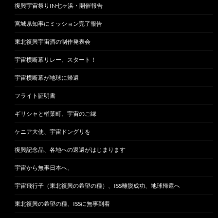
復興宇宙祭りIN七ヶ浜・開催報告
宮城県知事にミッション完了報告
東北復興宇宙酒の制作発表会
宇宙横断幕リレー、スタート！
宇宙横断幕が地球に帰還
フライト証明書
ギリシャと楢葉町、宇宙のご縁
ケニア大使、宇宙ドングリを
復興記念品、各地への返還がはじまります
宇宙から無事日本へ、
宇宙飛行子（東北復興の希望の種）、ISS離脱成功、地球帰還へ
東北復興の希望の種、ISSに無事到着