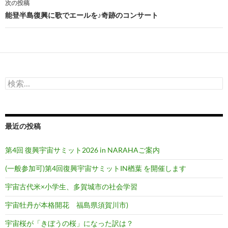
次の投稿
ビ
能登半島復興に歌でエールを♪奇跡のコンサート
ゲ
ー
シ
検
ョ
索:
ン
最近の投稿
第4回 復興宇宙サミット2026 in NARAHAご案内
(一般参加可)第4回復興宇宙サミットIN楢葉 を開催します
宇宙古代米×小学生、多賀城市の社会学習
宇宙牡丹が本格開花 福島県須賀川市)
宇宙桜が「きぼうの桜」になった訳は？