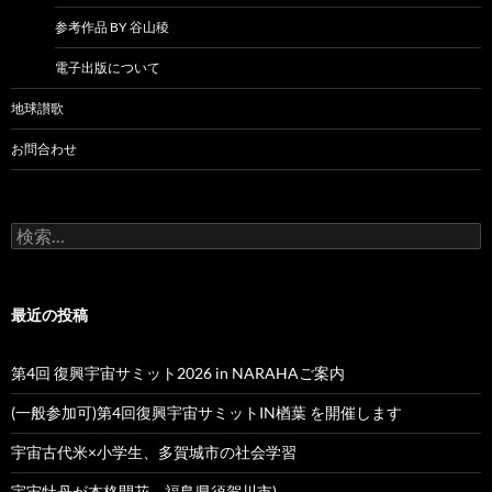
参考作品 BY 谷山稜
電子出版について
地球讃歌
お問合わせ
検
索:
最近の投稿
第4回 復興宇宙サミット2026 in NARAHAご案内
(一般参加可)第4回復興宇宙サミットIN楢葉 を開催します
宇宙古代米×小学生、多賀城市の社会学習
宇宙牡丹が本格開花 福島県須賀川市)