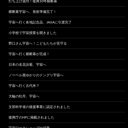
打ち上げ成功！復興10年横断幕
横断幕宇宙へ、発射準備完了！
宇宙へ行く各地記念品、JAXAに引渡完了
小学校で宇宙授業を開きました
野口さん宇宙へ！こどもたちが見守る
宇宙へ行く横断幕が完成！
日本の名花浜菊、宇宙へ
ノーベル賞ゆかりのドングリ宇宙へ
宇宙へ行く古代米？
大輪の牡丹、宇宙へ
文部科学省の後援事業に認定されました
復興庁のHPに掲載されました
宇宙ワークショップIN福島