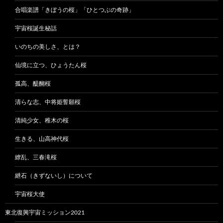
合唱楽譜「きぼうの桜」「ひとつぶの奇跡」
宇宙桜誕生秘話
いのちの美しさ、とは？
仙境に立つ、ひょうたん桜
孤高、醍醐桜
清らな志、中将姫誓願桜
清純少女、稚木の桜
生きる、山高神代桜
繚乱、三春滝桜
紲石（きずないし）について
宇宙桜大使
東北復興宇宙ミッション2021