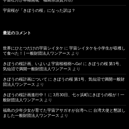
宇宙桜が「きぼうの桜」になった訳は？
最近のコメント
世界にひとつだけの宇宙シイタケ
に
宇宙シイタケを小学生が収穫し
て食べた！ | 一般財団法人ワンアース
より
きぼうの桜計画、いよいよ宇宙桜植樹へGo!
に
きぼうの桜 第1号、
気仙沼で満開一般財団法人ワンアース
より
きぼうの桜計画について
に
きぼうの桜 第1号、気仙沼で満開一般財
団法人ワンアース
より
きぼうの桜計画進行中！
に
3月30日、七ヶ浜町にきぼうの桜が！一
般財団法人ワンアース
より
福島の少年少女が育てた宇宙アサガオが台湾へ
に
台湾大使と懇談し
ました一般財団法人ワンアース
より