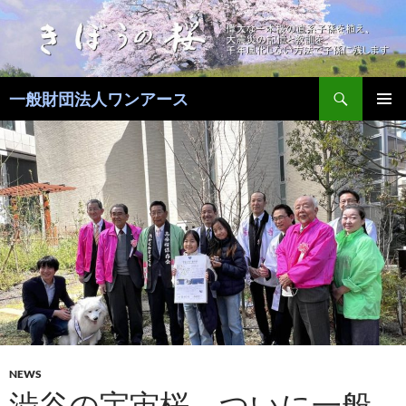
コ
ン
テ
ン
検
ツ
一般財団法人ワンアース
索
へ
メインメ
ス
ニュー
キ
ッ
プ
NEWS
渋谷の宇宙桜、ついに一般