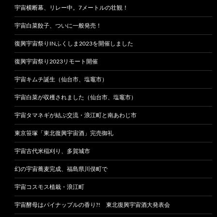
宇宙横断幕、リレー中。7メートルの壮観！
宇宙白菜餃子、ついに一般発売！
復興宇宙祭りINふくしま2023を開催しました
復興宇宙祭り2023リモート開催
宇宙キムチ誕生（仙台市、塩竈市）
宇宙白菜が収穫されました（仙台市、塩竈市）
宇宙タマネギが結ぶ交流・浪江町と南あわじ市
東京笹塚「東北復興宇宙酒」完売御礼
宇宙古代米稲刈り、多賀城市
幻の宇宙蕎麦完成、福島県川俣町で
宇宙コスモス植栽・浪江町
宇宙酵母はパイナップルの香り?! 東北復興宇宙酒大発表会