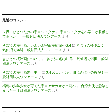
最近のコメント
世界にひとつだけの宇宙シイタケ
に
宇宙シイタケを小学生が収穫し
て食べた！ | 一般財団法人ワンアース
より
きぼうの桜計画、いよいよ宇宙桜植樹へGo!
に
きぼうの桜 第1号、
気仙沼で満開一般財団法人ワンアース
より
きぼうの桜計画について
に
きぼうの桜 第1号、気仙沼で満開一般財
団法人ワンアース
より
きぼうの桜計画進行中！
に
3月30日、七ヶ浜町にきぼうの桜が！一
般財団法人ワンアース
より
福島の少年少女が育てた宇宙アサガオが台湾へ
に
台湾大使と懇談し
ました一般財団法人ワンアース
より