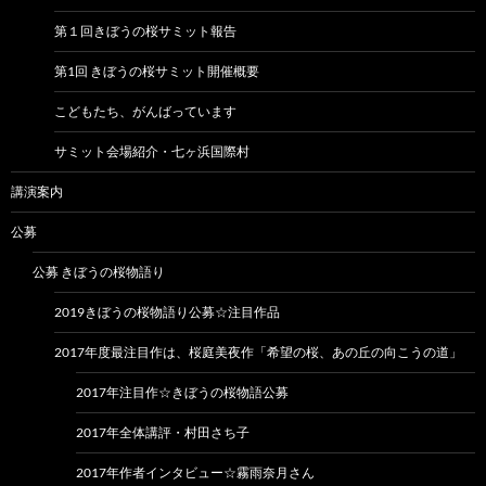
第１回きぼうの桜サミット報告
第1回 きぼうの桜サミット開催概要
こどもたち、がんばっています
サミット会場紹介・七ヶ浜国際村
講演案内
公募
公募 きぼうの桜物語り
2019きぼうの桜物語り公募☆注目作品
2017年度最注目作は、桜庭美夜作「希望の桜、あの丘の向こうの道」
2017年注目作☆きぼうの桜物語公募
2017年全体講評・村田さち子
2017年作者インタビュー☆霧雨奈月さん