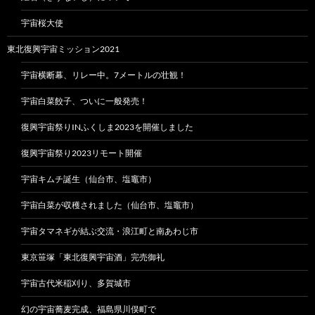
宇宙桜大使
東北復興宇宙ミッション2021
宇宙横断幕、リレー中。7メートルの壮観！
宇宙白菜餃子、ついに一般発売！
復興宇宙祭りINふくしま2023を開催しました
復興宇宙祭り2023リモート開催
宇宙キムチ誕生（仙台市、塩竈市）
宇宙白菜が収穫されました（仙台市、塩竈市）
宇宙タマネギが結ぶ交流・浪江町と南あわじ市
東京笹塚「東北復興宇宙酒」完売御礼
宇宙古代米稲刈り、多賀城市
幻の宇宙蕎麦完成、福島県川俣町で