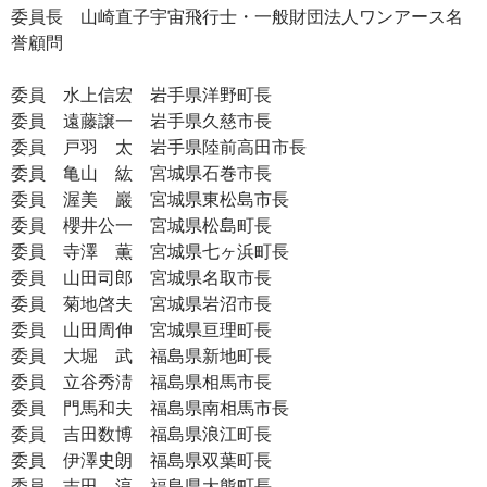
委員長 山崎直子宇宙飛行士・一般財団法人ワンアース名
誉顧問
委員 水上信宏 岩手県洋野町長
委員 遠藤譲一 岩手県久慈市長
委員 戸羽 太 岩手県陸前高田市長
委員 亀山 紘 宮城県石巻市長
委員 渥美 巖 宮城県東松島市長
委員 櫻井公一 宮城県松島町長
委員 寺澤 薫 宮城県七ヶ浜町長
委員 山田司郎 宮城県名取市長
委員 菊地啓夫 宮城県岩沼市長
委員 山田周伸 宮城県亘理町長
委員 大堀 武 福島県新地町長
委員 立谷秀淸 福島県相馬市長
委員 門馬和夫 福島県南相馬市長
委員 吉田数博 福島県浪江町長
委員 伊澤史朗 福島県双葉町長
委員 吉田 淳 福島県大熊町長