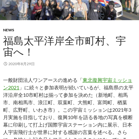
NEWS
福島太平洋岸全市町村、宇
宙へ！
2020年8月29日
一般財団法人ワンアースの進める「
東北復興宇宙ミッショ
ン2021
」に続々と参加表明が続いているが、福島県の太平
洋沿岸全10市町村は揃って参加を決めた（新地町、相馬
市、南相馬市、浪江町、双葉町、大熊町、富岡町、楢葉
町、広野町、いわき市）。この宇宙ミッションは2021年3
月実施を目指しており、復興10年を語る各地の写真を横断
幕に印刷して打上げ国際宇宙ステーション内に展示、日本
人宇宙飛行士が世界に対する感謝の言葉を述べる。さら