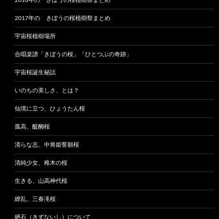
2017年の きぼうの桜植樹祭まとめ
宇宙桜植樹場所
合唱楽譜「きぼうの桜」「ひとつぶの奇跡」
宇宙桜誕生秘話
いのちの美しさ、とは？
仙境に立つ、ひょうたん桜
孤高、醍醐桜
清らな志、中将姫誓願桜
清純少女、稚木の桜
生きる、山高神代桜
繚乱、三春滝桜
紲石（きずないし）について