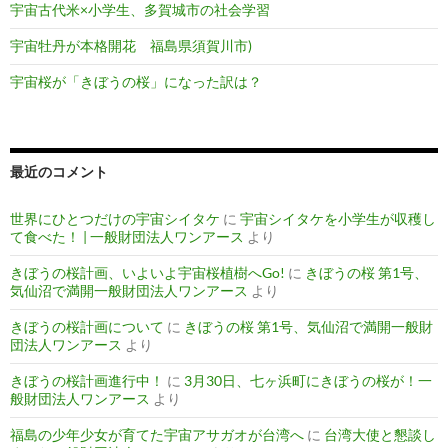
宇宙古代米×小学生、多賀城市の社会学習
宇宙牡丹が本格開花 福島県須賀川市)
宇宙桜が「きぼうの桜」になった訳は？
最近のコメント
世界にひとつだけの宇宙シイタケ
に
宇宙シイタケを小学生が収穫し
て食べた！ | 一般財団法人ワンアース
より
きぼうの桜計画、いよいよ宇宙桜植樹へGo!
に
きぼうの桜 第1号、
気仙沼で満開一般財団法人ワンアース
より
きぼうの桜計画について
に
きぼうの桜 第1号、気仙沼で満開一般財
団法人ワンアース
より
きぼうの桜計画進行中！
に
3月30日、七ヶ浜町にきぼうの桜が！一
般財団法人ワンアース
より
福島の少年少女が育てた宇宙アサガオが台湾へ
に
台湾大使と懇談し