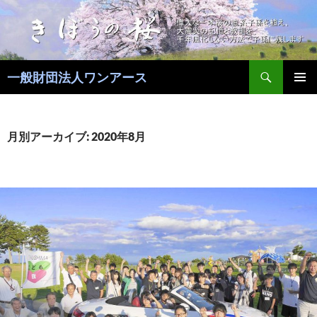
コ
ン
テ
ン
検
ツ
一般財団法人ワンアース
索
へ
メインメ
ス
ニュー
キ
月別アーカイブ: 2020年8月
ッ
プ