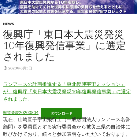
NEWS
復興庁「東日本大震災発災
10年復興発信事業」に選定
されました
2020年8月5日
ワンアースの計画推進する「東北復興宇宙ミッション」
が、復興庁「東日本大震災発災10年復興発信事業」に選定
されました。
報道発表20200804
ダウンロード
現在、山崎直子宇宙飛行士（一般財団法人ワンアース名誉
顧問）を委員長とする実行委員会から被災三県の自治体に
呼びかけており、続々と参加表明をいただいております。