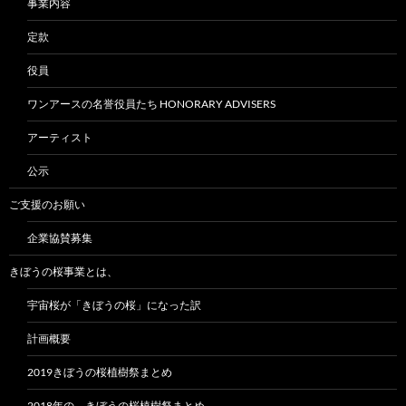
事業内容
定款
役員
ワンアースの名誉役員たち HONORARY ADVISERS
アーティスト
公示
ご支援のお願い
企業協賛募集
きぼうの桜事業とは、
宇宙桜が「きぼうの桜」になった訳
計画概要
2019きぼうの桜植樹祭まとめ
2018年の きぼうの桜植樹祭まとめ