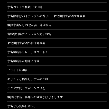
宇宙コスモス植栽・浪江町
宇宙酵母はパイナップルの香り?! 東北復興宇宙酒大発表会
復興宇宙祭りIN七ヶ浜・開催報告
宮城県知事にミッション完了報告
東北復興宇宙酒の制作発表会
宇宙横断幕リレー、スタート！
宇宙横断幕が地球に帰還
フライト証明書
ギリシャと楢葉町、宇宙のご縁
ケニア大使、宇宙ドングリを
復興記念品、各地への返還がはじまります
宇宙から無事日本へ、