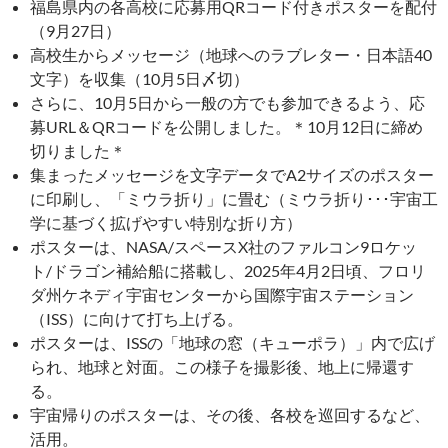
福島県内の各高校に応募用QRコード付きポスターを配付
（9月27日）
高校生からメッセージ（地球へのラブレター・日本語40
文字）を収集（10月5日〆切）
さらに、10月5日から一般の方でも参加できるよう、応
募URL＆QRコードを公開しました。＊10月12日に締め
切りました＊
集まったメッセージを文字データでA2サイズのポスター
に印刷し、「ミウラ折り」に畳む（ミウラ折り･･･宇宙工
学に基づく拡げやすい特別な折り方）
ポスターは、NASA/スペースX社のファルコン9ロケッ
ト/ドラゴン補給船に搭載し、2025年4月2日頃、フロリ
ダ州ケネディ宇宙センターから国際宇宙ステーション
（ISS）に向けて打ち上げる。
ポスターは、ISSの「地球の窓（キューポラ）」内で広げ
られ、地球と対面。この様子を撮影後、地上に帰還す
る。
宇宙帰りのポスターは、その後、各校を巡回するなど、
活用。