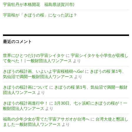
宇宙牡丹が本格開花 福島県須賀川市)
宇宙桜が「きぼうの桜」になった訳は？
最近のコメント
世界にひとつだけの宇宙シイタケ
に
宇宙シイタケを小学生が収穫し
て食べた！ | 一般財団法人ワンアース
より
きぼうの桜計画、いよいよ宇宙桜植樹へGo!
に
きぼうの桜 第1号、
気仙沼で満開一般財団法人ワンアース
より
きぼうの桜計画について
に
きぼうの桜 第1号、気仙沼で満開一般財
団法人ワンアース
より
きぼうの桜計画進行中！
に
3月30日、七ヶ浜町にきぼうの桜が！一
般財団法人ワンアース
より
福島の少年少女が育てた宇宙アサガオが台湾へ
に
台湾大使と懇談し
ました一般財団法人ワンアース
より