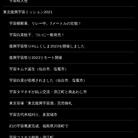
宇宙桜大使
東北復興宇宙ミッション2021
宇宙横断幕、リレー中。7メートルの壮観！
宇宙白菜餃子、ついに一般発売！
復興宇宙祭りINふくしま2023を開催しました
復興宇宙祭り2023リモート開催
宇宙キムチ誕生（仙台市、塩竈市）
宇宙白菜が収穫されました（仙台市、塩竈市）
宇宙タマネギが結ぶ交流・浪江町と南あわじ市
東京笹塚「東北復興宇宙酒」完売御礼
宇宙古代米稲刈り、多賀城市
幻の宇宙蕎麦完成、福島県川俣町で
宇宙コスモス植栽・浪江町