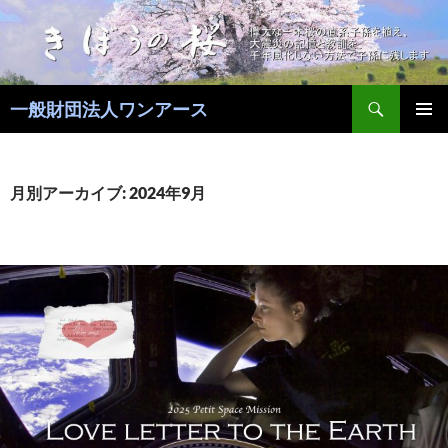
コ
ン
テ
ン
検
ツ
一般財団法人ワンアース
索
へ
メインメ
ス
ニュー
キ
月別アーカイブ: 2024年9月
ッ
プ