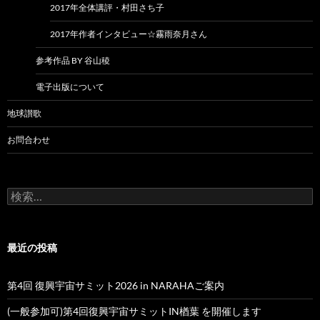
2017年全体講評・村田さち子
2017年作者インタビュー☆霧雨奈月さん
参考作品 BY 谷山稜
電子出版について
地球讃歌
お問合わせ
検
索:
最近の投稿
第4回 復興宇宙サミット2026 in NARAHAご案内
(一般参加可)第4回復興宇宙サミットIN楢葉 を開催します