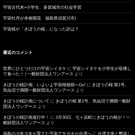
宇宙古代米×小学生、多賀城市の社会学習
宇宙牡丹が本格開花 福島県須賀川市)
宇宙桜が「きぼうの桜」になった訳は？
最近のコメント
世界にひとつだけの宇宙シイタケ
に
宇宙シイタケを小学生が収穫し
て食べた！ | 一般財団法人ワンアース
より
きぼうの桜計画、いよいよ宇宙桜植樹へGo!
に
きぼうの桜 第1号、
気仙沼で満開一般財団法人ワンアース
より
きぼうの桜計画について
に
きぼうの桜 第1号、気仙沼で満開一般財
団法人ワンアース
より
きぼうの桜計画進行中！
に
3月30日、七ヶ浜町にきぼうの桜が！一
般財団法人ワンアース
より
福島の少年少女が育てた宇宙アサガオが台湾へ
に
台湾大使と懇談し