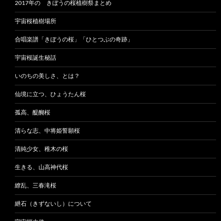
2017年の きぼうの桜植樹祭まとめ
宇宙桜植樹場所
合唱楽譜「きぼうの桜」「ひとつぶの奇跡」
宇宙桜誕生秘話
いのちの美しさ、とは？
仙境に立つ、ひょうたん桜
孤高、醍醐桜
清らな志、中将姫誓願桜
清純少女、稚木の桜
生きる、山高神代桜
繚乱、三春滝桜
紲石（きずないし）について