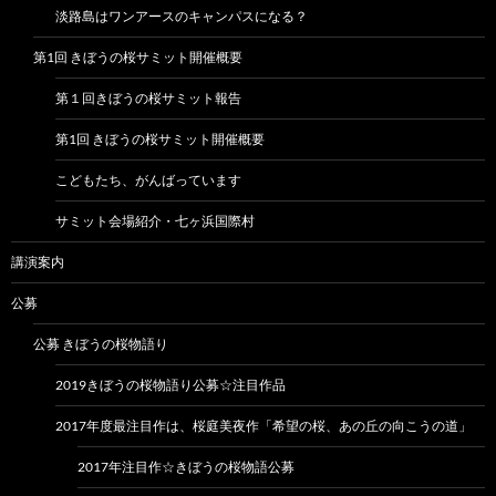
淡路島はワンアースのキャンパスになる？
第1回 きぼうの桜サミット開催概要
第１回きぼうの桜サミット報告
第1回 きぼうの桜サミット開催概要
こどもたち、がんばっています
サミット会場紹介・七ヶ浜国際村
講演案内
公募
公募 きぼうの桜物語り
2019きぼうの桜物語り公募☆注目作品
2017年度最注目作は、桜庭美夜作「希望の桜、あの丘の向こうの道」
2017年注目作☆きぼうの桜物語公募