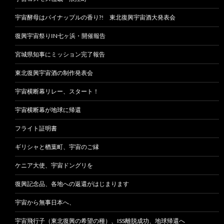
宇宙酵母はパイナップルの香り?! 東北復興宇宙酒大発表会
復興宇宙祭りIN七ヶ浜・開催報告
宮城県知事にミッション完了報告
東北復興宇宙酒の制作発表会
宇宙横断幕リレー、スタート！
宇宙横断幕が地球に帰還
フライト証明書
ギリシャと楢葉町、宇宙のご縁
ケニア大使、宇宙ドングリを
復興記念品、各地への返還がはじまります
宇宙から無事日本へ、
宇宙飛行子（東北復興の希望の種）、ISS離脱成功、地球帰還へ