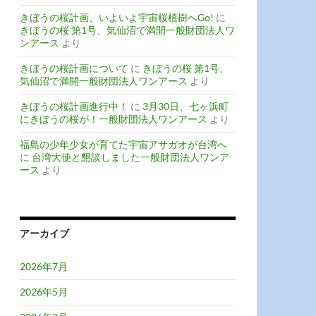
きぼうの桜計画、いよいよ宇宙桜植樹へGo!
に
きぼうの桜 第1号、気仙沼で満開一般財団法人ワ
ンアース
より
きぼうの桜計画について
に
きぼうの桜 第1号、
気仙沼で満開一般財団法人ワンアース
より
きぼうの桜計画進行中！
に
3月30日、七ヶ浜町
にきぼうの桜が！一般財団法人ワンアース
より
福島の少年少女が育てた宇宙アサガオが台湾へ
に
台湾大使と懇談しました一般財団法人ワンア
ース
より
アーカイブ
2026年7月
2026年5月