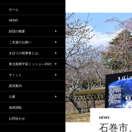
ホーム
NEWS
財団の概要
ご支援のお願い
きぼうの桜事業とは、
東北復興宇宙ミッション2021
サミット
講演案内
公募
地球讃歌
NEWS
お問合わせ
石巻市