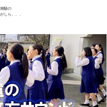
潮騒の
がしら、、、