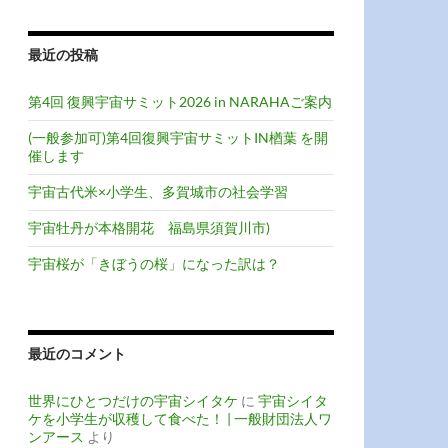
最近の投稿
第4回 復興宇宙サミット2026 in NARAHAご案内
(一般参加可)第4回復興宇宙サミットIN楢葉 を開
催します
宇宙古代米×小学生、多賀城市の社会学習
宇宙牡丹が本格開花 福島県須賀川市)
宇宙桜が「きぼうの桜」になった訳は？
最近のコメント
世界にひとつだけの宇宙シイタケ
に
宇宙シイタ
ケを小学生が収穫して食べた！ | 一般財団法人ワ
ンアース
より