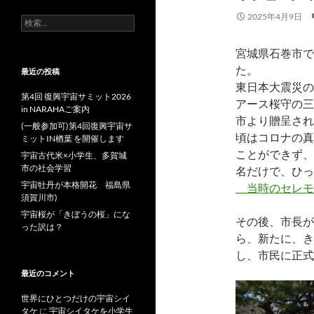
2025年4月9日
検
索:
宮城県石巻市で
た。
最近の投稿
東日本大震災の
第4回 復興宇宙サミット2026
アース桜守の三
in NARAHAご案内
市より贈呈され
(一般参加可)第4回復興宇宙サ
頃はコロナの真
ミットIN楢葉 を開催します
ことができず、
宇宙古代米×小学生、多賀城
市の社会学習
名だけで、ひっ
宇宙牡丹が本格開花 福島県
当時のセレモ
須賀川市)
宇宙桜が「きぼうの桜」にな
その後、市長が
った訳は？
ら、新たに、き
し、市民に正式
最近のコメント
世界にひとつだけの宇宙シイ
タケ
に
宇宙シイタケを小学生