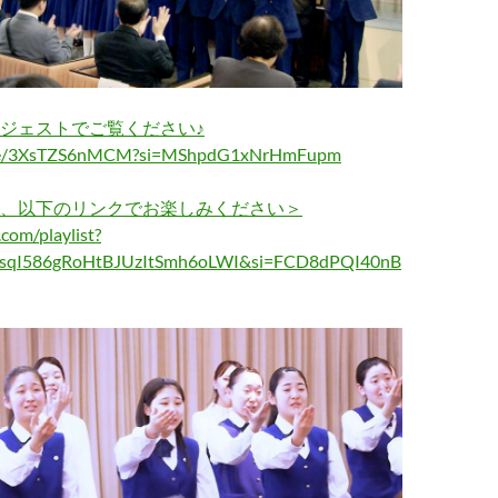
ジェストでご覧ください♪
u.be/3XsTZS6nMCM?si=MShpdG1xNrHmFupm
、以下のリンクでお楽しみください＞
com/playlist?
KsqI586gRoHtBJUzItSmh6oLWI&si=FCD8dPQI40nB