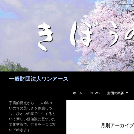
コ
ン
テ
ン
ツ
へ
ス
キ
ッ
プ
検
一般財団法人ワンアース
索
ホーム
NEWS
財団の概要
宇宙的視点から、この星の、
いのちの美しさを体感しつ
つ、ひとつの星で共生すると
いう新しい価値観に基づいた
文化交流で、世界を一つに繋
月別アーカイブ: 
いでゆきます。