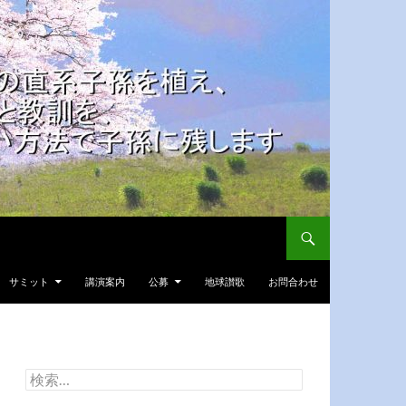
サミット
講演案内
公募
地球讃歌
お問合わせ
検
索: