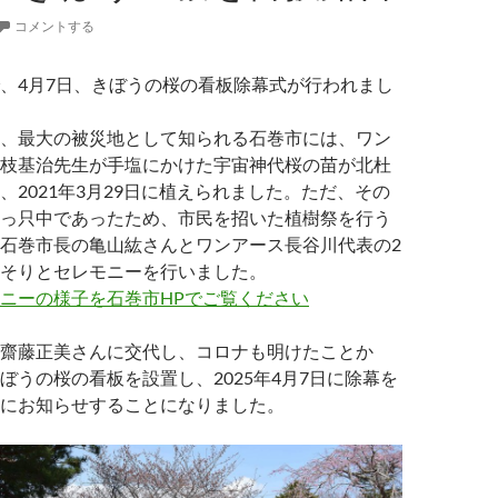
コメントする
、4月7日、きぼうの桜の看板除幕式が行われまし
、最大の被災地として知られる石巻市には、ワン
枝基治先生が手塩にかけた宇宙神代桜の苗が北杜
、2021年3月29日に植えられました。ただ、その
っ只中であったため、市民を招いた植樹祭を行う
石巻市長の亀山紘さんとワンアース長谷川代表の2
そりとセレモニーを行いました。
ニーの様子を石巻市HPでご覧ください
齋藤正美さんに交代し、コロナも明けたことか
ぼうの桜の看板を設置し、2025年4月7日に除幕を
にお知らせすることになりました。