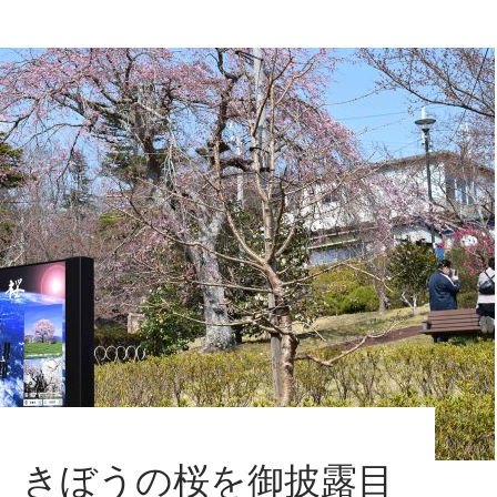
、きぼうの桜を御披露目