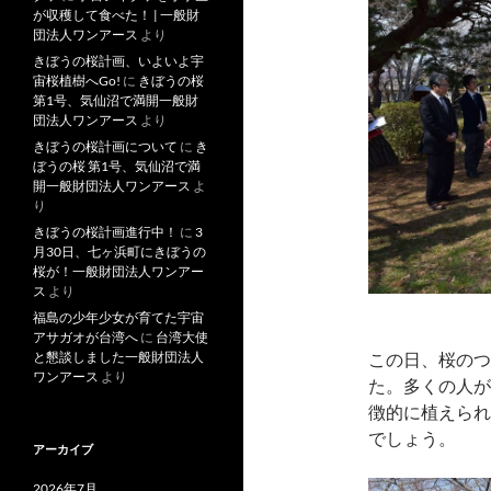
が収穫して食べた！ | 一般財
団法人ワンアース
より
きぼうの桜計画、いよいよ宇
宙桜植樹へGo!
に
きぼうの桜
第1号、気仙沼で満開一般財
団法人ワンアース
より
きぼうの桜計画について
に
き
ぼうの桜 第1号、気仙沼で満
開一般財団法人ワンアース
よ
り
きぼうの桜計画進行中！
に
3
月30日、七ヶ浜町にきぼうの
桜が！一般財団法人ワンアー
ス
より
福島の少年少女が育てた宇宙
アサガオが台湾へ
に
台湾大使
この日、桜のつ
と懇談しました一般財団法人
ワンアース
より
た。多くの人が
徴的に植えられ
でしょう。
アーカイブ
2026年7月