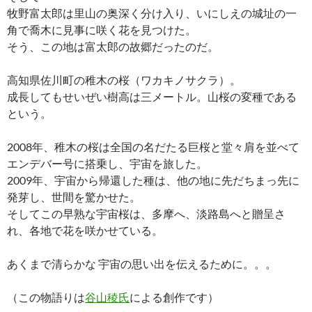
牧野富太郎は里山の奥深く分け入り、いにしえの城址の一
角で喬木に見事に咲く花を見つけた。
そう、この地は富太郎の故郷だったのだ。
高知県佐川町の稚木の桜（ワカキノサクラ）。
成長してもせいぜい樹高は三メートル。山桜の変種である
という。
2008年、稚木の桜は全国の名だたる巨桜と堂々肩を並べて
エンデバー号に搭乗し、宇宙を旅した。
2009年、宇宙から帰還した種は、他の地に先だちまっ先に
発芽し、世間を驚かせた。
そしてこの早熟な宇宙桜は、多摩へ、淡路島へと贈呈さ
れ、各地で花を咲かせている。
あくまで清らかな 宇宙の思い出を伝えるために。。。
（この物語りは
谷山稜氏
による創作です）