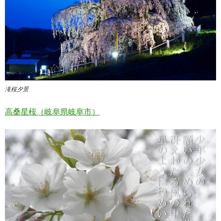
滝桜夕景
高桑星桜（岐阜県岐阜市）