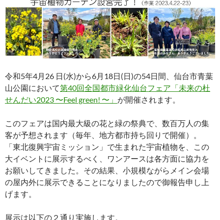
令和5年4月26 日(水)から6月18日(日)の54日間、仙台市⻘葉
山公園において
第40回全国都市緑化仙台フェア「未来の杜
せんだい2023 〜Feel green! 〜」
が開催されます。
このフェアは国内最大級の花と緑の祭典で、数百万人の集
客が予想されます（毎年、地方都市持ち回りで開催）。
「東北復興宇宙ミッション」で生まれた宇宙植物を、この
大イベントに展示するべく、ワンアースは各方面に協力を
お願いしてきました。その結果、小規模ながらメイン会場
の屋内外に展示できることになりましたので御報告申し上
げます。
展示は以下の２通り実施します。