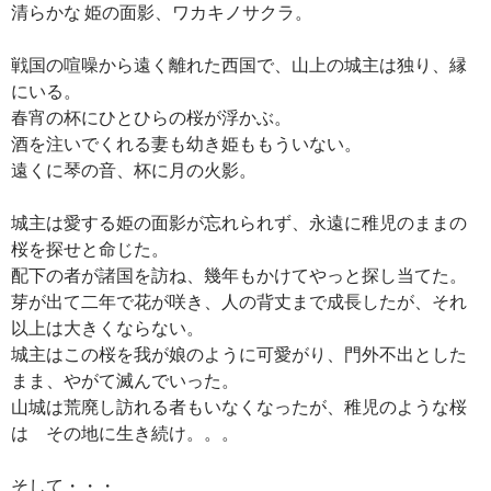
清らかな 姫の面影、ワカキノサクラ。
戦国の喧噪から遠く離れた西国で、山上の城主は独り、縁
にいる。
春宵の杯にひとひらの桜が浮かぶ。
酒を注いでくれる妻も幼き姫ももういない。
遠くに琴の音、杯に月の火影。
城主は愛する姫の面影が忘れられず、永遠に稚児のままの
桜を探せと命じた。
配下の者が諸国を訪ね、幾年もかけてやっと探し当てた。
芽が出て二年で花が咲き、人の背丈まで成長したが、それ
以上は大きくならない。
城主はこの桜を我が娘のように可愛がり、門外不出とした
まま、やがて滅んでいった。
山城は荒廃し訪れる者もいなくなったが、稚児のような桜
は その地に生き続け。。。
そして・・・