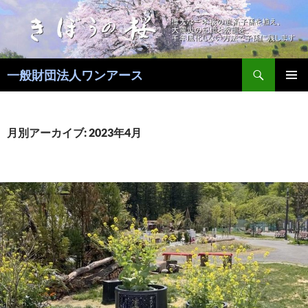
コ
ン
テ
ン
検
ツ
一般財団法人ワンアース
索
へ
メインメ
ス
ニュー
キ
月別アーカイブ: 2023年4月
ッ
プ