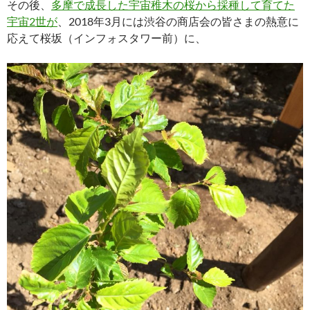
その後、
多摩で成長した宇宙稚木の桜から採種して育てた
宇宙2世が
、2018年3月には渋谷の商店会の皆さまの熱意に
応えて桜坂（インフォスタワー前）に、