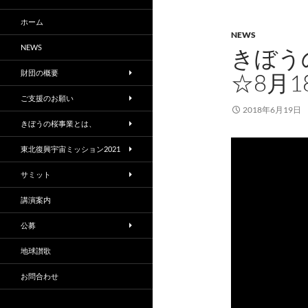
ホーム
NEWS
NEWS
きぼう
財団の概要
☆8月1
ご支援のお願い
2018年6月19日
きぼうの桜事業とは、
東北復興宇宙ミッション2021
サミット
講演案内
公募
地球讃歌
お問合わせ