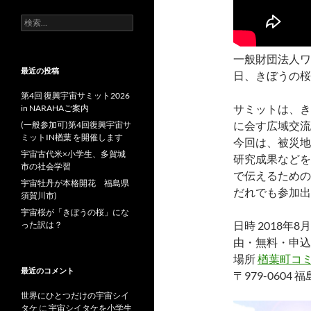
検
索:
一般財団法人ワ
最近の投稿
日、きぼうの桜
第4回 復興宇宙サミット2026
サミットは、き
in NARAHAご案内
に会す広域交流
(一般参加可)第4回復興宇宙サ
ミットIN楢葉 を開催します
今回は、被災地
宇宙古代米×小学生、多賀城
研究成果などを
市の社会学習
で伝えるための
宇宙牡丹が本格開花 福島県
だれでも参加出
須賀川市)
宇宙桜が「きぼうの桜」にな
日時 2018年8
った訳は？
由・無料・申込
場所
楢葉町コ
最近のコメント
〒979-060
世界にひとつだけの宇宙シイ
タケ
に
宇宙シイタケを小学生