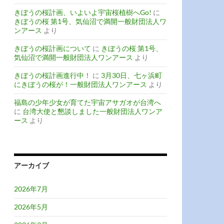
きぼうの桜計画、いよいよ宇宙桜植樹へGo!
に
きぼうの桜 第1号、気仙沼で満開一般財団法人ワ
ンアース
より
きぼうの桜計画について
に
きぼうの桜 第1号、
気仙沼で満開一般財団法人ワンアース
より
きぼうの桜計画進行中！
に
3月30日、七ヶ浜町
にきぼうの桜が！一般財団法人ワンアース
より
福島の少年少女が育てた宇宙アサガオが台湾へ
に
台湾大使と懇談しました一般財団法人ワンア
ース
より
アーカイブ
2026年7月
2026年5月