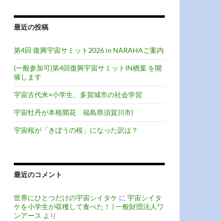
最近の投稿
第4回 復興宇宙サミット2026 in NARAHAご案内
(一般参加可)第4回復興宇宙サミットIN楢葉 を開
催します
宇宙古代米×小学生、多賀城市の社会学習
宇宙牡丹が本格開花 福島県須賀川市)
宇宙桜が「きぼうの桜」になった訳は？
最近のコメント
世界にひとつだけの宇宙シイタケ
に
宇宙シイタ
ケを小学生が収穫して食べた！ | 一般財団法人ワ
ンアース
より