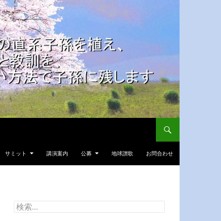
サミット
講演案内
公募
地球讃歌
お問合わせ
検
索: