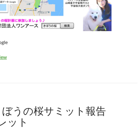
gle
ew
きぼうの桜サミット報告
レット