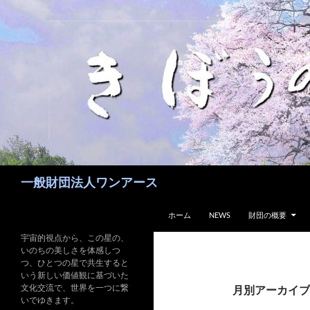
コ
ン
テ
ン
ツ
へ
ス
キ
ッ
プ
検
一般財団法人ワンアース
索
ホーム
NEWS
財団の概要
宇宙的視点から、この星の、
いのちの美しさを体感しつ
つ、ひとつの星で共生すると
いう新しい価値観に基づいた
文化交流で、世界を一つに繋
月別アーカイブ: 
いでゆきます。