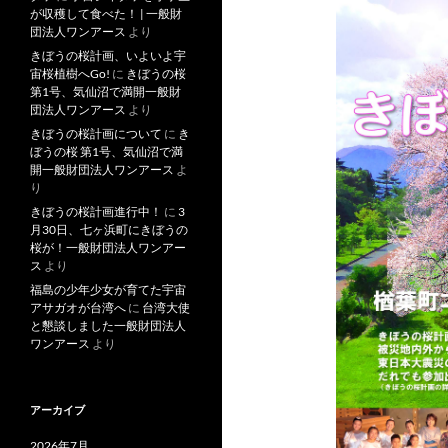
が収穫して食べた！ | 一般財
団法人ワンアース
より
きぼうの桜計画、いよいよ宇
宙桜植樹へGo!
に
きぼうの桜
第1号、気仙沼で満開一般財
団法人ワンアース
より
きぼうの桜計画について
に
き
ぼうの桜 第1号、気仙沼で満
開一般財団法人ワンアース
よ
り
きぼうの桜計画進行中！
に
3
月30日、七ヶ浜町にきぼうの
桜が！一般財団法人ワンアー
ス
より
福島の少年少女が育てた宇宙
アサガオが台湾へ
に
台湾大使
と懇談しました一般財団法人
ワンアース
より
アーカイブ
2026年7月