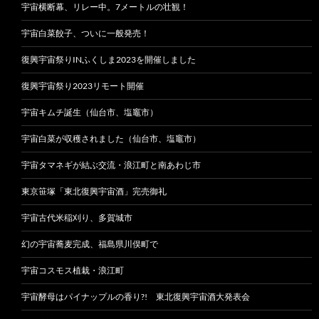
宇宙横断幕、リレー中。7メートルの壮観！
宇宙白菜餃子、ついに一般発売！
復興宇宙祭りINふくしま2023を開催しました
復興宇宙祭り2023リモート開催
宇宙キムチ誕生（仙台市、塩竈市）
宇宙白菜が収穫されました（仙台市、塩竈市）
宇宙タマネギが結ぶ交流・浪江町と南あわじ市
東京笹塚「東北復興宇宙酒」完売御礼
宇宙古代米稲刈り、多賀城市
幻の宇宙蕎麦完成、福島県川俣町で
宇宙コスモス植栽・浪江町
宇宙酵母はパイナップルの香り?! 東北復興宇宙酒大発表会