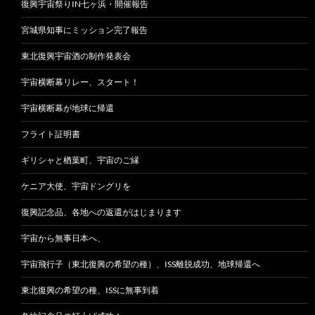
復興宇宙祭りIN七ヶ浜・開催報告
宮城県知事にミッション完了報告
東北復興宇宙酒の制作発表会
宇宙横断幕リレー、スタート！
宇宙横断幕が地球に帰還
フライト証明書
ギリシャと楢葉町、宇宙のご縁
ケニア大使、宇宙ドングリを
復興記念品、各地への返還がはじまります
宇宙から無事日本へ、
宇宙飛行子（東北復興の希望の種）、ISS離脱成功、地球帰還へ
東北復興の希望の種、ISSに無事到着