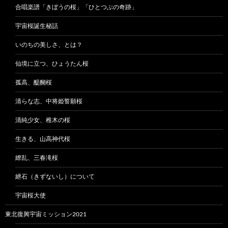
合唱楽譜「きぼうの桜」「ひとつぶの奇跡」
宇宙桜誕生秘話
いのちの美しさ、とは？
仙境に立つ、ひょうたん桜
孤高、醍醐桜
清らな志、中将姫誓願桜
清純少女、稚木の桜
生きる、山高神代桜
繚乱、三春滝桜
紲石（きずないし）について
宇宙桜大使
東北復興宇宙ミッション2021