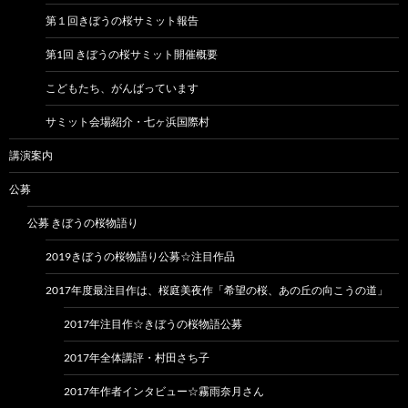
第１回きぼうの桜サミット報告
第1回 きぼうの桜サミット開催概要
こどもたち、がんばっています
サミット会場紹介・七ヶ浜国際村
講演案内
公募
公募 きぼうの桜物語り
2019きぼうの桜物語り公募☆注目作品
2017年度最注目作は、桜庭美夜作「希望の桜、あの丘の向こうの道」
2017年注目作☆きぼうの桜物語公募
2017年全体講評・村田さち子
2017年作者インタビュー☆霧雨奈月さん