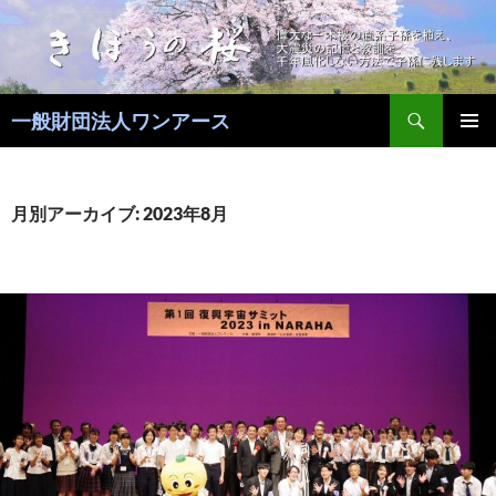
コ
ン
テ
ン
検
ツ
一般財団法人ワンアース
索
へ
メインメ
ス
ニュー
キ
月別アーカイブ: 2023年8月
ッ
プ