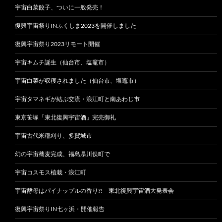
宇宙白菜餃子、ついに一般発売！
復興宇宙祭りINふくしま2023を開催しました
復興宇宙祭り2023リモート開催
宇宙キムチ誕生（仙台市、塩竈市）
宇宙白菜が収穫されました（仙台市、塩竈市）
宇宙タマネギが結ぶ交流・浪江町と南あわじ市
東京笹塚「東北復興宇宙酒」完売御礼
宇宙古代米稲刈り、多賀城市
幻の宇宙蕎麦完成、福島県川俣町で
宇宙コスモス植栽・浪江町
宇宙酵母はパイナップルの香り?! 東北復興宇宙酒大発表会
復興宇宙祭りIN七ヶ浜・開催報告