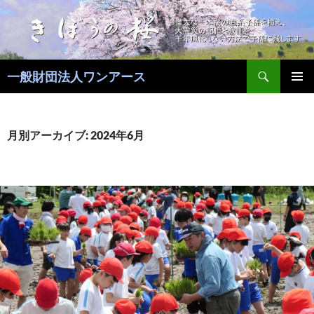
コ
ン
テ
ン
検
ツ
一般財団法人ワンアース
索
へ
メインメ
ス
ニュー
キ
月別アーカイブ: 2024年6月
ッ
プ