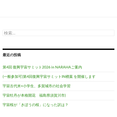
検
索:
最近の投稿
第4回 復興宇宙サミット2026 in NARAHAご案内
(一般参加可)第4回復興宇宙サミットIN楢葉 を開催します
宇宙古代米×小学生、多賀城市の社会学習
宇宙牡丹が本格開花 福島県須賀川市)
宇宙桜が「きぼうの桜」になった訳は？