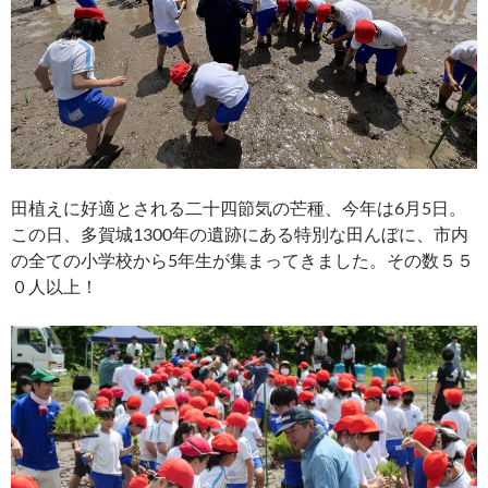
田植えに好適とされる二十四節気の芒種、今年は6月5日。
この日、多賀城1300年の遺跡にある特別な田んぼに、市内
の全ての小学校から5年生が集まってきました。その数５５
０人以上！