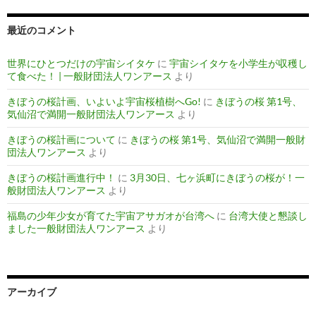
最近のコメント
世界にひとつだけの宇宙シイタケ
に
宇宙シイタケを小学生が収穫し
て食べた！ | 一般財団法人ワンアース
より
きぼうの桜計画、いよいよ宇宙桜植樹へGo!
に
きぼうの桜 第1号、
気仙沼で満開一般財団法人ワンアース
より
きぼうの桜計画について
に
きぼうの桜 第1号、気仙沼で満開一般財
団法人ワンアース
より
きぼうの桜計画進行中！
に
3月30日、七ヶ浜町にきぼうの桜が！一
般財団法人ワンアース
より
福島の少年少女が育てた宇宙アサガオが台湾へ
に
台湾大使と懇談し
ました一般財団法人ワンアース
より
アーカイブ