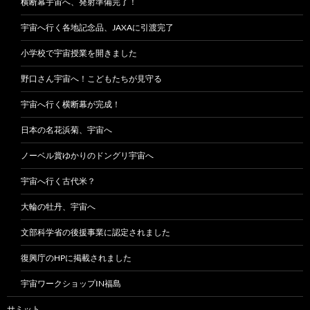
横断幕宇宙へ、発射準備完了！
宇宙へ行く各地記念品、JAXAに引渡完了
小学校で宇宙授業を開きました
野口さん宇宙へ！こどもたちが見守る
宇宙へ行く横断幕が完成！
日本の名花浜菊、宇宙へ
ノーベル賞ゆかりのドングリ宇宙へ
宇宙へ行く古代米？
大輪の牡丹、宇宙へ
文部科学省の後援事業に認定されました
復興庁のHPに掲載されました
宇宙ワークショップIN福島
サミット