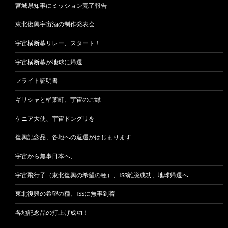
宮城県知事にミッション完了報告
東北復興宇宙酒の制作発表会
宇宙横断幕リレー、スタート！
宇宙横断幕が地球に帰還
フライト証明書
ギリシャと楢葉町、宇宙のご縁
ケニア大使、宇宙ドングリを
復興記念品、各地への返還がはじまります
宇宙から無事日本へ、
宇宙飛行子（東北復興の希望の種）、ISS離脱成功、地球帰還へ
東北復興の希望の種、ISSに無事到着
各地記念品の打上げ成功！