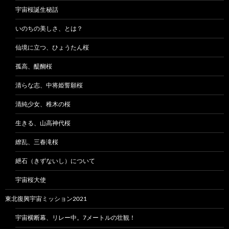
宇宙桜誕生秘話
いのちの美しさ、とは？
仙境に立つ、ひょうたん桜
孤高、醍醐桜
清らな志、中将姫誓願桜
清純少女、稚木の桜
生きる、山高神代桜
繚乱、三春滝桜
紲石（きずないし）について
宇宙桜大使
東北復興宇宙ミッション2021
宇宙横断幕、リレー中。7メートルの壮観！