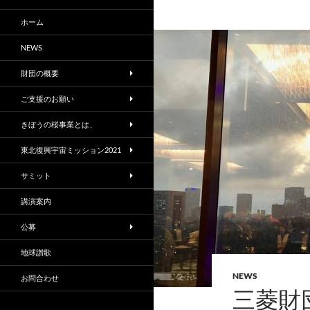
ホーム
NEWS
財団の概要
ご支援のお願い
きぼうの桜事業とは、
東北復興宇宙ミッション2021
サミット
講演案内
公募
地球讃歌
NEWS
お問合わせ
三菱財