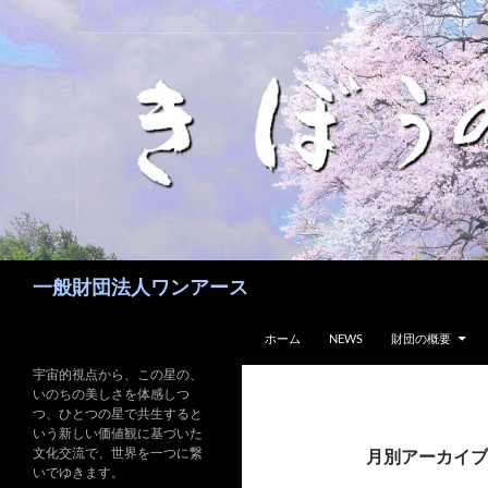
コ
ン
テ
ン
ツ
へ
ス
キ
ッ
プ
検
一般財団法人ワンアース
索
ホーム
NEWS
財団の概要
宇宙的視点から、この星の、
いのちの美しさを体感しつ
つ、ひとつの星で共生すると
いう新しい価値観に基づいた
文化交流で、世界を一つに繋
月別アーカイブ: 
いでゆきます。