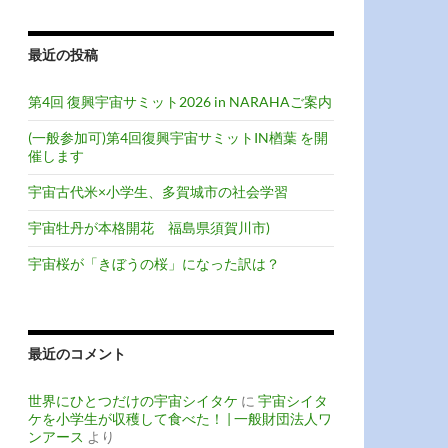
最近の投稿
第4回 復興宇宙サミット2026 in NARAHAご案内
(一般参加可)第4回復興宇宙サミットIN楢葉 を開
催します
宇宙古代米×小学生、多賀城市の社会学習
宇宙牡丹が本格開花 福島県須賀川市)
宇宙桜が「きぼうの桜」になった訳は？
最近のコメント
世界にひとつだけの宇宙シイタケ
に
宇宙シイタ
ケを小学生が収穫して食べた！ | 一般財団法人ワ
ンアース
より