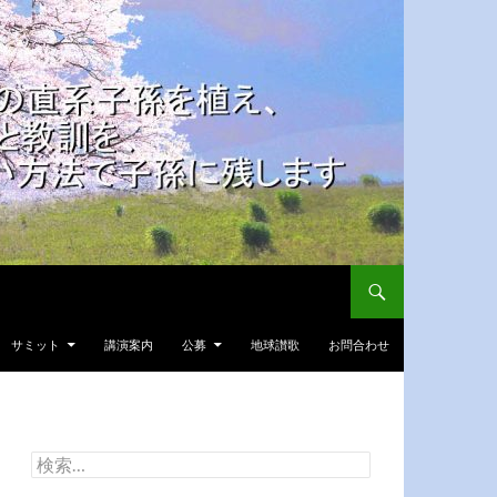
サミット
講演案内
公募
地球讃歌
お問合わせ
検
索: