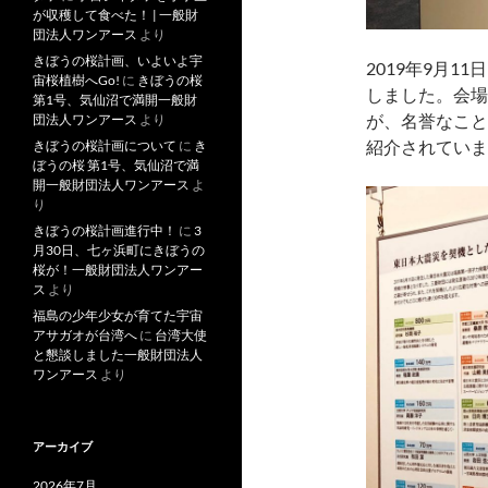
が収穫して食べた！ | 一般財
団法人ワンアース
より
きぼうの桜計画、いよいよ宇
2019年9月1
宙桜植樹へGo!
に
きぼうの桜
しました。会場
第1号、気仙沼で満開一般財
が、名誉なこと
団法人ワンアース
より
紹介されていま
きぼうの桜計画について
に
き
ぼうの桜 第1号、気仙沼で満
開一般財団法人ワンアース
よ
り
きぼうの桜計画進行中！
に
3
月30日、七ヶ浜町にきぼうの
桜が！一般財団法人ワンアー
ス
より
福島の少年少女が育てた宇宙
アサガオが台湾へ
に
台湾大使
と懇談しました一般財団法人
ワンアース
より
アーカイブ
2026年7月