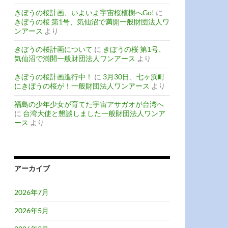
きぼうの桜計画、いよいよ宇宙桜植樹へGo!
に
きぼうの桜 第1号、気仙沼で満開一般財団法人ワ
ンアース
より
きぼうの桜計画について
に
きぼうの桜 第1号、
気仙沼で満開一般財団法人ワンアース
より
きぼうの桜計画進行中！
に
3月30日、七ヶ浜町
にきぼうの桜が！一般財団法人ワンアース
より
福島の少年少女が育てた宇宙アサガオが台湾へ
に
台湾大使と懇談しました一般財団法人ワンア
ース
より
アーカイブ
2026年7月
2026年5月