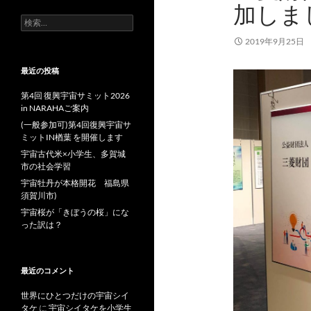
加しま
検
索:
2019年9月25日
最近の投稿
第4回 復興宇宙サミット2026
in NARAHAご案内
(一般参加可)第4回復興宇宙サ
ミットIN楢葉 を開催します
宇宙古代米×小学生、多賀城
市の社会学習
宇宙牡丹が本格開花 福島県
須賀川市)
宇宙桜が「きぼうの桜」にな
った訳は？
最近のコメント
世界にひとつだけの宇宙シイ
タケ
に
宇宙シイタケを小学生