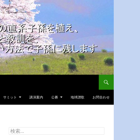
サミット
講演案内
公募
地球讃歌
お問合わせ
検
索: