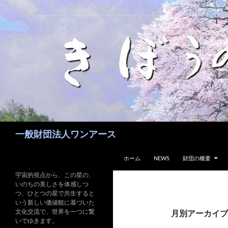
コ
ン
テ
ン
ツ
へ
ス
キ
ッ
プ
検
一般財団法人ワンアース
索
ホーム
NEWS
財団の概要
宇宙的視点から、この星の、
いのちの美しさを体感しつ
つ、ひとつの星で共生すると
いう新しい価値観に基づいた
文化交流で、世界を一つに繋
月別アーカイブ: 
いでゆきます。