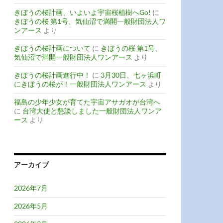
きぼうの桜計画、いよいよ宇宙桜植樹へGo!
に
きぼうの桜 第1号、気仙沼で満開一般財団法人ワ
ンアース
より
きぼうの桜計画について
に
きぼうの桜 第1号、
気仙沼で満開一般財団法人ワンアース
より
きぼうの桜計画進行中！
に
3月30日、七ヶ浜町
にきぼうの桜が！一般財団法人ワンアース
より
福島の少年少女が育てた宇宙アサガオが台湾へ
に
台湾大使と懇談しました一般財団法人ワンア
ース
より
アーカイブ
2026年7月
2026年5月