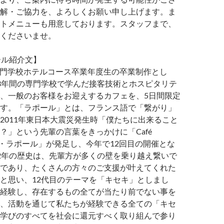
解・ご協力を、よろしくお願い申し上げます。ま
トメニューも用意しております。スタッフまで、
くださいませ。
ール紹介文】
専門学校ホテルコース卒業年度生の卒業制作とし
3年間の専門学校で学んだ接客技術とホスピタリテ
、一般のお客様をお迎えするカフェを、5日間限定
す。「ラポール」とは、フランス語で「繋がり」
2011年東日本大震災発生時「僕たちに出来ること
？」という先輩の言葉をきっかけに「Café
カフェ・ラポール」が発足し、今年で12回目の開催とな
2年の歴史は、先輩方が多くの壁を乗り越え繋いで
であり、たくさんの方々のご支援が叶えてくれた
と思い、12代目のテーマを「キセキ」としまし
経験し、存在するもの全てが当たり前でない事を
、活動を通じて私たちが経験できる全ての「キセ
学びのすべてを社会に還元すべく取り組んで参り