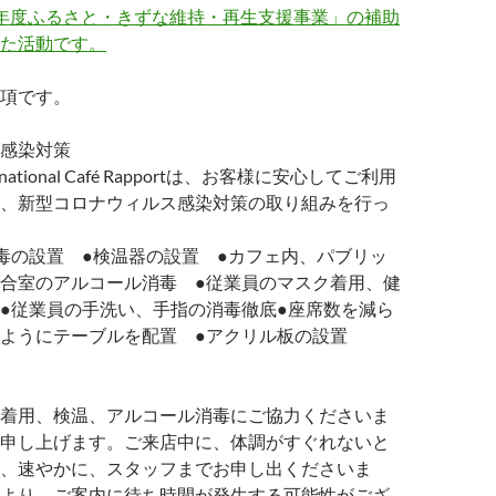
年度ふるさと・きずな維持・再生支援事業」の補助
た活動です。
項です。
感染対策
nternational Café Rapportは、お客様に安心してご利用
、新型コロナウィルス感染対策の取り組みを行っ
毒の設置 ●検温器の設置 ●カフェ内、パブリッ
合室のアルコール消毒 ●従業員のマスク着用、健
●従業員の手洗い、手指の消毒徹底●座席数を減ら
いようにテーブルを配置 ●アクリル板の設置
着用、検温、アルコール消毒にご協力くださいま
申し上げます。ご来店中に、体調がすぐれないと
、速やかに、スタッフまでお申し出くださいま
より、ご案内に待ち時間が発生する可能性がござ