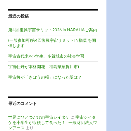
最近の投稿
第4回 復興宇宙サミット2026 in NARAHAご案内
(一般参加可)第4回復興宇宙サミットIN楢葉 を開
催します
宇宙古代米×小学生、多賀城市の社会学習
宇宙牡丹が本格開花 福島県須賀川市)
宇宙桜が「きぼうの桜」になった訳は？
最近のコメント
世界にひとつだけの宇宙シイタケ
に
宇宙シイタ
ケを小学生が収穫して食べた！ | 一般財団法人ワ
ンアース
より