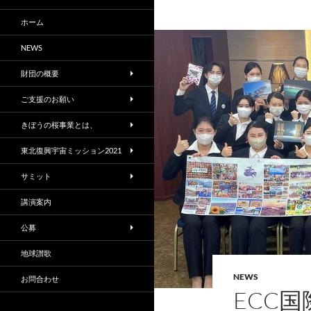
ホーム
NEWS
財団の概要
ご支援のお願い
きぼうの桜事業とは、
東北復興宇宙ミッション2021
サミット
講演案内
公募
地球讃歌
NEWS
お問合わせ
ECC