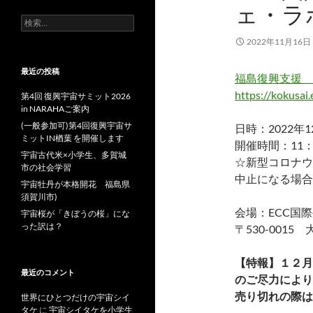
ェ・ラ
検
索:
2022年11月16日
最近の投稿
福島復興支援
https://kokusai.
第4回 復興宇宙サミット2026
in NARAHAご案内
(一般参加可)第4回復興宇宙サ
日時：2022年
ミットIN楢葉 を開催します
開催時間：11：
宇宙古代米×小学生、多賀城
☆新型コロナウ
市の社会学習
中止になる場合
宇宙牡丹が本格開花 福島県
須賀川市)
会場：ECC国
宇宙桜が「きぼうの桜」にな
った訳は？
〒530-001
【特報】１２月
最近のコメント
のご尽力により
売り切れの際は
世界にひとつだけの宇宙シイ
タケ
に
宇宙シイタケを小学生