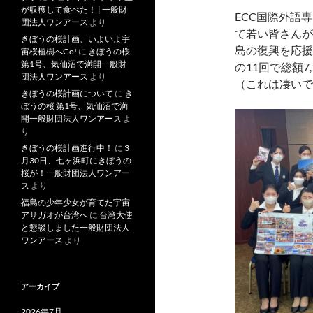
が収穫して食べた！ | 一般財
ECC国際外語
団法人ワンアース
より
て若い皆さんが
きぼうの桜計画、いよいよ宇
島の復興を応援
宙桜植樹へGo!
に
きぼうの桜
第1号、気仙沼で満開一般財
の11回で総額7
団法人ワンアース
より
（これは凄いで
きぼうの桜計画について
に
き
ぼうの桜 第1号、気仙沼で満
開一般財団法人ワンアース
よ
り
きぼうの桜計画進行中！
に
3
月30日、七ヶ浜町にきぼうの
桜が！一般財団法人ワンアー
ス
より
福島の少年少女が育てた宇宙
アサガオが台湾へ
に
台湾大使
と懇談しました一般財団法人
ワンアース
より
アーカイブ
2026年7月