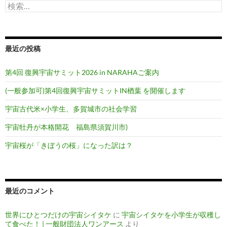
検
ョ
索:
ン
最近の投稿
第4回 復興宇宙サミット2026 in NARAHAご案内
(一般参加可)第4回復興宇宙サミットIN楢葉 を開催します
宇宙古代米×小学生、多賀城市の社会学習
宇宙牡丹が本格開花 福島県須賀川市)
宇宙桜が「きぼうの桜」になった訳は？
最近のコメント
世界にひとつだけの宇宙シイタケ
に
宇宙シイタケを小学生が収穫し
て食べた！ | 一般財団法人ワンアース
より