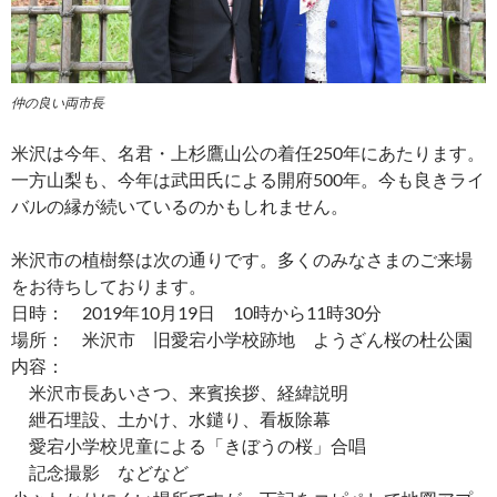
仲の良い両市長
米沢は今年、名君・上杉鷹山公の着任250年にあたります。
一方山梨も、今年は武田氏による開府500年。今も良きライ
バルの縁が続いているのかもしれません。
米沢市の植樹祭は次の通りです。多くのみなさまのご来場
をお待ちしております。
日時： 2019年10月19日 10時から11時30分
場所： 米沢市 旧愛宕小学校跡地 ようざん桜の杜公園
内容：
米沢市長あいさつ、来賓挨拶、経緯説明
紲石埋設、土かけ、水鑓り、看板除幕
愛宕小学校児童による「きぼうの桜」合唱
記念撮影 などなど