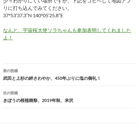
少々わかりにくい場所ですが、下記をコピペして地図アプ
リに打ち込んでみてください。
37°53’37.3″N 140°05’25.8″E
なんと、宇宙桜大使ソラちゃんも参加表明してくれました
よ！
投
前の投稿
稿
武田と上杉の絆さわやか、450年ぶりに塩の御礼！
ナ
次の投稿
ビ
きぼうの桜植樹祭、2019年秋、米沢
ゲ
ー
シ