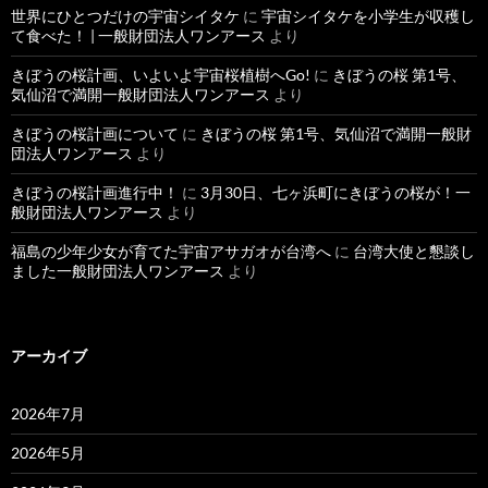
世界にひとつだけの宇宙シイタケ
に
宇宙シイタケを小学生が収穫し
て食べた！ | 一般財団法人ワンアース
より
きぼうの桜計画、いよいよ宇宙桜植樹へGo!
に
きぼうの桜 第1号、
気仙沼で満開一般財団法人ワンアース
より
きぼうの桜計画について
に
きぼうの桜 第1号、気仙沼で満開一般財
団法人ワンアース
より
きぼうの桜計画進行中！
に
3月30日、七ヶ浜町にきぼうの桜が！一
般財団法人ワンアース
より
福島の少年少女が育てた宇宙アサガオが台湾へ
に
台湾大使と懇談し
ました一般財団法人ワンアース
より
アーカイブ
2026年7月
2026年5月