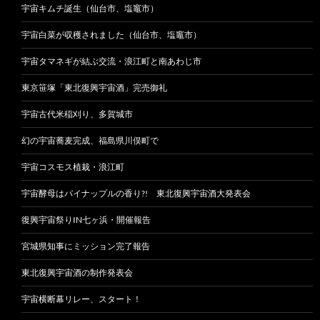
宇宙キムチ誕生（仙台市、塩竈市）
宇宙白菜が収穫されました（仙台市、塩竈市）
宇宙タマネギが結ぶ交流・浪江町と南あわじ市
東京笹塚「東北復興宇宙酒」完売御礼
宇宙古代米稲刈り、多賀城市
幻の宇宙蕎麦完成、福島県川俣町で
宇宙コスモス植栽・浪江町
宇宙酵母はパイナップルの香り?! 東北復興宇宙酒大発表会
復興宇宙祭りIN七ヶ浜・開催報告
宮城県知事にミッション完了報告
東北復興宇宙酒の制作発表会
宇宙横断幕リレー、スタート！