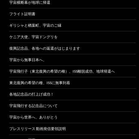
宇宙横断幕が地球に帰還
フライト証明書
ギリシャと楢葉町、宇宙のご縁
ケニア大使、宇宙ドングリを
復興記念品、各地への返還がはじまります
宇宙から無事日本へ、
宇宙飛行子（東北復興の希望の種）、ISS離脱成功、地球帰還へ
東北復興の希望の種、ISSに無事到着
各地記念品の打上げ成功！
宇宙飛行する記念品について
宇宙から世界へ、ありがとう
プレスリリース 動画発信要領説明