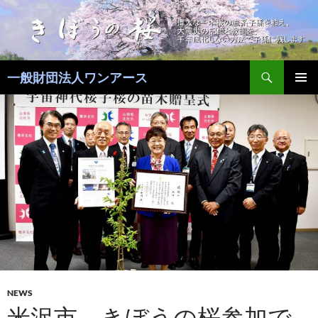
コ
ン
テ
ン
検
ツ
一般財団法人ワンアース
索
へ
メインメ
ス
ニュー
キ
ッ
プ
NEWS
米沢市、きぼうの桜参加で