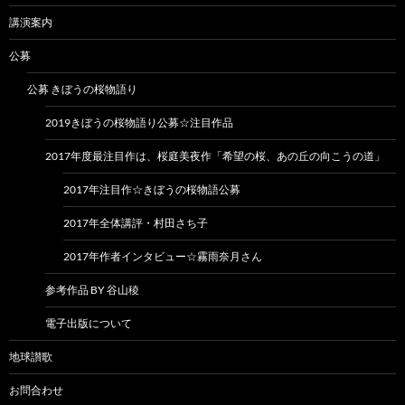
講演案内
公募
公募 きぼうの桜物語り
2019きぼうの桜物語り公募☆注目作品
2017年度最注目作は、桜庭美夜作「希望の桜、あの丘の向こうの道」
2017年注目作☆きぼうの桜物語公募
2017年全体講評・村田さち子
2017年作者インタビュー☆霧雨奈月さん
参考作品 BY 谷山稜
電子出版について
地球讃歌
お問合わせ