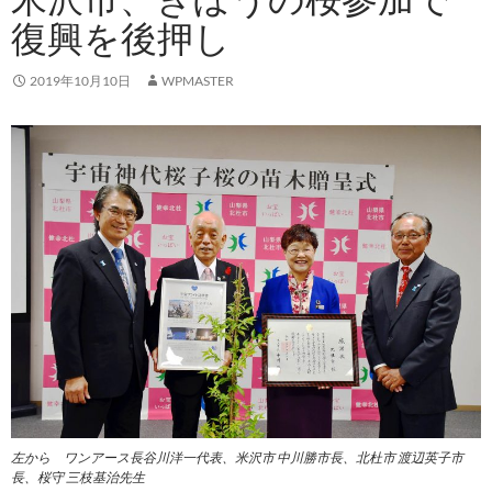
復興を後押し
2019年10月10日
WPMASTER
左から ワンアース長谷川洋一代表、米沢市 中川勝市長、北杜市 渡辺英子市
長、桜守 三枝基治先生