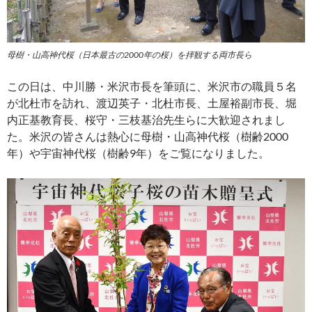
母樹・山高神代桜（日本最古の2000年の桜）を拝観する両市長ら
この日は、中川勝・米沢市長を筆頭に、米沢市の職員５名
が北杜市を訪れ、渡辺英子・北杜市長、土屋裕副市長、堀
内正基教育長、桜守・三枝基治先生らに大歓迎されまし
た。米沢の皆さんは熱心に母樹・山高神代桜（樹齢2000
年）や宇宙神代桜（樹齢9年）をご覧になりました。