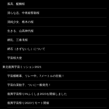
孤高、醍醐桜
清らな志、中将姫誓願桜
清純少女、稚木の桜
生きる、山高神代桜
繚乱、三春滝桜
紲石（きずないし）について
宇宙桜大使
東北復興宇宙ミッション2021
宇宙横断幕、リレー中。7メートルの壮観！
宇宙白菜餃子、ついに一般発売！
復興宇宙祭りINふくしま2023を開催しました
復興宇宙祭り2023リモート開催