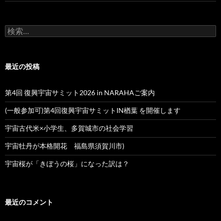
検
索:
最近の投稿
第4回 復興宇宙サミット2026 in NARAHAご案内
(一般参加可)第4回復興宇宙サミットIN楢葉 を開催します
宇宙古代米×小学生、多賀城市の社会学習
宇宙牡丹が本格開花 福島県須賀川市)
宇宙桜が「きぼうの桜」になった訳は？
最近のコメント