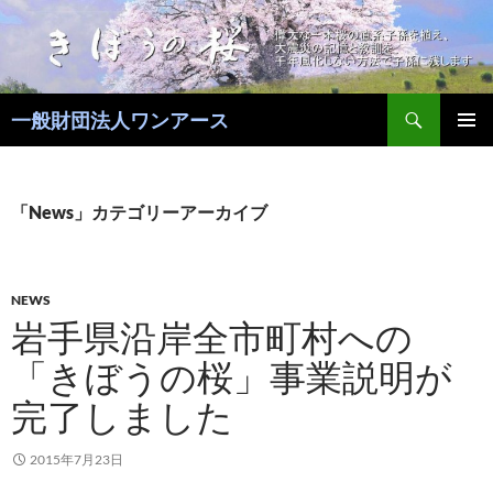
コ
ン
テ
ン
検
ツ
一般財団法人ワンアース
索
へ
メインメ
ス
ニュー
キ
「News」カテゴリーアーカイブ
ッ
プ
NEWS
岩手県沿岸全市町村への
「きぼうの桜」事業説明が
完了しました
2015年7月23日