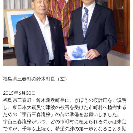
福島県三春町の鈴木町長（左）
2015年6月30日
福島県三春町・鈴木義孝町長に、きぼうの桜計画をご説明
し、東日本大震災で津波の被害を受けた市町村へ植樹する
ための「宇宙三春滝桜」の苗の準備をお願いしました。
宇宙三春滝桜がいつ、どの市町村に植えられるのかは未定
ですが、千年以上続く、希望の絆の第一歩となることを期