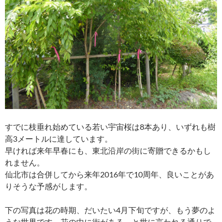
すでに枝垂れ始めている若い宇宙桜は8本あり、いずれも樹
高3メートルに達しています。
早ければ来年早春にも、東北沿岸の街に寄贈できるかもし
れません。
仙北市は合併してから来年2016年で10周年、良いことがあ
りそうな予感がします。
下の写真は花の時期、だいたい4月下旬ですが、もう夢のよ
うな世界です。花の中に街がある、と世に言われる通りで