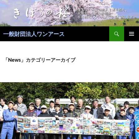
コ
ン
テ
ン
検
ツ
一般財団法人ワンアース
索
へ
メインメ
ス
ニュー
キ
「News」カテゴリーアーカイブ
ッ
プ