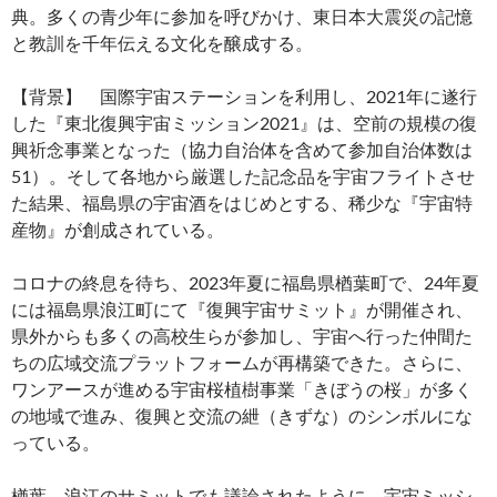
典。多くの青少年に参加を呼びかけ、東日本大震災の記憶
と教訓を千年伝える文化を醸成する。
【背景】 国際宇宙ステーションを利用し、2021年に遂行
した『東北復興宇宙ミッション2021』は、空前の規模の復
興祈念事業となった（協力自治体を含めて参加自治体数は
51）。そして各地から厳選した記念品を宇宙フライトさせ
た結果、福島県の宇宙酒をはじめとする、稀少な『宇宙特
産物』が創成されている。
コロナの終息を待ち、2023年夏に福島県楢葉町で、24年夏
には福島県浪江町にて『復興宇宙サミット』が開催され、
県外からも多くの高校生らが参加し、宇宙へ行った仲間た
ちの広域交流プラットフォームが再構築できた。さらに、
ワンアースが進める宇宙桜植樹事業「きぼうの桜」が多く
の地域で進み、復興と交流の紲（きずな）のシンボルにな
っている。
楢葉、浪江のサミットでも議論されたように、宇宙ミッシ