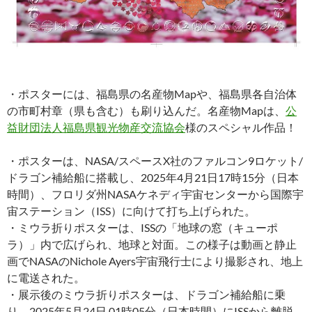
・ポスターには、福島県の名産物Mapや、福島県各自治体
の市町村章（県も含む）も刷り込んだ。名産物Mapは、
公
益財団法人福島県観光物産交流協会
様のスペシャル作品！
・ポスターは、NASA/スペースX社のファルコン9ロケット/
ドラゴン補給船に搭載し、2025年4月21日17時15分（日本
時間）、フロリダ州NASAケネディ宇宙センターから国際宇
宙ステーション（ISS）に向けて打ち上げられた。
・ミウラ折りポスターは、ISSの「地球の窓（キューポ
ラ）」内で広げられ、地球と対面。この様子は動画と静止
画でNASAのNichole Ayers宇宙飛行士により撮影され、地上
に電送された。
・展示後のミウラ折りポスターは、ドラゴン補給船に乗
り、2025年5月24日 01時05分（日本時間）にISSから離脱