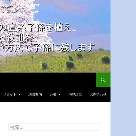
サミット
講演案内
公募
地球讃歌
お問合わせ
検
索: