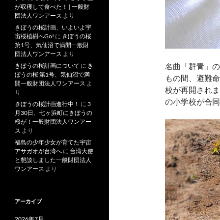
が収穫して食べた！ | 一般財
団法人ワンアース
より
きぼうの桜計画、いよいよ宇
宙桜植樹へGo!
に
きぼうの桜
第1号、気仙沼で満開一般財
団法人ワンアース
より
名曲「群青」の
きぼうの桜計画について
に
き
ぼうの桜 第1号、気仙沼で満
もの間、避難命
開一般財団法人ワンアース
よ
校が再開されま
り
の小学校が合同
きぼうの桜計画進行中！
に
3
月30日、七ヶ浜町にきぼうの
桜が！一般財団法人ワンアー
ス
より
福島の少年少女が育てた宇宙
アサガオが台湾へ
に
台湾大使
と懇談しました一般財団法人
ワンアース
より
アーカイブ
2026年7月