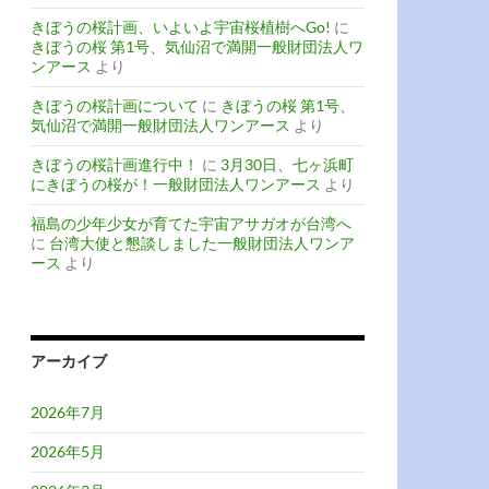
きぼうの桜計画、いよいよ宇宙桜植樹へGo!
に
きぼうの桜 第1号、気仙沼で満開一般財団法人ワ
ンアース
より
きぼうの桜計画について
に
きぼうの桜 第1号、
気仙沼で満開一般財団法人ワンアース
より
きぼうの桜計画進行中！
に
3月30日、七ヶ浜町
にきぼうの桜が！一般財団法人ワンアース
より
福島の少年少女が育てた宇宙アサガオが台湾へ
に
台湾大使と懇談しました一般財団法人ワンア
ース
より
アーカイブ
2026年7月
2026年5月