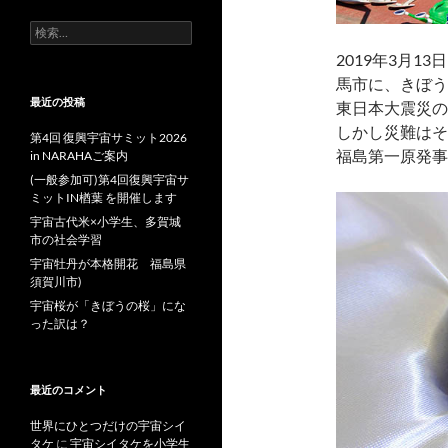
検
索:
2019年3月
馬市に、きぼう
最近の投稿
東日本大震災の
しかし災難はそ
第4回 復興宇宙サミット2026
福島第一原発事
in NARAHAご案内
(一般参加可)第4回復興宇宙サ
ミットIN楢葉 を開催します
宇宙古代米×小学生、多賀城
市の社会学習
宇宙牡丹が本格開花 福島県
須賀川市)
宇宙桜が「きぼうの桜」にな
った訳は？
最近のコメント
世界にひとつだけの宇宙シイ
タケ
に
宇宙シイタケを小学生