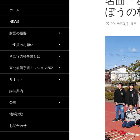
名曲「
ぼうの
ホーム
NEWS
2019年3月15日
財団の概要
ご支援のお願い
きぼうの桜事業とは、
東北復興宇宙ミッション2021
サミット
講演案内
公募
地球讃歌
お問合わせ