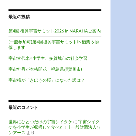
最近の投稿
第4回 復興宇宙サミット2026 in NARAHAご案内
(一般参加可)第4回復興宇宙サミットIN楢葉 を開
催します
宇宙古代米×小学生、多賀城市の社会学習
宇宙牡丹が本格開花 福島県須賀川市)
宇宙桜が「きぼうの桜」になった訳は？
最近のコメント
世界にひとつだけの宇宙シイタケ
に
宇宙シイタ
ケを小学生が収穫して食べた！ | 一般財団法人ワ
ンアース
より