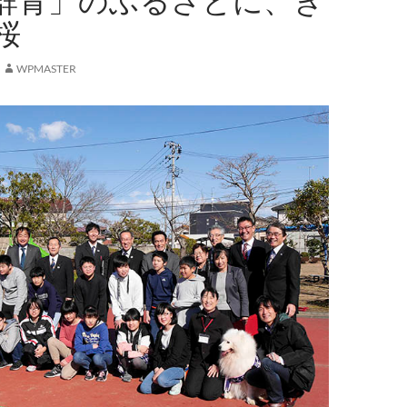
群青」のふるさとに、き
桜
WPMASTER