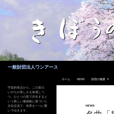
コ
ン
テ
ン
ツ
へ
ス
キ
ッ
プ
検
一般財団法人ワンアース
索
ホーム
NEWS
財団の概要
宇宙的視点から、この星の、
いのちの美しさを体感しつ
つ、ひとつの星で共生すると
いう新しい価値観に基づいた
NEWS
文化交流で、世界を一つに繋
いでゆきます。