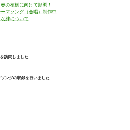
、春の植樹に向けて順調！
テーマソング（合唱）制作中
たな絆について
を訪問しました
マソングの収録を行いました