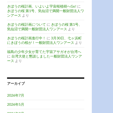
きぼうの桜計画、いよいよ宇宙桜植樹へGo!
に
きぼうの桜 第1号、気仙沼で満開一般財団法人ワ
ンアース
より
きぼうの桜計画について
に
きぼうの桜 第1号、
気仙沼で満開一般財団法人ワンアース
より
きぼうの桜計画進行中！
に
3月30日、七ヶ浜町
にきぼうの桜が！一般財団法人ワンアース
より
福島の少年少女が育てた宇宙アサガオが台湾へ
に
台湾大使と懇談しました一般財団法人ワンア
ース
より
アーカイブ
2026年7月
2026年5月