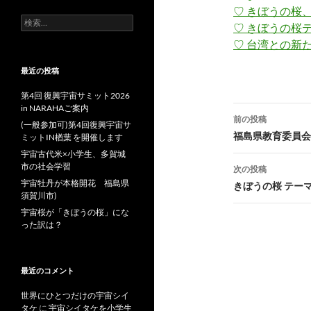
♡ きぼうの桜
検
♡ きぼうの桜
索:
♡ 台湾との新
最近の投稿
第4回 復興宇宙サミット2026
in NARAHAご案内
投
前の投稿
(一般参加可)第4回復興宇宙サ
稿
福島県教育委員会
ミットIN楢葉 を開催します
宇宙古代米×小学生、多賀城
ナ
市の社会学習
次の投稿
ビ
宇宙牡丹が本格開花 福島県
きぼうの桜 テー
須賀川市)
ゲ
宇宙桜が「きぼうの桜」にな
った訳は？
ー
シ
最近のコメント
ョ
世界にひとつだけの宇宙シイ
ン
タケ
に
宇宙シイタケを小学生