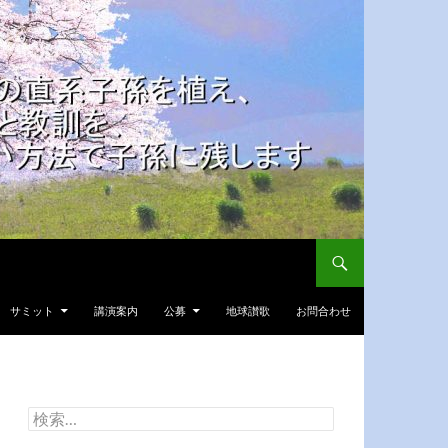
サミット
講演案内
公募
地球讃歌
お問合わせ
検
索: