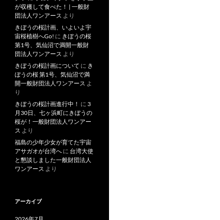
が収穫して食べた！ | 一般財
団法人ワンアース
より
きぼうの桜計画、いよいよ宇
宙桜植樹へGo!
に
きぼうの桜
第1号、気仙沼で満開一般財
団法人ワンアース
より
きぼうの桜計画について
に
き
ぼうの桜 第1号、気仙沼で満
開一般財団法人ワンアース
よ
り
きぼうの桜計画進行中！
に
3
月30日、七ヶ浜町にきぼうの
桜が！一般財団法人ワンアー
ス
より
福島の少年少女が育てた宇宙
アサガオが台湾へ
に
台湾大使
と懇談しました一般財団法人
ワンアース
より
アーカイブ
2026年7月