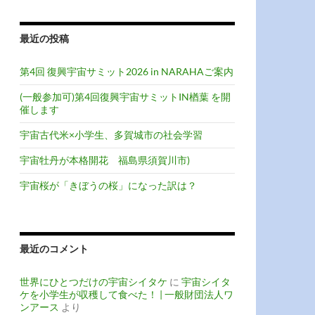
最近の投稿
第4回 復興宇宙サミット2026 in NARAHAご案内
(一般参加可)第4回復興宇宙サミットIN楢葉 を開
催します
宇宙古代米×小学生、多賀城市の社会学習
宇宙牡丹が本格開花 福島県須賀川市)
宇宙桜が「きぼうの桜」になった訳は？
最近のコメント
世界にひとつだけの宇宙シイタケ
に
宇宙シイタ
ケを小学生が収穫して食べた！ | 一般財団法人ワ
ンアース
より