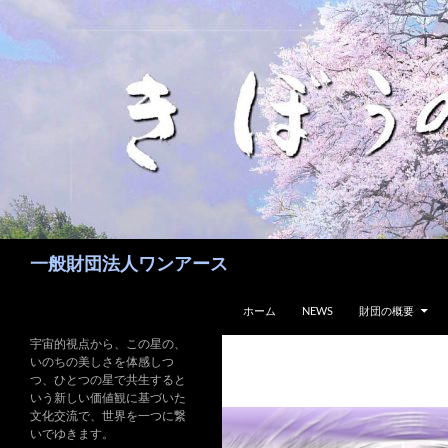
コ
ン
テ
ン
ツ
へ
ス
キ
ッ
プ
検
一般財団法人ワンアース
索
ホーム
NEWS
財団の概要
宇宙的視点から、この星の、
いのちの美しさを体感しつ
つ、ひとつの星で共生すると
いう新しい価値観に基づいた
文化交流で、世界を一つに繋
いでゆきます。