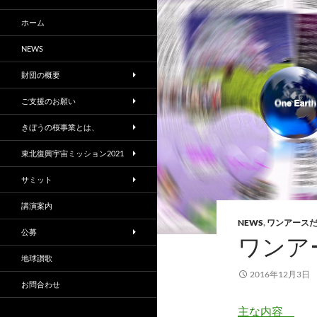
ホーム
NEWS
財団の概要
ご支援のお願い
きぼうの桜事業とは、
東北復興宇宙ミッション2021
サミット
講演案内
NEWS
,
ワンアース
公募
ワンア
地球讃歌
2016年12月3日
お問合わせ
主な内容