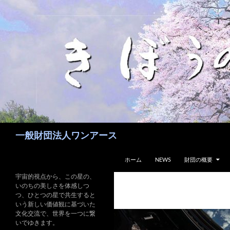
コ
ン
テ
ン
ツ
へ
ス
キ
ッ
プ
検
一般財団法人ワンアース
索
ホーム
NEWS
財団の概要
宇宙的視点から、この星の、
いのちの美しさを体感しつ
つ、ひとつの星で共生すると
いう新しい価値観に基づいた
文化交流で、世界を一つに繋
いでゆきます。