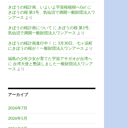
きぼうの桜計画、いよいよ宇宙桜植樹へGo!
に
きぼうの桜 第1号、気仙沼で満開一般財団法人ワ
ンアース
より
きぼうの桜計画について
に
きぼうの桜 第1号、
気仙沼で満開一般財団法人ワンアース
より
きぼうの桜計画進行中！
に
3月30日、七ヶ浜町
にきぼうの桜が！一般財団法人ワンアース
より
福島の少年少女が育てた宇宙アサガオが台湾へ
に
台湾大使と懇談しました一般財団法人ワンア
ース
より
アーカイブ
2026年7月
2026年5月