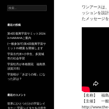
ワンアースは、
検
索:
ッションを設計
たメッセージを
最近の投稿
第4回 復興宇宙サミット2026
in NARAHAご案内
(一般参加可)第4回復興宇宙サ
ミットIN楢葉 を開催します
宇宙古代米×小学生、多賀城
市の社会学習
宇宙牡丹が本格開花 福島県
須賀川市)
宇宙桜が「きぼうの桜」にな
った訳は？
【名称】 福島
最近のコメント
【主催】 一般
世界にひとつだけの宇宙シイ
http://www.the-
タケ
に
宇宙シイタケを小学生