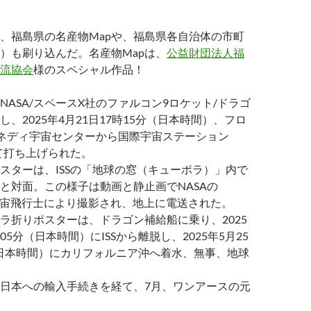
、福島県の名産物Mapや、福島県各自治体の市町
）も刷り込んだ。名産物Mapは、
公益財団法人福
流協会
様のスペシャル作品！
NASA/スペースX社のファルコン9ロケット/ドラゴ
、2025年4月21日17時15分（日本時間）、フロ
ケネディ宇宙センターから国際宇宙ステーション
けて打ち上げられた。
スターは、ISSの「地球の窓（キューポラ）」内で
と対面。この様子は動画と静止画でNASAの
Ayers宇宙飛行士により撮影され、地上に電送された。
ラ折りポスターは、ドラゴン補給船に乗り、2025
時05分（日本時間）にISSから離脱し、2025年5月25
分（日本時間）にカリフォルニア沖へ着水、無事、地球
日本への輸入手続きを経て、7月、ワンアースの元