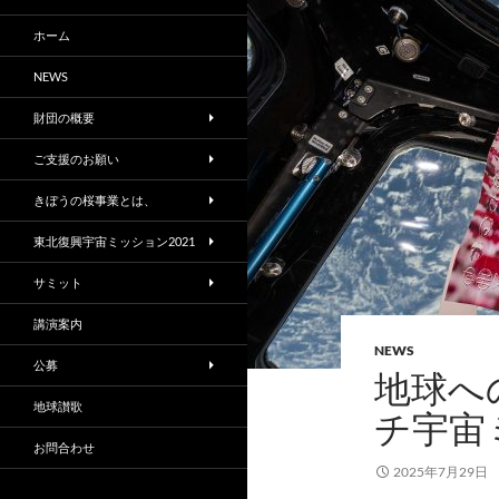
ホーム
NEWS
財団の概要
ご支援のお願い
きぼうの桜事業とは、
東北復興宇宙ミッション2021
サミット
講演案内
NEWS
公募
地球へ
地球讃歌
チ宇宙
お問合わせ
2025年7月29日