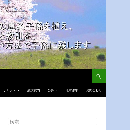
サミット
講演案内
公募
地球讃歌
お問合わせ
検
索: