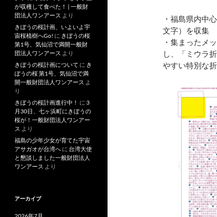
が収穫して食べた！ | 一般財
団法人ワンアース
より
・福島県内中心
きぼうの桜計画、いよいよ宇
文字）を収集
宙桜植樹へGo!
に
きぼうの桜
・集まったメッ
第1号、気仙沼で満開一般財
し、「ミウラ折
団法人ワンアース
より
やすい特別な折
きぼうの桜計画について
に
き
ぼうの桜 第1号、気仙沼で満
開一般財団法人ワンアース
よ
り
きぼうの桜計画進行中！
に
3
月30日、七ヶ浜町にきぼうの
桜が！一般財団法人ワンアー
ス
より
福島の少年少女が育てた宇宙
アサガオが台湾へ
に
台湾大使
と懇談しました一般財団法人
ワンアース
より
アーカイブ
2026年7月