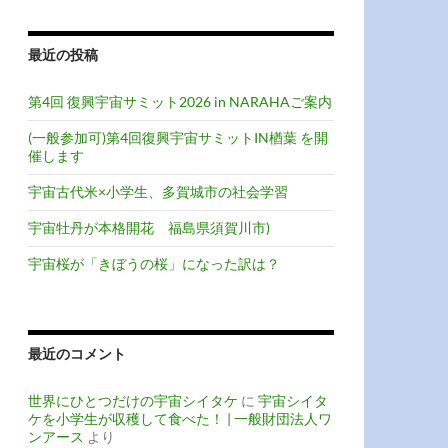
最近の投稿
第4回 復興宇宙サミット2026 in NARAHAご案内
(一般参加可)第4回復興宇宙サミットIN楢葉 を開
催します
宇宙古代米×小学生、多賀城市の社会学習
宇宙牡丹が本格開花 福島県須賀川市)
宇宙桜が「きぼうの桜」になった訳は？
最近のコメント
世界にひとつだけの宇宙シイタケ
に
宇宙シイタ
ケを小学生が収穫して食べた！ | 一般財団法人ワ
ンアース
より