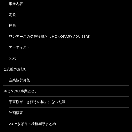
事業内容
定款
役員
ワンアースの名誉役員たち HONORARY ADVISERS
アーティスト
公示
ご支援のお願い
企業協賛募集
きぼうの桜事業とは、
宇宙桜が「きぼうの桜」になった訳
計画概要
2019きぼうの桜植樹祭まとめ