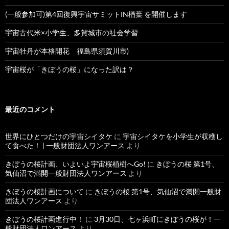
(一般参加可)第4回復興宇宙サミットIN楢葉 を開催します
宇宙古代米×小学生、多賀城市の社会学習
宇宙牡丹が本格開花 福島県須賀川市)
宇宙桜が「きぼうの桜」になった訳は？
最近のコメント
世界にひとつだけの宇宙シイタケ
に
宇宙シイタケを小学生が収穫し
て食べた！ | 一般財団法人ワンアース
より
きぼうの桜計画、いよいよ宇宙桜植樹へGo!
に
きぼうの桜 第1号、
気仙沼で満開一般財団法人ワンアース
より
きぼうの桜計画について
に
きぼうの桜 第1号、気仙沼で満開一般財
団法人ワンアース
より
きぼうの桜計画進行中！
に
3月30日、七ヶ浜町にきぼうの桜が！一
般財団法人ワンアース
より