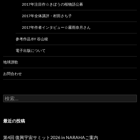
2017年注目作☆きぼうの桜物語公募
2017年全体講評・村田さち子
2017年作者インタビュー☆霧雨奈月さん
参考作品 BY 谷山稜
電子出版について
地球讃歌
お問合わせ
検
索:
最近の投稿
第4回 復興宇宙サミット2026 in NARAHAご案内