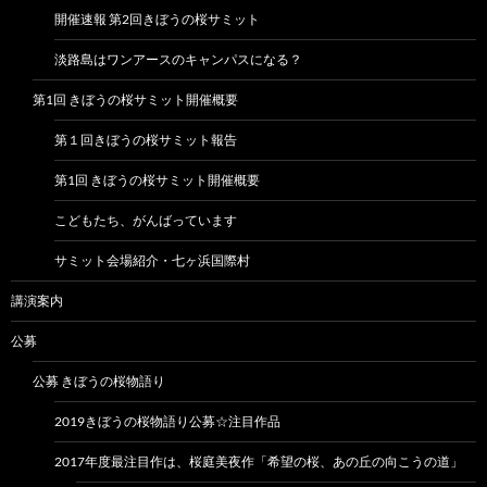
開催速報 第2回きぼうの桜サミット
淡路島はワンアースのキャンパスになる？
第1回 きぼうの桜サミット開催概要
第１回きぼうの桜サミット報告
第1回 きぼうの桜サミット開催概要
こどもたち、がんばっています
サミット会場紹介・七ヶ浜国際村
講演案内
公募
公募 きぼうの桜物語り
2019きぼうの桜物語り公募☆注目作品
2017年度最注目作は、桜庭美夜作「希望の桜、あの丘の向こうの道」