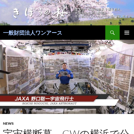
コ
ン
テ
ン
検
ツ
一般財団法人ワンアース
索
へ
メインメ
ス
ニュー
キ
ッ
プ
NEWS
宇宙横断幕、GWの横浜で公