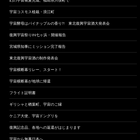
幻の宇宙蕎麦完成、福島県川俣町で
宇宙コスモス植栽・浪江町
宇宙酵母はパイナップルの香り?! 東北復興宇宙酒大発表会
復興宇宙祭りIN七ヶ浜・開催報告
宮城県知事にミッション完了報告
東北復興宇宙酒の制作発表会
宇宙横断幕リレー、スタート！
宇宙横断幕が地球に帰還
フライト証明書
ギリシャと楢葉町、宇宙のご縁
ケニア大使、宇宙ドングリを
復興記念品、各地への返還がはじまります
宇宙から無事日本へ、