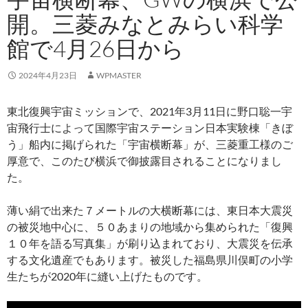
開。三菱みなとみらい科学
館で4月26日から
2024年4月23日
WPMASTER
東北復興宇宙ミッションで、2021年3月11日に野口聡一宇
宙飛行士によって国際宇宙ステーション日本実験棟「きぼ
う」船内に掲げられた「宇宙横断幕」が、三菱重工様のご
厚意で、このたび横浜で御披露目されることになりまし
た。
薄い絹で出来た７メートルの大横断幕には、東日本大震災
の被災地中心に、５０あまりの地域から集められた「復興
１０年を語る写真集」が刷り込まれており、大震災を伝承
する文化遺産でもあります。被災した福島県川俣町の小学
生たちが2020年に縫い上げたものです。