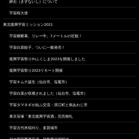
紲石（きずないし）について
宇宙桜大使
東北復興宇宙ミッション2021
宇宙横断幕、リレー中。7メートルの壮観！
宇宙白菜餃子、ついに一般発売！
復興宇宙祭りINふくしま2023を開催しました
復興宇宙祭り2023リモート開催
宇宙キムチ誕生（仙台市、塩竈市）
宇宙白菜が収穫されました（仙台市、塩竈市）
宇宙タマネギが結ぶ交流・浪江町と南あわじ市
東京笹塚「東北復興宇宙酒」完売御礼
宇宙古代米稲刈り、多賀城市