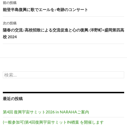
投
前の投稿
稿
能登半島復興に歌でエールを♪奇跡のコンサート
ナ
次の投稿
ビ
陽春の交流♪高校招致による交流促進と心の復興♪洋野町×盛岡第四高
校 2024
ゲ
ー
シ
ョ
検
ン
索:
最近の投稿
第4回 復興宇宙サミット2026 in NARAHAご案内
(一般参加可)第4回復興宇宙サミットIN楢葉 を開催します