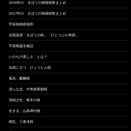
2018年の きぼうの桜植樹祭まとめ
2017年の きぼうの桜植樹祭まとめ
宇宙桜植樹場所
合唱楽譜「きぼうの桜」「ひとつぶの奇跡」
宇宙桜誕生秘話
いのちの美しさ、とは？
仙境に立つ、ひょうたん桜
孤高、醍醐桜
清らな志、中将姫誓願桜
清純少女、稚木の桜
生きる、山高神代桜
繚乱、三春滝桜