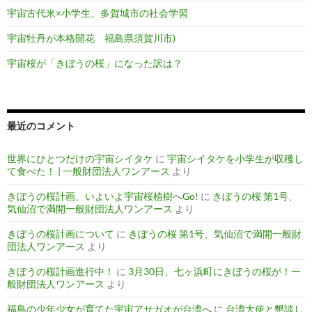
宇宙古代米×小学生、多賀城市の社会学習
宇宙牡丹が本格開花 福島県須賀川市)
宇宙桜が「きぼうの桜」になった訳は？
最近のコメント
世界にひとつだけの宇宙シイタケ
に
宇宙シイタケを小学生が収穫し
て食べた！ | 一般財団法人ワンアース
より
きぼうの桜計画、いよいよ宇宙桜植樹へGo!
に
きぼうの桜 第1号、
気仙沼で満開一般財団法人ワンアース
より
きぼうの桜計画について
に
きぼうの桜 第1号、気仙沼で満開一般財
団法人ワンアース
より
きぼうの桜計画進行中！
に
3月30日、七ヶ浜町にきぼうの桜が！一
般財団法人ワンアース
より
福島の少年少女が育てた宇宙アサガオが台湾へ
に
台湾大使と懇談し