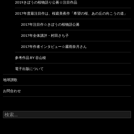
2019きぼうの桜物語り公募☆注目作品
2017年度最注目作は、桜庭美夜作「希望の桜、あの丘の向こうの道」
2017年注目作☆きぼうの桜物語公募
2017年全体講評・村田さち子
2017年作者インタビュー☆霧雨奈月さん
参考作品 BY 谷山稜
電子出版について
地球讃歌
お問合わせ
検
索: