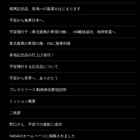
復興記念品、各地への返還がはじまります
宇宙から無事日本へ、
宇宙飛行子（東北復興の希望の種）、ISS離脱成功、地球帰還へ
東北復興の希望の種、ISSに無事到着
各地記念品の打上げ成功！
宇宙飛行する記念品について
宇宙から世界へ、ありがとう
プレスリリース 動画発信要領説明
ミッション概要
ご挨拶
野口さん、宇宙での撮影に成功
NASAのホームページに掲載されました