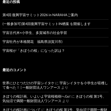
最近の投稿
第4回 復興宇宙サミット2026 in NARAHAご案内
(一般参加可)第4回復興宇宙サミットIN楢葉 を開催します
宇宙古代米×小学生、多賀城市の社会学習
宇宙牡丹が本格開花 福島県須賀川市)
宇宙桜が「きぼうの桜」になった訳は？
最近のコメント
世界にひとつだけの宇宙シイタケ
に
宇宙シイタケを小学生が収穫し
て食べた！ | 一般財団法人ワンアース
より
きぼうの桜計画、いよいよ宇宙桜植樹へGo!
に
きぼうの桜 第1号、
気仙沼で満開一般財団法人ワンアース
より
きぼうの桜計画について
に
きぼうの桜 第1号、気仙沼で満開一般財