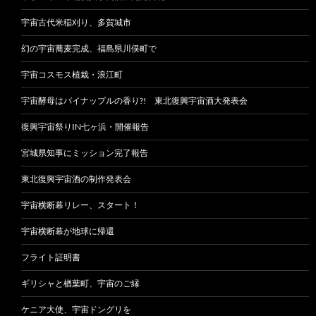
宇宙古代米稲刈り、多賀城市
幻の宇宙蕎麦完成、福島県川俣町で
宇宙コスモス植栽・浪江町
宇宙酵母はパイナップルの香り?! 東北復興宇宙酒大発表会
復興宇宙祭りIN七ヶ浜・開催報告
宮城県知事にミッション完了報告
東北復興宇宙酒の制作発表会
宇宙横断幕リレー、スタート！
宇宙横断幕が地球に帰還
フライト証明書
ギリシャと楢葉町、宇宙のご縁
ケニア大使、宇宙ドングリを