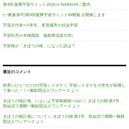
第4回 復興宇宙サミット2026 in NARAHAご案内
(一般参加可)第4回復興宇宙サミットIN楢葉 を開催します
宇宙古代米×小学生、多賀城市の社会学習
宇宙牡丹が本格開花 福島県須賀川市)
宇宙桜が「きぼうの桜」になった訳は？
最近のコメント
世界にひとつだけの宇宙シイタケ
に
宇宙シイタケを小学生が収穫し
て食べた！ | 一般財団法人ワンアース
より
きぼうの桜計画、いよいよ宇宙桜植樹へGo!
に
きぼうの桜 第1号、
気仙沼で満開一般財団法人ワンアース
より
きぼうの桜計画について
に
きぼうの桜 第1号、気仙沼で満開一般財
団法人ワンアース
より