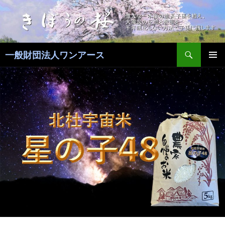
コ
ン
テ
ン
検
ツ
一般財団法人ワンアース
索
へ
メインメ
ス
ニュー
キ
ッ
プ