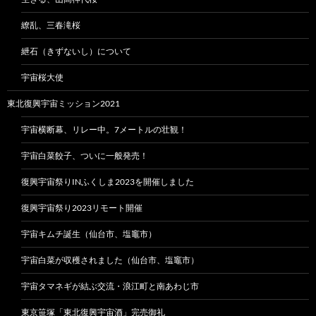
繚乱、三春滝桜
紲石（きずないし）について
宇宙桜大使
東北復興宇宙ミッション2021
宇宙横断幕、リレー中。7メートルの壮観！
宇宙白菜餃子、ついに一般発売！
復興宇宙祭りINふくしま2023を開催しました
復興宇宙祭り2023リモート開催
宇宙キムチ誕生（仙台市、塩竈市）
宇宙白菜が収穫されました（仙台市、塩竈市）
宇宙タマネギが結ぶ交流・浪江町と南あわじ市
東京笹塚「東北復興宇宙酒」完売御礼