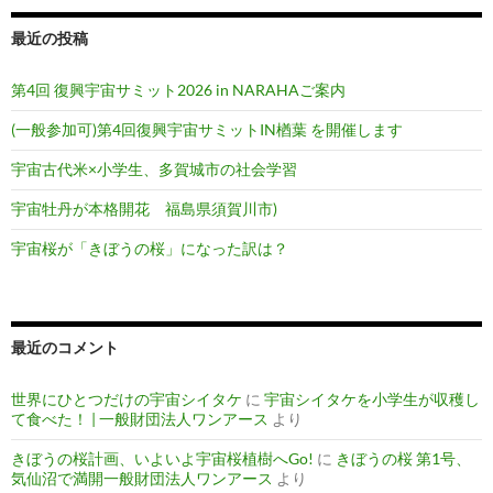
最近の投稿
第4回 復興宇宙サミット2026 in NARAHAご案内
(一般参加可)第4回復興宇宙サミットIN楢葉 を開催します
宇宙古代米×小学生、多賀城市の社会学習
宇宙牡丹が本格開花 福島県須賀川市)
宇宙桜が「きぼうの桜」になった訳は？
最近のコメント
世界にひとつだけの宇宙シイタケ
に
宇宙シイタケを小学生が収穫し
て食べた！ | 一般財団法人ワンアース
より
きぼうの桜計画、いよいよ宇宙桜植樹へGo!
に
きぼうの桜 第1号、
気仙沼で満開一般財団法人ワンアース
より