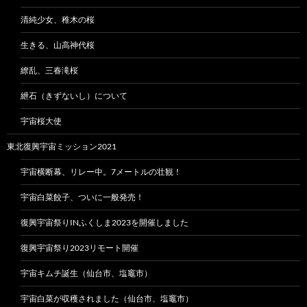
清純少女、稚木の桜
生きる、山高神代桜
繚乱、三春滝桜
紲石（きずないし）について
宇宙桜大使
東北復興宇宙ミッション2021
宇宙横断幕、リレー中。7メートルの壮観！
宇宙白菜餃子、ついに一般発売！
復興宇宙祭りINふくしま2023を開催しました
復興宇宙祭り2023リモート開催
宇宙キムチ誕生（仙台市、塩竈市）
宇宙白菜が収穫されました（仙台市、塩竈市）