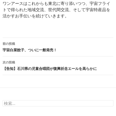
ワンアースはこれからも東北に寄り添いつつ、宇宙フライ
トで得られた地域交流、世代間交流、そして宇宙特産品を
活かすお手伝いを続けていきます。
投
前の投稿
稿
宇宙白菜餃子、ついに一般発売！
ナ
次の投稿
ビ
【告知】石川県の児童合唱団が復興祈念エールを高らかに
ゲ
ー
シ
検
ョ
索:
ン