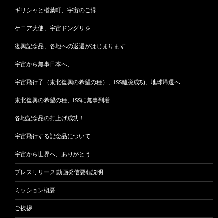
ギリシャと楢葉町、宇宙のご縁
ケニア大使、宇宙ドングリを
復興記念品、各地への返還がはじまります
宇宙から無事日本へ、
宇宙飛行子（東北復興の希望の種）、ISS離脱成功、地球帰還へ
東北復興の希望の種、ISSに無事到着
各地記念品の打上げ成功！
宇宙飛行する記念品について
宇宙から世界へ、ありがとう
プレスリリース 動画発信要領説明
ミッション概要
ご挨拶