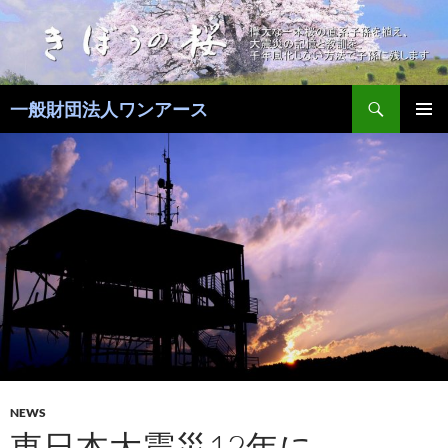
コ
ン
テ
ン
検
ツ
一般財団法人ワンアース
索
へ
メインメ
ス
ニュー
キ
ッ
プ
NEWS
東日本大震災12年に