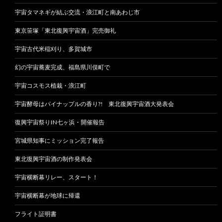
宇宙タマネギが結ぶ交流・浪江町と南あわじ市
東京笹塚「東北復興宇宙酒」完売御礼
宇宙古代米稲刈り、多賀城市
幻の宇宙蕎麦完成、福島県川俣町で
宇宙コスモス植栽・浪江町
宇宙酵母はパイナップルの香り?! 東北復興宇宙酒大発表会
復興宇宙祭りIN七ヶ浜・開催報告
宮城県知事にミッション完了報告
東北復興宇宙酒の制作発表会
宇宙横断幕リレー、スタート！
宇宙横断幕が地球に帰還
フライト証明書