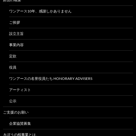
ワンアース10年、感謝しかありません
ご挨拶
設立主旨
事業内容
定款
役員
ワンアースの名誉役員たち HONORARY ADVISERS
アーティスト
公示
ご支援のお願い
企業協賛募集
きぼうの桜事業とは、