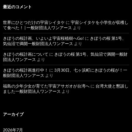
最近のコメント
世界にひとつだけの宇宙シイタケ
に
宇宙シイタケを小学生が収穫し
て食べた！ | 一般財団法人ワンアース
より
きぼうの桜計画、いよいよ宇宙桜植樹へGo!
に
きぼうの桜 第1号、
気仙沼で満開一般財団法人ワンアース
より
きぼうの桜計画について
に
きぼうの桜 第1号、気仙沼で満開一般財
団法人ワンアース
より
きぼうの桜計画進行中！
に
3月30日、七ヶ浜町にきぼうの桜が！一
般財団法人ワンアース
より
福島の少年少女が育てた宇宙アサガオが台湾へ
に
台湾大使と懇談し
ました一般財団法人ワンアース
より
アーカイブ
2026年7月