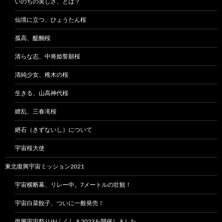
いのちの美しさ、とは？
仙境に立つ、ひょうたん桜
孤高、醍醐桜
清らな志、中将姫誓願桜
清純少女、稚木の桜
生きる、山高神代桜
繚乱、三春滝桜
紲石（きずないし）について
宇宙桜大使
東北復興宇宙ミッション2021
宇宙横断幕、リレー中。7メートルの壮観！
宇宙白菜餃子、ついに一般発売！
復興宇宙祭りINふくしま2023を開催しました