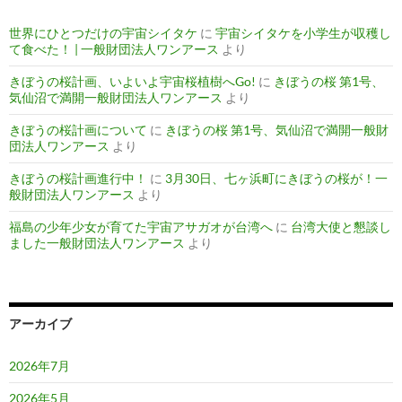
世界にひとつだけの宇宙シイタケ
に
宇宙シイタケを小学生が収穫し
て食べた！ | 一般財団法人ワンアース
より
きぼうの桜計画、いよいよ宇宙桜植樹へGo!
に
きぼうの桜 第1号、
気仙沼で満開一般財団法人ワンアース
より
きぼうの桜計画について
に
きぼうの桜 第1号、気仙沼で満開一般財
団法人ワンアース
より
きぼうの桜計画進行中！
に
3月30日、七ヶ浜町にきぼうの桜が！一
般財団法人ワンアース
より
福島の少年少女が育てた宇宙アサガオが台湾へ
に
台湾大使と懇談し
ました一般財団法人ワンアース
より
アーカイブ
2026年7月
2026年5月