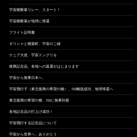
宇宙横断幕リレー、スタート！
宇宙横断幕が地球に帰還
フライト証明書
ギリシャと楢葉町、宇宙のご縁
ケニア大使、宇宙ドングリを
復興記念品、各地への返還がはじまります
宇宙から無事日本へ、
宇宙飛行子（東北復興の希望の種）、ISS離脱成功、地球帰還へ
東北復興の希望の種、ISSに無事到着
各地記念品の打上げ成功！
宇宙飛行する記念品について
宇宙から世界へ、ありがとう