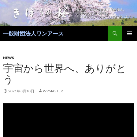
コ
ン
テ
ン
検
ツ
一般財団法人ワンアース
索
へ
メインメ
ス
ニュー
キ
NEWS
ッ
宇宙から世界へ、ありがと
プ
う
2021年3月10日
WPMASTER