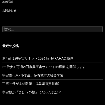
地球讃歌
お問合わせ
検
索:
最近の投稿
第4回 復興宇宙サミット2026 in NARAHAご案内
(一般参加可)第4回復興宇宙サミットIN楢葉 を開催します
宇宙古代米×小学生、多賀城市の社会学習
宇宙牡丹が本格開花 福島県須賀川市)
宇宙桜が「きぼうの桜」になった訳は？