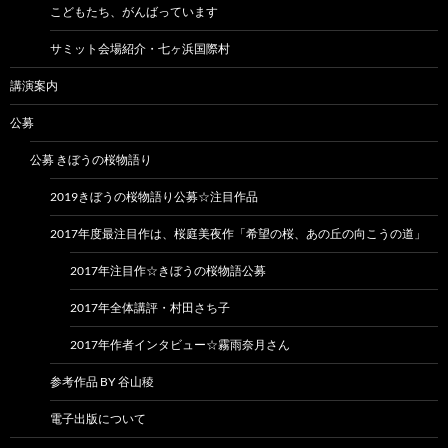
こどもたち、がんばっています
サミット会場紹介・七ヶ浜国際村
講演案内
公募
公募 きぼうの桜物語り
2019きぼうの桜物語り公募☆注目作品
2017年度最注目作は、桜庭美夜作「希望の桜、あの丘の向こうの道」
2017年注目作☆きぼうの桜物語公募
2017年全体講評・村田さち子
2017年作者インタビュー☆霧雨奈月さん
参考作品 BY 谷山稜
電子出版について