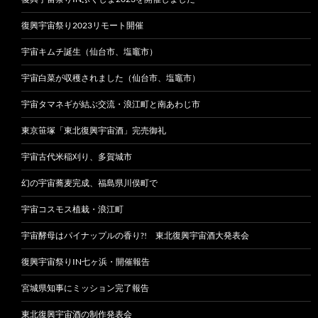
復興宇宙祭り2023リモート開催
宇宙キムチ誕生（仙台市、塩竈市）
宇宙白菜が収穫されました（仙台市、塩竈市）
宇宙タマネギが結ぶ交流・浪江町と南あわじ市
東京笹塚「東北復興宇宙酒」完売御礼
宇宙古代米稲刈り、多賀城市
幻の宇宙蕎麦完成、福島県川俣町で
宇宙コスモス植栽・浪江町
宇宙酵母はパイナップルの香り?! 東北復興宇宙酒大発表会
復興宇宙祭りIN七ヶ浜・開催報告
宮城県知事にミッション完了報告
東北復興宇宙酒の制作発表会