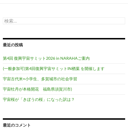
ー
シ
検
ョ
索:
ン
最近の投稿
第4回 復興宇宙サミット2026 in NARAHAご案内
(一般参加可)第4回復興宇宙サミットIN楢葉 を開催します
宇宙古代米×小学生、多賀城市の社会学習
宇宙牡丹が本格開花 福島県須賀川市)
宇宙桜が「きぼうの桜」になった訳は？
最近のコメント