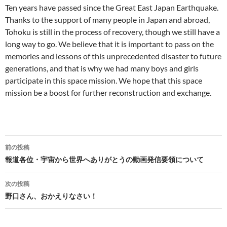
Ten years have passed since the Great East Japan Earthquake.
Thanks to the support of many people in Japan and abroad,
Tohoku is still in the process of recovery, though we still have a
long way to go. We believe that it is important to pass on the
memories and lessons of this unprecedented disaster to future
generations, and that is why we had many boys and girls
participate in this space mission. We hope that this space
mission be a boost for further reconstruction and exchange.
投
前の投稿
稿
報道各位・宇宙から世界へありがとうの動画発信要領について
ナ
次の投稿
ビ
野口さん、おかえりなさい！
ゲ