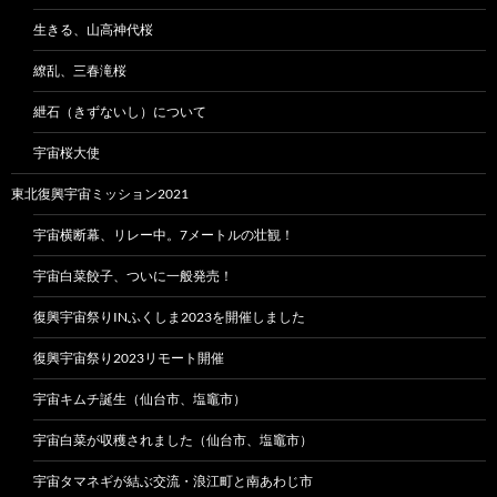
生きる、山高神代桜
繚乱、三春滝桜
紲石（きずないし）について
宇宙桜大使
東北復興宇宙ミッション2021
宇宙横断幕、リレー中。7メートルの壮観！
宇宙白菜餃子、ついに一般発売！
復興宇宙祭りINふくしま2023を開催しました
復興宇宙祭り2023リモート開催
宇宙キムチ誕生（仙台市、塩竈市）
宇宙白菜が収穫されました（仙台市、塩竈市）
宇宙タマネギが結ぶ交流・浪江町と南あわじ市