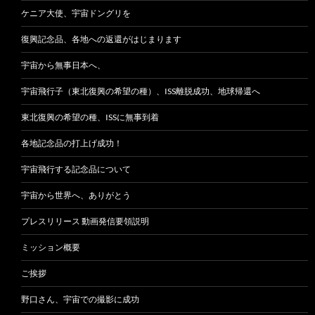
ケニア大使、宇宙ドングリを
復興記念品、各地への返還がはじまります
宇宙から無事日本へ、
宇宙飛行子（東北復興の希望の種）、ISS離脱成功、地球帰還へ
東北復興の希望の種、ISSに無事到着
各地記念品の打上げ成功！
宇宙飛行する記念品について
宇宙から世界へ、ありがとう
プレスリリース 動画発信要領説明
ミッション概要
ご挨拶
野口さん、宇宙での撮影に成功