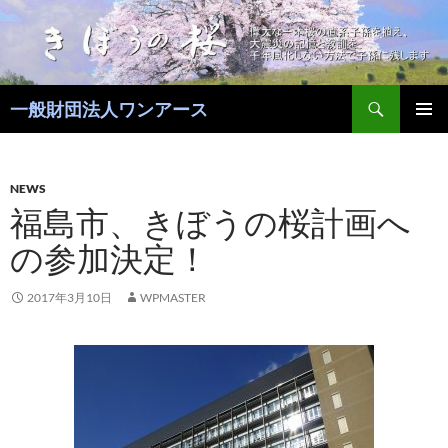
コ
ン
テ
ン
検
ツ
一般財団法人ワンアース
索
へ
メインメ
ス
ニュー
キ
NEWS
ッ
福島市、きぼうの桜計画へ
プ
の参加決定！
2017年3月10日
WPMASTER