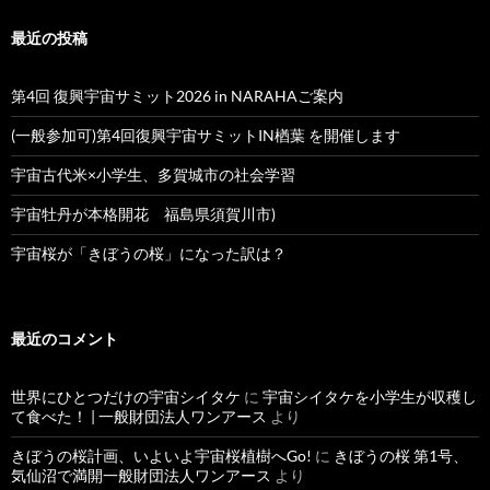
最近の投稿
第4回 復興宇宙サミット2026 in NARAHAご案内
(一般参加可)第4回復興宇宙サミットIN楢葉 を開催します
宇宙古代米×小学生、多賀城市の社会学習
宇宙牡丹が本格開花 福島県須賀川市)
宇宙桜が「きぼうの桜」になった訳は？
最近のコメント
世界にひとつだけの宇宙シイタケ
に
宇宙シイタケを小学生が収穫し
て食べた！ | 一般財団法人ワンアース
より
きぼうの桜計画、いよいよ宇宙桜植樹へGo!
に
きぼうの桜 第1号、
気仙沼で満開一般財団法人ワンアース
より