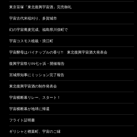
東京笹塚「東北復興宇宙酒」完売御礼
宇宙古代米稲刈り、多賀城市
幻の宇宙蕎麦完成、福島県川俣町で
宇宙コスモス植栽・浪江町
宇宙酵母はパイナップルの香り?! 東北復興宇宙酒大発表会
復興宇宙祭りIN七ヶ浜・開催報告
宮城県知事にミッション完了報告
東北復興宇宙酒の制作発表会
宇宙横断幕リレー、スタート！
宇宙横断幕が地球に帰還
フライト証明書
ギリシャと楢葉町、宇宙のご縁