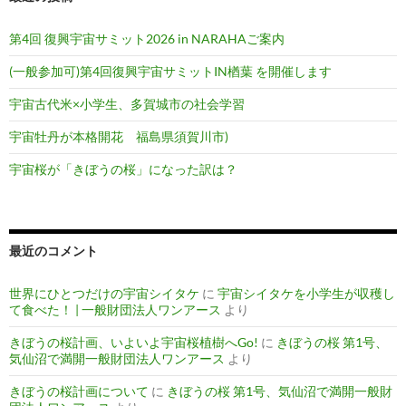
第4回 復興宇宙サミット2026 in NARAHAご案内
(一般参加可)第4回復興宇宙サミットIN楢葉 を開催します
宇宙古代米×小学生、多賀城市の社会学習
宇宙牡丹が本格開花 福島県須賀川市)
宇宙桜が「きぼうの桜」になった訳は？
最近のコメント
世界にひとつだけの宇宙シイタケ
に
宇宙シイタケを小学生が収穫し
て食べた！ | 一般財団法人ワンアース
より
きぼうの桜計画、いよいよ宇宙桜植樹へGo!
に
きぼうの桜 第1号、
気仙沼で満開一般財団法人ワンアース
より
きぼうの桜計画について
に
きぼうの桜 第1号、気仙沼で満開一般財