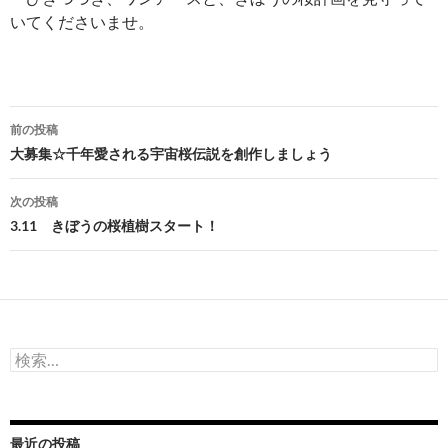
いてくださいませ。
投
前の投稿
稿
大募集☆千年愛される宇宙桜伝説を創作しましょう
ナ
次の投稿
ビ
3.11 きぼうの桜植樹スタート！
ゲ
ー
シ
検
ョ
索:
ン
最近の投稿