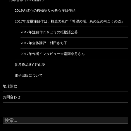
2019きぼうの桜物語り公募☆注目作品
2017年度最注目作は、桜庭美夜作「希望の桜、あの丘の向こうの道」
2017年注目作☆きぼうの桜物語公募
2017年全体講評・村田さち子
2017年作者インタビュー☆霧雨奈月さん
参考作品 BY 谷山稜
電子出版について
地球讃歌
お問合わせ
検
索: