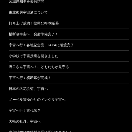
宮城県知事を表敬訪問
東北復興宇宙酒について
打ち上げ成功！復興10年横断幕
横断幕宇宙へ、発射準備完了！
宇宙へ行く各地記念品、JAXAに引渡完了
小学校で宇宙授業を開きました
野口さん宇宙へ！こどもたちが見守る
宇宙へ行く横断幕が完成！
日本の名花浜菊、宇宙へ
ノーベル賞ゆかりのドングリ宇宙へ
宇宙へ行く古代米？
大輪の牡丹、宇宙へ