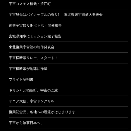
宇宙コスモス植栽・浪江町
宇宙酵母はパイナップルの香り?! 東北復興宇宙酒大発表会
復興宇宙祭りIN七ヶ浜・開催報告
宮城県知事にミッション完了報告
東北復興宇宙酒の制作発表会
宇宙横断幕リレー、スタート！
宇宙横断幕が地球に帰還
フライト証明書
ギリシャと楢葉町、宇宙のご縁
ケニア大使、宇宙ドングリを
復興記念品、各地への返還がはじまります
宇宙から無事日本へ、