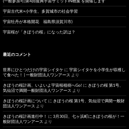
(一般参加可)第4回復興宇宙サミットIN楢葉 を開催します
宇宙古代米×小学生、多賀城市の社会学習
宇宙牡丹が本格開花 福島県須賀川市)
宇宙桜が「きぼうの桜」になった訳は？
最近のコメント
世界にひとつだけの宇宙シイタケ
に
宇宙シイタケを小学生が収穫し
て食べた！ | 一般財団法人ワンアース
より
きぼうの桜計画、いよいよ宇宙桜植樹へGo!
に
きぼうの桜 第1号、
気仙沼で満開一般財団法人ワンアース
より
きぼうの桜計画について
に
きぼうの桜 第1号、気仙沼で満開一般財
団法人ワンアース
より
きぼうの桜計画進行中！
に
3月30日、七ヶ浜町にきぼうの桜が！一
般財団法人ワンアース
より