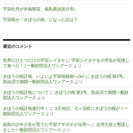
宇宙牡丹が本格開花 福島県須賀川市)
宇宙桜が「きぼうの桜」になった訳は？
最近のコメント
世界にひとつだけの宇宙シイタケ
に
宇宙シイタケを小学生が収穫し
て食べた！ | 一般財団法人ワンアース
より
きぼうの桜計画、いよいよ宇宙桜植樹へGo!
に
きぼうの桜 第1号、
気仙沼で満開一般財団法人ワンアース
より
きぼうの桜計画について
に
きぼうの桜 第1号、気仙沼で満開一般財
団法人ワンアース
より
きぼうの桜計画進行中！
に
3月30日、七ヶ浜町にきぼうの桜が！一
般財団法人ワンアース
より
福島の少年少女が育てた宇宙アサガオが台湾へ
に
台湾大使と懇談し
ました一般財団法人ワンアース
より