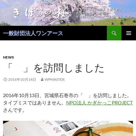
コ
ン
テ
ン
検
ツ
一般財団法人ワンアース
索
へ
メインメ
ス
ニュー
キ
NEWS
ッ
「 」を訪問しました
プ
2016年10月14日
WPMASTER
2016年10月13日、宮城県石巻市の「 」を訪問しました。
タイプミスではありません。
NPO法人 かぎかっこPROJECT
さんです。