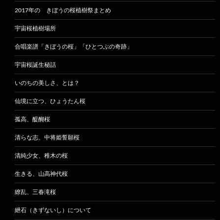
2017年の きぼうの桜植樹祭まとめ
宇宙桜植樹場所
合唱楽譜「きぼうの桜」「ひとつぶの奇跡」
宇宙桜誕生秘話
いのちの美しさ、とは？
仙境に立つ、ひょうたん桜
孤高、醍醐桜
清らな志、中将姫誓願桜
清純少女、稚木の桜
生きる、山高神代桜
繚乱、三春滝桜
紲石（きずないし）について