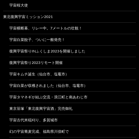
宇宙桜大使
東北復興宇宙ミッション2021
宇宙横断幕、リレー中。7メートルの壮観！
宇宙白菜餃子、ついに一般発売！
復興宇宙祭りINふくしま2023を開催しました
復興宇宙祭り2023リモート開催
宇宙キムチ誕生（仙台市、塩竈市）
宇宙白菜が収穫されました（仙台市、塩竈市）
宇宙タマネギが結ぶ交流・浪江町と南あわじ市
東京笹塚「東北復興宇宙酒」完売御礼
宇宙古代米稲刈り、多賀城市
幻の宇宙蕎麦完成、福島県川俣町で