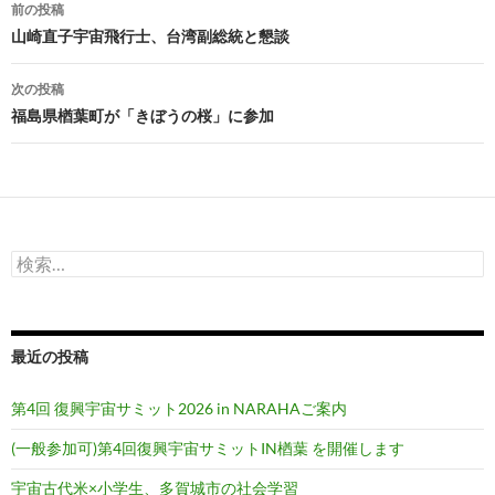
投
前の投稿
稿
山崎直子宇宙飛行士、台湾副総統と懇談
ナ
次の投稿
ビ
福島県楢葉町が「きぼうの桜」に参加
ゲ
ー
シ
検
ョ
索:
ン
最近の投稿
第4回 復興宇宙サミット2026 in NARAHAご案内
(一般参加可)第4回復興宇宙サミットIN楢葉 を開催します
宇宙古代米×小学生、多賀城市の社会学習