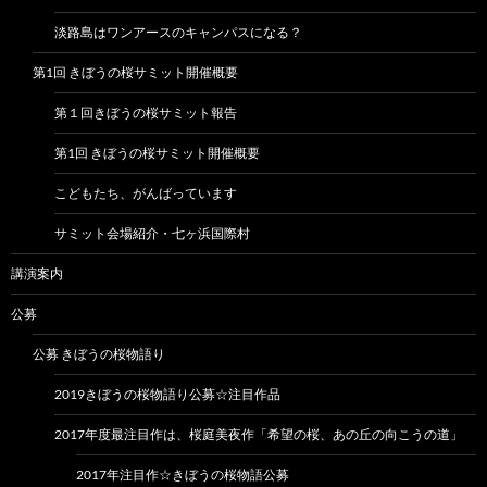
淡路島はワンアースのキャンパスになる？
第1回 きぼうの桜サミット開催概要
第１回きぼうの桜サミット報告
第1回 きぼうの桜サミット開催概要
こどもたち、がんばっています
サミット会場紹介・七ヶ浜国際村
講演案内
公募
公募 きぼうの桜物語り
2019きぼうの桜物語り公募☆注目作品
2017年度最注目作は、桜庭美夜作「希望の桜、あの丘の向こうの道」
2017年注目作☆きぼうの桜物語公募