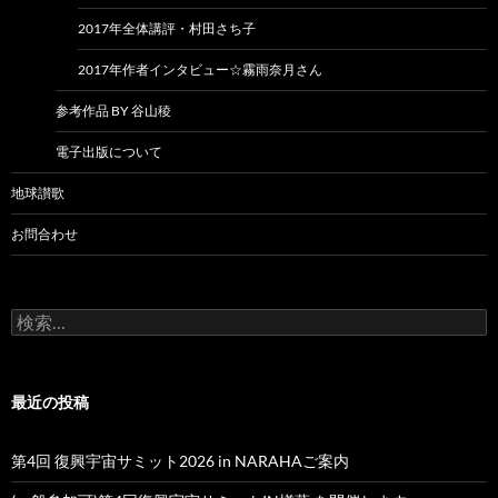
2017年全体講評・村田さち子
2017年作者インタビュー☆霧雨奈月さん
参考作品 BY 谷山稜
電子出版について
地球讃歌
お問合わせ
検
索:
最近の投稿
第4回 復興宇宙サミット2026 in NARAHAご案内