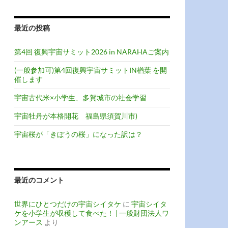
最近の投稿
第4回 復興宇宙サミット2026 in NARAHAご案内
(一般参加可)第4回復興宇宙サミットIN楢葉 を開
催します
宇宙古代米×小学生、多賀城市の社会学習
宇宙牡丹が本格開花 福島県須賀川市)
宇宙桜が「きぼうの桜」になった訳は？
最近のコメント
世界にひとつだけの宇宙シイタケ
に
宇宙シイタ
ケを小学生が収穫して食べた！ | 一般財団法人ワ
ンアース
より