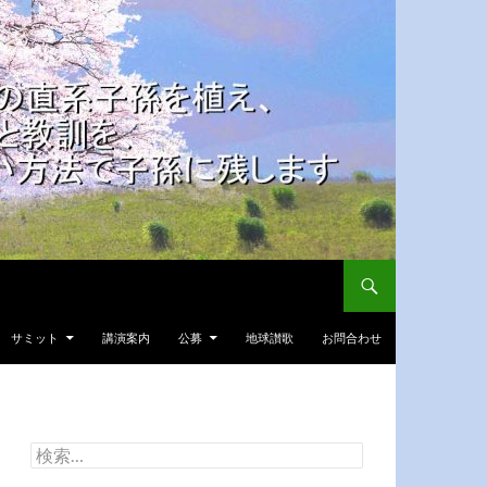
サミット
講演案内
公募
地球讃歌
お問合わせ
検
索: