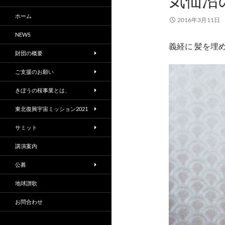
気仙沼
ホーム
2016年3月11日
NEWS
義経に 髪を埋め
財団の概要
ご支援のお願い
きぼうの桜事業とは、
東北復興宇宙ミッション2021
サミット
講演案内
公募
地球讃歌
お問合わせ