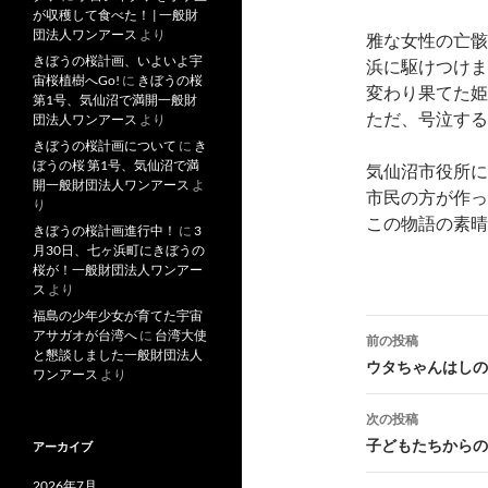
が収穫して食べた！ | 一般財
団法人ワンアース
より
雅な女性の亡骸
きぼうの桜計画、いよいよ宇
浜に駆けつけま
宙桜植樹へGo!
に
きぼうの桜
変わり果てた姫
第1号、気仙沼で満開一般財
ただ、号泣する
団法人ワンアース
より
きぼうの桜計画について
に
き
ぼうの桜 第1号、気仙沼で満
気仙沼市役所に
開一般財団法人ワンアース
よ
市民の方が作っ
り
この物語の素晴
きぼうの桜計画進行中！
に
3
月30日、七ヶ浜町にきぼうの
桜が！一般財団法人ワンアー
ス
より
福島の少年少女が育てた宇宙
投
アサガオが台湾へ
に
台湾大使
前の投稿
と懇談しました一般財団法人
稿
ウタちゃんはしの
ワンアース
より
ナ
次の投稿
ビ
子どもたちからの
アーカイブ
ゲ
2026年7月