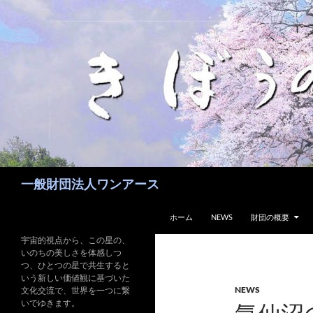
コ
ン
テ
ン
ツ
へ
ス
キ
ッ
プ
検
一般財団法人ワンアース
索
ホーム
NEWS
財団の概要
宇宙的視点から、この星の、
いのちの美しさを体感しつ
つ、ひとつの星で共生すると
いう新しい価値観に基づいた
NEWS
文化交流で、世界を一つに繋
いでゆきます。