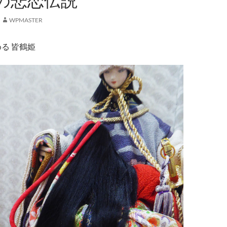
の悲恋伝説
WPMASTER
る 皆鶴姫