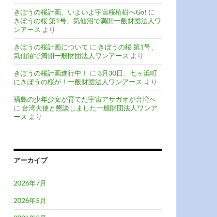
きぼうの桜計画、いよいよ宇宙桜植樹へGo!
に
きぼうの桜 第1号、気仙沼で満開一般財団法人ワ
ンアース
より
きぼうの桜計画について
に
きぼうの桜 第1号、
気仙沼で満開一般財団法人ワンアース
より
きぼうの桜計画進行中！
に
3月30日、七ヶ浜町
にきぼうの桜が！一般財団法人ワンアース
より
福島の少年少女が育てた宇宙アサガオが台湾へ
に
台湾大使と懇談しました一般財団法人ワンア
ース
より
アーカイブ
2026年7月
2026年5月