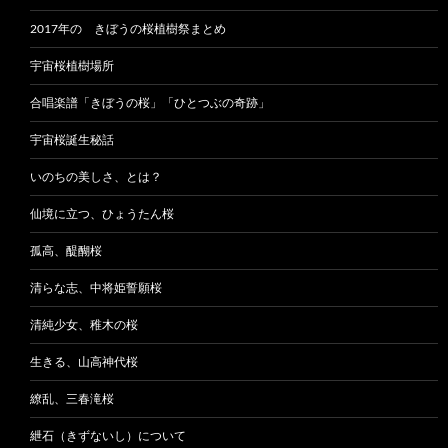
2017年の きぼうの桜植樹祭まとめ
宇宙桜植樹場所
合唱楽譜「きぼうの桜」「ひとつぶの奇跡」
宇宙桜誕生秘話
いのちの美しさ、とは？
仙境に立つ、ひょうたん桜
孤高、醍醐桜
清らな志、中将姫誓願桜
清純少女、稚木の桜
生きる、山高神代桜
繚乱、三春滝桜
紲石（きずないし）について