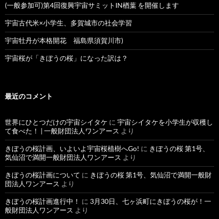
(一般参加可)第4回復興宇宙サミットIN楢葉 を開催します
宇宙古代米×小学生、多賀城市の社会学習
宇宙牡丹が本格開花 福島県須賀川市)
宇宙桜が「きぼうの桜」になった訳は？
最近のコメント
世界にひとつだけの宇宙シイタケ
に
宇宙シイタケを小学生が収穫し
て食べた！ | 一般財団法人ワンアース
より
きぼうの桜計画、いよいよ宇宙桜植樹へGo!
に
きぼうの桜 第1号、
気仙沼で満開一般財団法人ワンアース
より
きぼうの桜計画について
に
きぼうの桜 第1号、気仙沼で満開一般財
団法人ワンアース
より
きぼうの桜計画進行中！
に
3月30日、七ヶ浜町にきぼうの桜が！一
般財団法人ワンアース
より