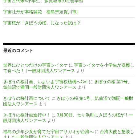
宇宙古代米×小学生、多賀城市の社会学習
宇宙牡丹が本格開花 福島県須賀川市)
宇宙桜が「きぼうの桜」になった訳は？
最近のコメント
世界にひとつだけの宇宙シイタケ
に
宇宙シイタケを小学生が収穫し
て食べた！ | 一般財団法人ワンアース
より
きぼうの桜計画、いよいよ宇宙桜植樹へGo!
に
きぼうの桜 第1号、
気仙沼で満開一般財団法人ワンアース
より
きぼうの桜計画について
に
きぼうの桜 第1号、気仙沼で満開一般財
団法人ワンアース
より
きぼうの桜計画進行中！
に
3月30日、七ヶ浜町にきぼうの桜が！一
般財団法人ワンアース
より
福島の少年少女が育てた宇宙アサガオが台湾へ
に
台湾大使と懇談し
ました一般財団法人ワンアース
より