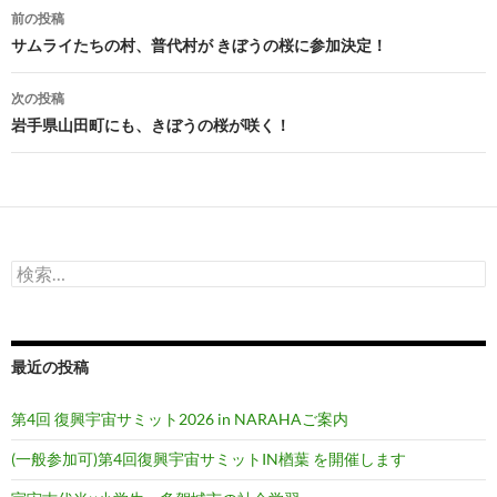
投
前の投稿
稿
サムライたちの村、普代村が きぼうの桜に参加決定！
ナ
次の投稿
ビ
岩手県山田町にも、きぼうの桜が咲く！
ゲ
ー
シ
検
ョ
索:
ン
最近の投稿
第4回 復興宇宙サミット2026 in NARAHAご案内
(一般参加可)第4回復興宇宙サミットIN楢葉 を開催します