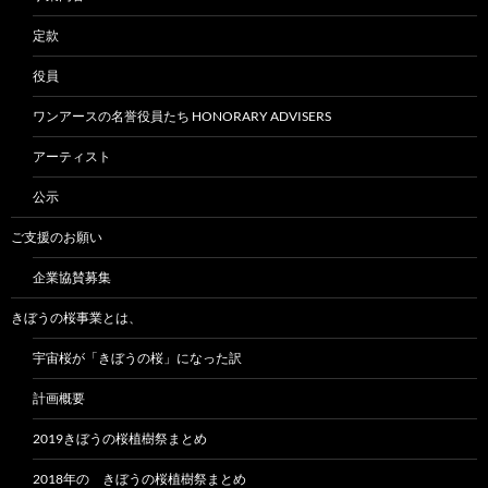
定款
役員
ワンアースの名誉役員たち HONORARY ADVISERS
アーティスト
公示
ご支援のお願い
企業協賛募集
きぼうの桜事業とは、
宇宙桜が「きぼうの桜」になった訳
計画概要
2019きぼうの桜植樹祭まとめ
2018年の きぼうの桜植樹祭まとめ