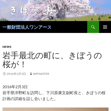
コ
ン
テ
ン
検
ツ
一般財団法人ワンアース
索
へ
メインメ
ス
ニュー
キ
NEWS
ッ
岩手最北の町に、きぼうの
プ
桜が！
2016年2月3日
WPMASTER
2016年2月3日
岩手県洋野町を訪問し、下川原康文副町長と、きぼうの桜
計画の詳細を話し合いました。