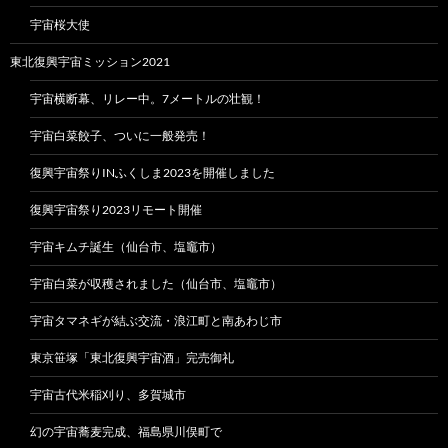
宇宙桜大使
東北復興宇宙ミッション2021
宇宙横断幕、リレー中。7メートルの壮観！
宇宙白菜餃子、ついに一般発売！
復興宇宙祭りINふくしま2023を開催しました
復興宇宙祭り2023リモート開催
宇宙キムチ誕生（仙台市、塩竈市）
宇宙白菜が収穫されました（仙台市、塩竈市）
宇宙タマネギが結ぶ交流・浪江町と南あわじ市
東京笹塚「東北復興宇宙酒」完売御礼
宇宙古代米稲刈り、多賀城市
幻の宇宙蕎麦完成、福島県川俣町で