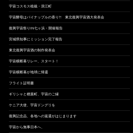
宇宙コスモス植栽・浪江町
宇宙酵母はパイナップルの香り?! 東北復興宇宙酒大発表会
復興宇宙祭りIN七ヶ浜・開催報告
宮城県知事にミッション完了報告
東北復興宇宙酒の制作発表会
宇宙横断幕リレー、スタート！
宇宙横断幕が地球に帰還
フライト証明書
ギリシャと楢葉町、宇宙のご縁
ケニア大使、宇宙ドングリを
復興記念品、各地への返還がはじまります
宇宙から無事日本へ、