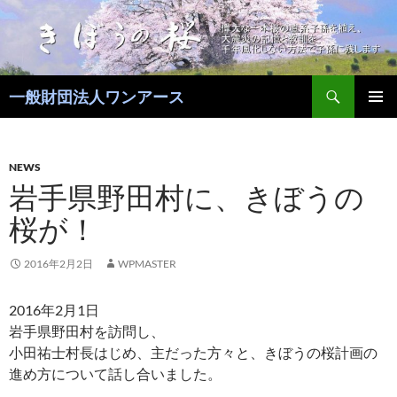
コ
ン
テ
ン
検
ツ
一般財団法人ワンアース
索
へ
メインメ
ス
ニュー
キ
NEWS
ッ
岩手県野田村に、きぼうの
プ
桜が！
2016年2月2日
WPMASTER
2016年2月1日
岩手県野田村を訪問し、
小田祐士村長はじめ、主だった方々と、きぼうの桜計画の
進め方について話し合いました。