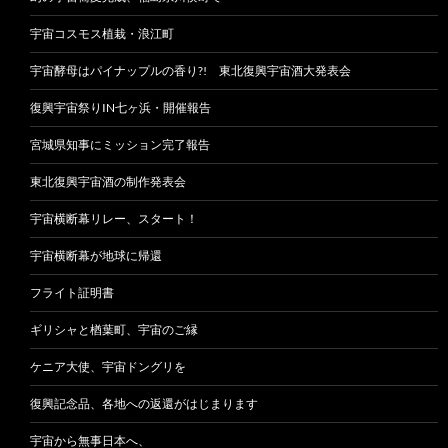
宇宙コスモス植栽・浪江町
宇宙酵母はパイナップルの香り?! 東北復興宇宙酒大発表会
復興宇宙祭りIN七ヶ浜・開催報告
宮城県知事にミッション完了報告
東北復興宇宙酒の制作発表会
宇宙横断幕リレー、スタート！
宇宙横断幕が地球に帰還
フライト証明書
ギリシャと楢葉町、宇宙のご縁
ケニア大使、宇宙ドングリを
復興記念品、各地への返還がはじまります
宇宙から無事日本へ、