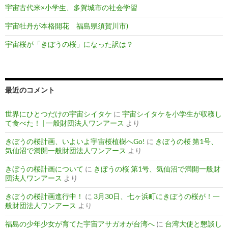
宇宙古代米×小学生、多賀城市の社会学習
宇宙牡丹が本格開花 福島県須賀川市)
宇宙桜が「きぼうの桜」になった訳は？
最近のコメント
世界にひとつだけの宇宙シイタケ
に
宇宙シイタケを小学生が収穫し
て食べた！ | 一般財団法人ワンアース
より
きぼうの桜計画、いよいよ宇宙桜植樹へGo!
に
きぼうの桜 第1号、
気仙沼で満開一般財団法人ワンアース
より
きぼうの桜計画について
に
きぼうの桜 第1号、気仙沼で満開一般財
団法人ワンアース
より
きぼうの桜計画進行中！
に
3月30日、七ヶ浜町にきぼうの桜が！一
般財団法人ワンアース
より
福島の少年少女が育てた宇宙アサガオが台湾へ
に
台湾大使と懇談し