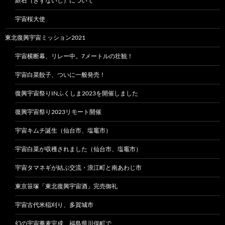
紲石（きずないし）について
宇宙桜大使
東北復興宇宙ミッション2021
宇宙横断幕、リレー中。7メートルの壮観！
宇宙白菜餃子、ついに一般発売！
復興宇宙祭りINふくしま2023を開催しました
復興宇宙祭り2023リモート開催
宇宙キムチ誕生（仙台市、塩竈市）
宇宙白菜が収穫されました（仙台市、塩竈市）
宇宙タマネギが結ぶ交流・浪江町と南あわじ市
東京笹塚「東北復興宇宙酒」完売御礼
宇宙古代米稲刈り、多賀城市
幻の宇宙蕎麦完成、福島県川俣町で