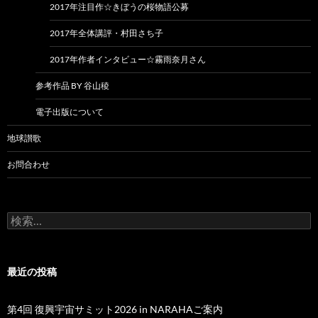
2017年注目作☆きぼうの桜物語公募
2017年全体講評・村田さち子
2017年作者インタビュー☆霧雨奈月さん
参考作品 BY 谷山稜
電子出版について
地球讃歌
お問合わせ
検
索:
最近の投稿
第4回 復興宇宙サミット2026 in NARAHAご案内