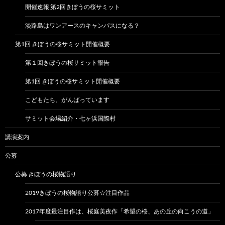
開催速報 第2回きぼうの桜サミット
淡路島はワンアースのキャンパスになる？
第1回 きぼうの桜サミット開催概要
第１回きぼうの桜サミット報告
第1回 きぼうの桜サミット開催概要
こどもたち、がんばっています
サミット会場紹介・七ヶ浜国際村
講演案内
公募
公募 きぼうの桜物語り
2019きぼうの桜物語り公募☆注目作品
2017年度最注目作は、桜庭美夜作「希望の桜、あの丘の向こうの道」