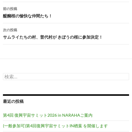
投
前の投稿
稿
醍醐桜の愉快な仲間たち！
ナ
次の投稿
ビ
サムライたちの村、普代村が きぼうの桜に参加決定！
ゲ
ー
シ
検
ョ
索:
ン
最近の投稿
第4回 復興宇宙サミット2026 in NARAHAご案内
(一般参加可)第4回復興宇宙サミットIN楢葉 を開催します