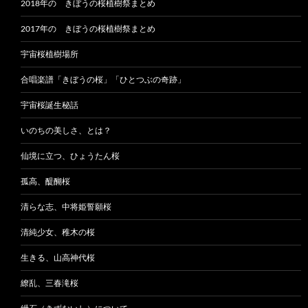
2018年の きぼうの桜植樹祭まとめ
2017年の きぼうの桜植樹祭まとめ
宇宙桜植樹場所
合唱楽譜「きぼうの桜」「ひとつぶの奇跡」
宇宙桜誕生秘話
いのちの美しさ、とは？
仙境に立つ、ひょうたん桜
孤高、醍醐桜
清らな志、中将姫誓願桜
清純少女、稚木の桜
生きる、山高神代桜
繚乱、三春滝桜