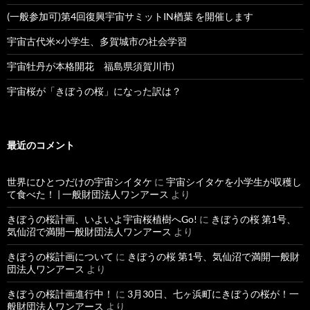
(一般参加可)第4回復興宇宙サミットIN楢葉 を開催します
宇宙古代米×小学生、多賀城市の社会学習
宇宙牡丹が本格開花 福島県須賀川市)
宇宙桜が「きぼうの桜」になった訳は？
最近のコメント
世界にひとつだけの宇宙シイタケ
に
宇宙シイタケを小学生が収穫し
て食べた！ | 一般財団法人ワンアース
より
きぼうの桜計画、いよいよ宇宙桜植樹へGo!
に
きぼうの桜 第1号、
気仙沼で満開一般財団法人ワンアース
より
きぼうの桜計画について
に
きぼうの桜 第1号、気仙沼で満開一般財
団法人ワンアース
より
きぼうの桜計画進行中！
に
3月30日、七ヶ浜町にきぼうの桜が！一
般財団法人ワンアース
より