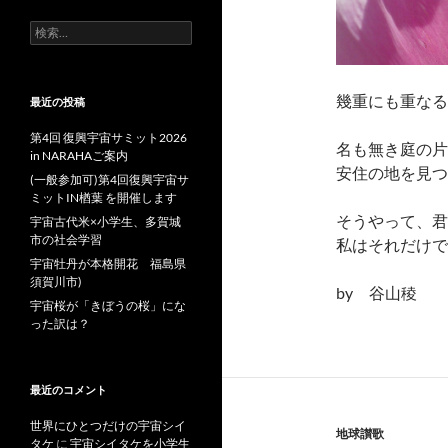
検
索:
幾重にも重なる
最近の投稿
第4回 復興宇宙サミット2026
名も無き庭の片
in NARAHAご案内
安住の地を見つ
(一般参加可)第4回復興宇宙サ
ミットIN楢葉 を開催します
そうやって、君
宇宙古代米×小学生、多賀城
市の社会学習
私はそれだけで
宇宙牡丹が本格開花 福島県
須賀川市)
by 谷山稜
宇宙桜が「きぼうの桜」にな
った訳は？
最近のコメント
世界にひとつだけの宇宙シイ
地球讃歌
タケ
に
宇宙シイタケを小学生