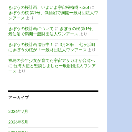
きぼうの桜計画、いよいよ宇宙桜植樹へGo!
に
きぼうの桜 第1号、気仙沼で満開一般財団法人ワ
ンアース
より
きぼうの桜計画について
に
きぼうの桜 第1号、
気仙沼で満開一般財団法人ワンアース
より
きぼうの桜計画進行中！
に
3月30日、七ヶ浜町
にきぼうの桜が！一般財団法人ワンアース
より
福島の少年少女が育てた宇宙アサガオが台湾へ
に
台湾大使と懇談しました一般財団法人ワンア
ース
より
アーカイブ
2026年7月
2026年5月