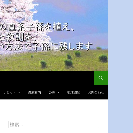
サミット
講演案内
公募
地球讃歌
お問合わせ
検
索: