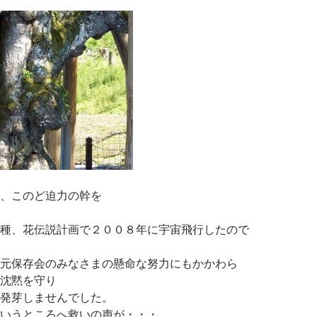
、このど迫力の幹を
種、花伝説計画で２００８年に宇宙飛行したので
元保存会のみなさまの懸命な努力にもかかわら
沈黙を守り
発芽しませんでした。
いうところへ救いの声が・・・