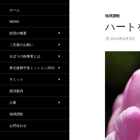
ホーム
地球讃歌
NEWS
ハート
財団の概要
2015年6月5日
ご支援のお願い
きぼうの桜事業とは、
東北復興宇宙ミッション2021
サミット
講演案内
公募
地球讃歌
お問合わせ