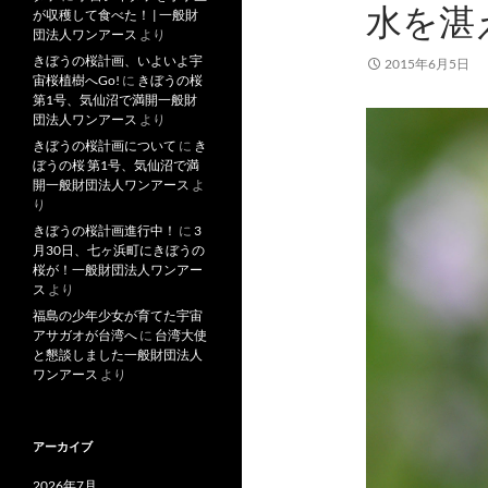
水を湛
が収穫して食べた！ | 一般財
団法人ワンアース
より
きぼうの桜計画、いよいよ宇
2015年6月5日
宙桜植樹へGo!
に
きぼうの桜
第1号、気仙沼で満開一般財
団法人ワンアース
より
きぼうの桜計画について
に
き
ぼうの桜 第1号、気仙沼で満
開一般財団法人ワンアース
よ
り
きぼうの桜計画進行中！
に
3
月30日、七ヶ浜町にきぼうの
桜が！一般財団法人ワンアー
ス
より
福島の少年少女が育てた宇宙
アサガオが台湾へ
に
台湾大使
と懇談しました一般財団法人
ワンアース
より
アーカイブ
2026年7月