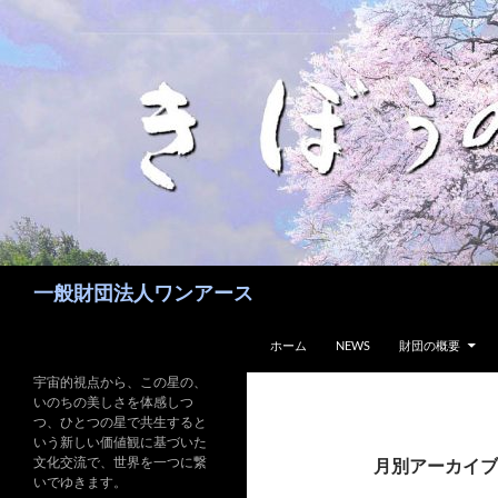
コ
ン
テ
ン
ツ
へ
ス
キ
ッ
プ
検
一般財団法人ワンアース
索
ホーム
NEWS
財団の概要
宇宙的視点から、この星の、
いのちの美しさを体感しつ
つ、ひとつの星で共生すると
いう新しい価値観に基づいた
文化交流で、世界を一つに繋
月別アーカイブ: 
いでゆきます。