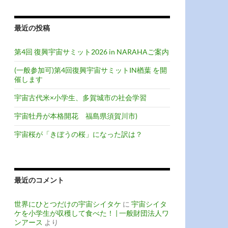
最近の投稿
第4回 復興宇宙サミット2026 in NARAHAご案内
(一般参加可)第4回復興宇宙サミットIN楢葉 を開
催します
宇宙古代米×小学生、多賀城市の社会学習
宇宙牡丹が本格開花 福島県須賀川市)
宇宙桜が「きぼうの桜」になった訳は？
最近のコメント
世界にひとつだけの宇宙シイタケ
に
宇宙シイタ
ケを小学生が収穫して食べた！ | 一般財団法人ワ
ンアース
より