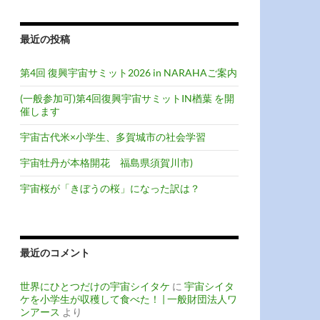
最近の投稿
第4回 復興宇宙サミット2026 in NARAHAご案内
(一般参加可)第4回復興宇宙サミットIN楢葉 を開
催します
宇宙古代米×小学生、多賀城市の社会学習
宇宙牡丹が本格開花 福島県須賀川市)
宇宙桜が「きぼうの桜」になった訳は？
最近のコメント
世界にひとつだけの宇宙シイタケ
に
宇宙シイタ
ケを小学生が収穫して食べた！ | 一般財団法人ワ
ンアース
より