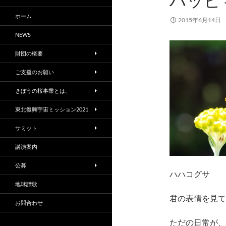
ハッピ
ホーム
2015年6月14日
NEWS
財団の概要
ご支援のお願い
きぼうの桜事業とは、
東北復興宇宙ミッション2021
サミット
講演案内
公募
ハハコグサ
地球讃歌
君の表情を見て
お問合わせ
ただの日常が、