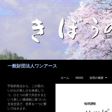
コ
ン
テ
ン
ツ
へ
ス
キ
ッ
プ
検
一般財団法人ワンアース
索
ホーム
NEWS
財団の概要
宇宙的視点から、この星の、
いのちの美しさを体感しつ
つ、ひとつの星で共生すると
いう新しい価値観に基づいた
地球讃歌
文化交流で、世界を一つに繋
いでゆきます。