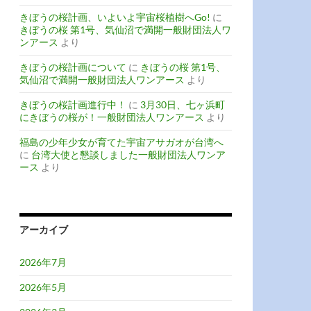
きぼうの桜計画、いよいよ宇宙桜植樹へGo!
に
きぼうの桜 第1号、気仙沼で満開一般財団法人ワ
ンアース
より
きぼうの桜計画について
に
きぼうの桜 第1号、
気仙沼で満開一般財団法人ワンアース
より
きぼうの桜計画進行中！
に
3月30日、七ヶ浜町
にきぼうの桜が！一般財団法人ワンアース
より
福島の少年少女が育てた宇宙アサガオが台湾へ
に
台湾大使と懇談しました一般財団法人ワンア
ース
より
アーカイブ
2026年7月
2026年5月