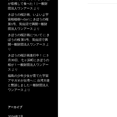
が収穫して食べた！ | 一般財
ゲ
団法人ワンアース
より
ー
きぼうの桜計画、いよいよ宇
宙桜植樹へGo!
に
きぼうの桜
シ
第1号、気仙沼で満開一般財
団法人ワンアース
より
ョ
きぼうの桜計画について
に
き
ぼうの桜 第1号、気仙沼で満
ン
開一般財団法人ワンアース
よ
り
きぼうの桜計画進行中！
に
3
月30日、七ヶ浜町にきぼうの
桜が！一般財団法人ワンアー
ス
より
福島の少年少女が育てた宇宙
アサガオが台湾へ
に
台湾大使
と懇談しました一般財団法人
ワンアース
より
アーカイブ
2026年7月