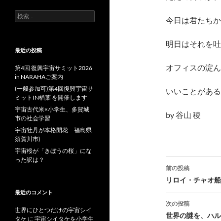
検
今日は君たちか
索:
明日はそれを吐
最近の投稿
オフィスの淀ん
第4回 復興宇宙サミット2026
in NARAHAご案内
(一般参加可)第4回復興宇宙サ
いいことがあ
ミットIN楢葉 を開催します
宇宙古代米×小学生、多賀城
by 谷山 稜
市の社会学習
宇宙牡丹が本格開花 福島県
須賀川市)
宇宙桜が「きぼうの桜」にな
った訳は？
投
前の投稿
稿
リロイ・チャオ船
最近のコメント
ナ
次の投稿
世界にひとつだけの宇宙シイ
ビ
世界の謎を、ハル
タケ
に
宇宙シイタケを小学生