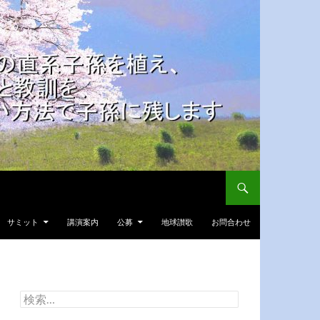
サミット
講演案内
公募
地球讃歌
お問合わせ
検
索: