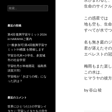
生命のサイクル
検
索:
この惑星では
地も空も、生命
最近の投稿
すべてが水でつ
第4回 復興宇宙サミット2026
in NARAHAご案内
名も無き庭のジ
(一般参加可)第4回復興宇宙サ
君が湛えたその
ミットIN楢葉 を開催します
エベレストの冠
宇宙古代米×小学生、多賀城
市の社会学習
梅雨もまた楽し
宇宙牡丹が本格開花 福島県
須賀川市)
この水は、
宇宙桜が「きぼうの桜」にな
ヒマラヤの彼方
った訳は？
by 谷山 稜
最近のコメント
世界にひとつだけの宇宙シイ
タケ
に
宇宙シイタケを小学生