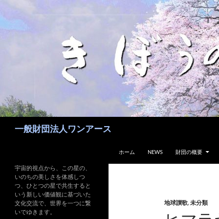
コ
ン
テ
ン
ツ
へ
ス
キ
ッ
プ
検
一般財団法人ワンアース
索
ホーム
NEWS
財団の概要
宇宙的視点から、この星の、
いのちの美しさを体感しつ
つ、ひとつの星で共生すると
いう新しい価値観に基づいた
地球讃歌
,
未分類
文化交流で、世界を一つに繋
いでゆきます。