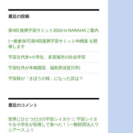
最近の投稿
第4回 復興宇宙サミット2026 in NARAHAご案内
(一般参加可)第4回復興宇宙サミットIN楢葉 を開
催します
宇宙古代米×小学生、多賀城市の社会学習
宇宙牡丹が本格開花 福島県須賀川市)
宇宙桜が「きぼうの桜」になった訳は？
最近のコメント
世界にひとつだけの宇宙シイタケ
に
宇宙シイタ
ケを小学生が収穫して食べた！ | 一般財団法人ワ
ンアース
より