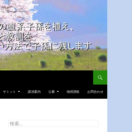
サミット
講演案内
公募
地球讃歌
お問合わせ
検
索: