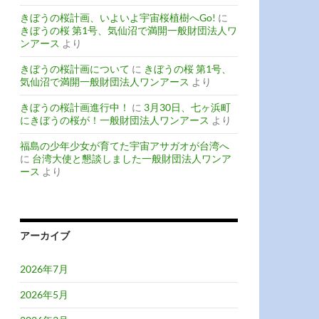
きぼうの桜計画、いよいよ宇宙桜植樹へGo!
に
きぼうの桜 第1号、気仙沼で満開一般財団法人ワ
ンアース
より
きぼうの桜計画について
に
きぼうの桜 第1号、
気仙沼で満開一般財団法人ワンアース
より
きぼうの桜計画進行中！
に
3月30日、七ヶ浜町
にきぼうの桜が！一般財団法人ワンアース
より
福島の少年少女が育てた宇宙アサガオが台湾へ
に
台湾大使と懇談しました一般財団法人ワンア
ース
より
アーカイブ
2026年7月
2026年5月