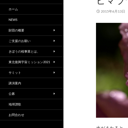
ヒマラ
ホーム
2015年6月13日
NEWS
財団の概要
ご支援のお願い
きぼうの桜事業とは、
東北復興宇宙ミッション2021
サミット
講演案内
公募
地球讃歌
お問合わせ
水がまわると、