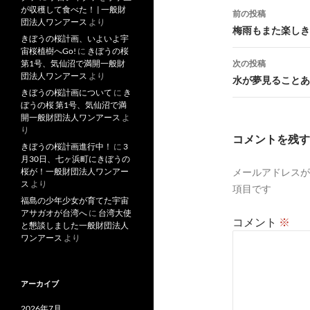
投
が収穫して食べた！ | 一般財
前の投稿
団法人ワンアース
より
稿
梅雨もまた楽しき
きぼうの桜計画、いよいよ宇
ナ
宙桜植樹へGo!
に
きぼうの桜
次の投稿
第1号、気仙沼で満開一般財
ビ
団法人ワンアース
より
水が夢見ることあ
きぼうの桜計画について
に
き
ゲ
ぼうの桜 第1号、気仙沼で満
開一般財団法人ワンアース
よ
ー
り
コメントを残す
きぼうの桜計画進行中！
に
3
シ
月30日、七ヶ浜町にきぼうの
メールアドレスが
桜が！一般財団法人ワンアー
ョ
ス
より
項目です
ン
福島の少年少女が育てた宇宙
アサガオが台湾へ
に
台湾大使
コメント
※
と懇談しました一般財団法人
ワンアース
より
アーカイブ
2026年7月