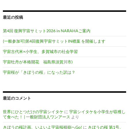
シ
ョ
最近の投稿
ン
第4回 復興宇宙サミット2026 in NARAHAご案内
(一般参加可)第4回復興宇宙サミットIN楢葉 を開催します
宇宙古代米×小学生、多賀城市の社会学習
宇宙牡丹が本格開花 福島県須賀川市)
宇宙桜が「きぼうの桜」になった訳は？
最近のコメント
世界にひとつだけの宇宙シイタケ
に
宇宙シイタケを小学生が収穫し
て食べた！ | 一般財団法人ワンアース
より
きぼうの桜計画、いよいよ宇宙桜植樹へGo!
に
きぼうの桜 第1号、