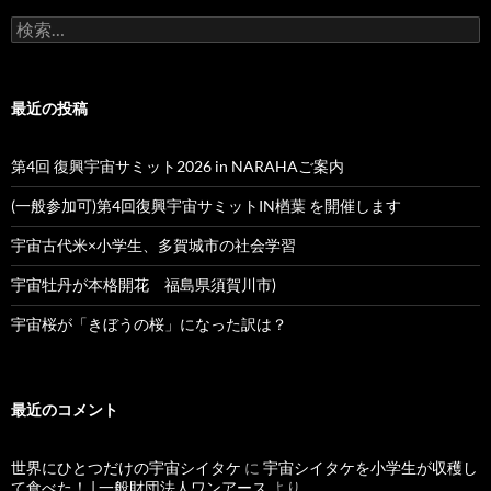
検
索:
最近の投稿
第4回 復興宇宙サミット2026 in NARAHAご案内
(一般参加可)第4回復興宇宙サミットIN楢葉 を開催します
宇宙古代米×小学生、多賀城市の社会学習
宇宙牡丹が本格開花 福島県須賀川市)
宇宙桜が「きぼうの桜」になった訳は？
最近のコメント
世界にひとつだけの宇宙シイタケ
に
宇宙シイタケを小学生が収穫し
て食べた！ | 一般財団法人ワンアース
より