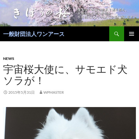
コ
ン
テ
ン
検
ツ
一般財団法人ワンアース
索
へ
メインメ
ス
ニュー
キ
NEWS
ッ
宇宙桜大使に、サモエド犬
プ
ソラが！
2015年5月31日
WPMASTER