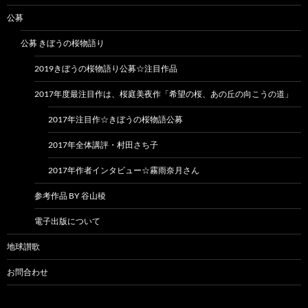
公募
公募 きぼうの桜物語り
2019きぼうの桜物語り公募☆注目作品
2017年度最注目作は、桜庭美夜作「希望の桜、あの丘の向こうの道」
2017年注目作☆きぼうの桜物語公募
2017年全体講評・村田さち子
2017年作者インタビュー☆霧雨奈月さん
参考作品 BY 谷山稜
電子出版について
地球讃歌
お問合わせ