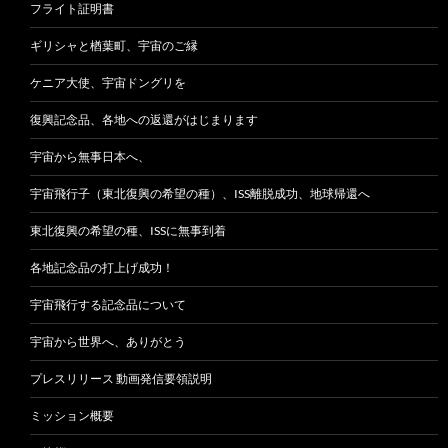
フライト証明書
ギリシャと楢葉町、宇宙のご縁
ケニア大使、宇宙ドングリを
復興記念品、各地への返還がはじまります
宇宙から無事日本へ、
宇宙飛行子（東北復興の希望の種）、ISS離脱成功、地球帰還へ
東北復興の希望の種、ISSに無事到着
各地記念品の打上げ成功！
宇宙飛行する記念品について
宇宙から世界へ、ありがとう
プレスリリース 動画発信要領説明
ミッション概要