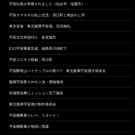
宇宙白菜が収穫されました（仙台市、塩竈市）
宇宙タマネギが結ぶ交流・浪江町と南あわじ市
東京笹塚「東北復興宇宙酒」完売御礼
宇宙古代米稲刈り、多賀城市
幻の宇宙蕎麦完成、福島県川俣町で
宇宙コスモス植栽・浪江町
宇宙酵母はパイナップルの香り?! 東北復興宇宙酒大発表会
復興宇宙祭りIN七ヶ浜・開催報告
宮城県知事にミッション完了報告
東北復興宇宙酒の制作発表会
宇宙横断幕リレー、スタート！
宇宙横断幕が地球に帰還