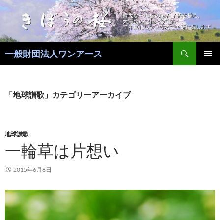
コ
ン
テ
ン
検
ツ
一般財団法人ワンアース
索
へ
メインメ
ス
ニュー
キ
「地球讃歌」カテゴリーアーカイブ
ッ
プ
地球讃歌
一輪草は片想い
2015年6月8日