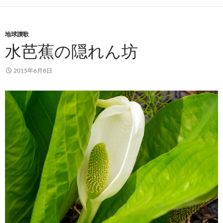
地球讃歌
水芭蕉の隠れん坊
2015年6月8日