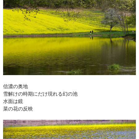
信濃の奥地
雪解けの時期にだけ現れる幻の池
水面は鏡
菜の花の反映