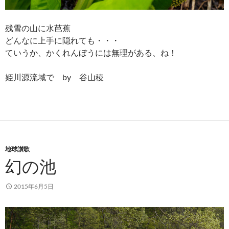
残雪の山に水芭蕉
どんなに上手に隠れても・・・
ていうか、かくれんぼうには無理がある、ね！
姫川源流域で by 谷山稜
地球讃歌
幻の池
2015年6月5日