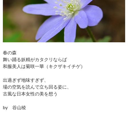
春の森
舞い踊る妖精がカタクリならば
和服美人は菊咲一華（キクザキイチゲ）
出過ぎず地味すぎず、
場の空気を読んで立ち回る姿に、
古風な日本女性の美を想う
by 谷山稜