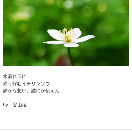
木漏れ日に
独り佇むイチリンソウ
静かな想い、誰にか伝えん
by 谷山稜