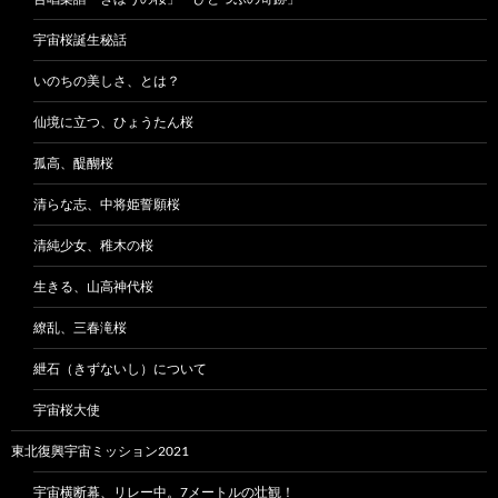
宇宙桜誕生秘話
いのちの美しさ、とは？
仙境に立つ、ひょうたん桜
孤高、醍醐桜
清らな志、中将姫誓願桜
清純少女、稚木の桜
生きる、山高神代桜
繚乱、三春滝桜
紲石（きずないし）について
宇宙桜大使
東北復興宇宙ミッション2021
宇宙横断幕、リレー中。7メートルの壮観！