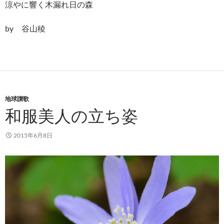
涼やに響く木漏れ日の森
by 谷山稜
地球讃歌
和服美人の立ち姿
2015年6月8日