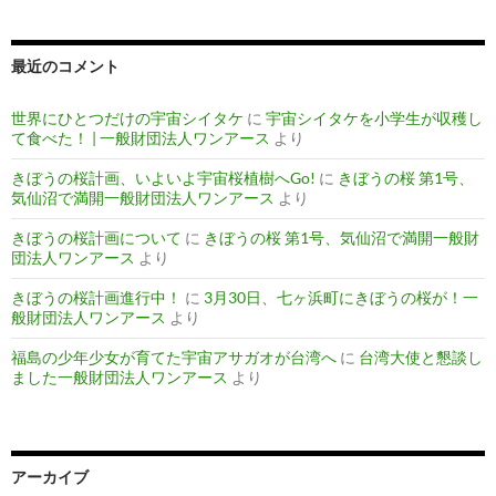
最近のコメント
世界にひとつだけの宇宙シイタケ
に
宇宙シイタケを小学生が収穫し
て食べた！ | 一般財団法人ワンアース
より
きぼうの桜計画、いよいよ宇宙桜植樹へGo!
に
きぼうの桜 第1号、
気仙沼で満開一般財団法人ワンアース
より
きぼうの桜計画について
に
きぼうの桜 第1号、気仙沼で満開一般財
団法人ワンアース
より
きぼうの桜計画進行中！
に
3月30日、七ヶ浜町にきぼうの桜が！一
般財団法人ワンアース
より
福島の少年少女が育てた宇宙アサガオが台湾へ
に
台湾大使と懇談し
ました一般財団法人ワンアース
より
アーカイブ