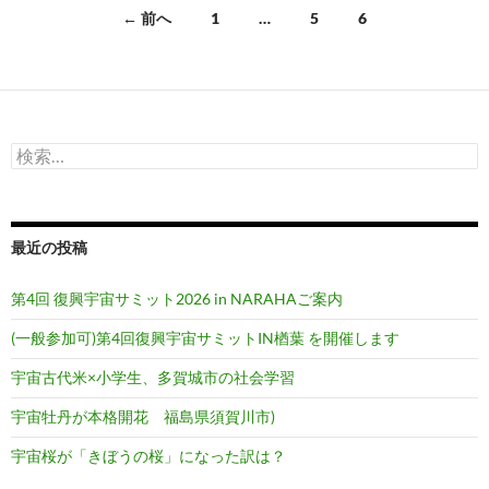
投
← 前へ
1
…
5
6
稿
ナ
ビ
検
ゲ
索:
ー
シ
最近の投稿
ョ
第4回 復興宇宙サミット2026 in NARAHAご案内
ン
(一般参加可)第4回復興宇宙サミットIN楢葉 を開催します
宇宙古代米×小学生、多賀城市の社会学習
宇宙牡丹が本格開花 福島県須賀川市)
宇宙桜が「きぼうの桜」になった訳は？