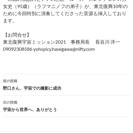
女史（95歳）（ラフマニノフの弟子）が、東北復興10年の
ために今回特別に演奏してくださった音源も挿入しており
ます。
【お問合せ】
東北復興宇宙ミッション2021 事務局長 長谷川 洋一
09092308586 yohspicy.hasegawa@nifty.com
投
前の投稿
稿
野口さん、宇宙での撮影に成功
ナ
次の投稿
ビ
宇宙から世界へ、ありがとう
ゲ
ー