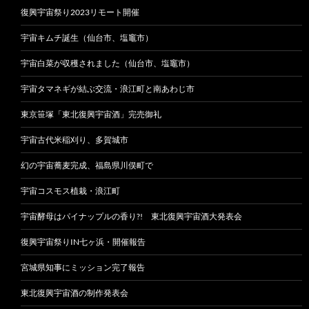
復興宇宙祭り2023リモート開催
宇宙キムチ誕生（仙台市、塩竈市）
宇宙白菜が収穫されました（仙台市、塩竈市）
宇宙タマネギが結ぶ交流・浪江町と南あわじ市
東京笹塚「東北復興宇宙酒」完売御礼
宇宙古代米稲刈り、多賀城市
幻の宇宙蕎麦完成、福島県川俣町で
宇宙コスモス植栽・浪江町
宇宙酵母はパイナップルの香り?! 東北復興宇宙酒大発表会
復興宇宙祭りIN七ヶ浜・開催報告
宮城県知事にミッション完了報告
東北復興宇宙酒の制作発表会