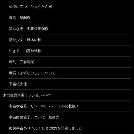
仙境に立つ、ひょうたん桜
孤高、醍醐桜
清らな志、中将姫誓願桜
清純少女、稚木の桜
生きる、山高神代桜
繚乱、三春滝桜
紲石（きずないし）について
宇宙桜大使
東北復興宇宙ミッション2021
宇宙横断幕、リレー中。7メートルの壮観！
宇宙白菜餃子、ついに一般発売！
復興宇宙祭りINふくしま2023を開催しました