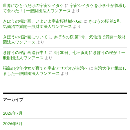
世界にひとつだけの宇宙シイタケ
に
宇宙シイタケを小学生が収穫し
て食べた！ | 一般財団法人ワンアース
より
きぼうの桜計画、いよいよ宇宙桜植樹へGo!
に
きぼうの桜 第1号、
気仙沼で満開一般財団法人ワンアース
より
きぼうの桜計画について
に
きぼうの桜 第1号、気仙沼で満開一般財
団法人ワンアース
より
きぼうの桜計画進行中！
に
3月30日、七ヶ浜町にきぼうの桜が！一
般財団法人ワンアース
より
福島の少年少女が育てた宇宙アサガオが台湾へ
に
台湾大使と懇談し
ました一般財団法人ワンアース
より
アーカイブ
2026年7月
2026年5月