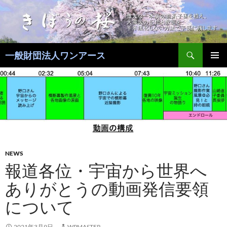
コ
ン
テ
ン
検
ツ
一般財団法人ワンアース
索
へ
メインメ
ス
ニュー
キ
ッ
プ
NEWS
報道各位・宇宙から世界へ
ありがとうの動画発信要領
について
2021年3月9日
WPMASTER