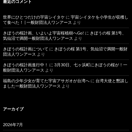
最近のコメント
世界にひとつだけの宇宙シイタケ
に
宇宙シイタケを小学生が収穫し
て食べた！ | 一般財団法人ワンアース
より
きぼうの桜計画、いよいよ宇宙桜植樹へGo!
に
きぼうの桜 第1号、
気仙沼で満開一般財団法人ワンアース
より
きぼうの桜計画について
に
きぼうの桜 第1号、気仙沼で満開一般財
団法人ワンアース
より
きぼうの桜計画進行中！
に
3月30日、七ヶ浜町にきぼうの桜が！一
般財団法人ワンアース
より
福島の少年少女が育てた宇宙アサガオが台湾へ
に
台湾大使と懇談し
ました一般財団法人ワンアース
より
アーカイブ
2026年7月