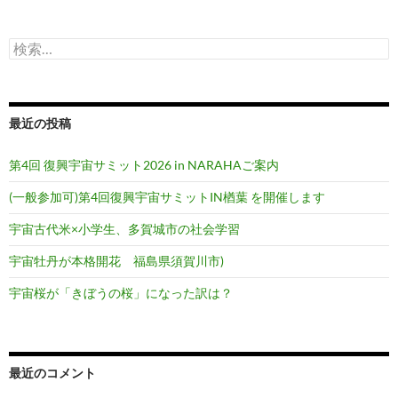
シ
検
ョ
索:
ン
最近の投稿
第4回 復興宇宙サミット2026 in NARAHAご案内
(一般参加可)第4回復興宇宙サミットIN楢葉 を開催します
宇宙古代米×小学生、多賀城市の社会学習
宇宙牡丹が本格開花 福島県須賀川市)
宇宙桜が「きぼうの桜」になった訳は？
最近のコメント