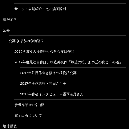
サミット会場紹介・七ヶ浜国際村
講演案内
公募
公募 きぼうの桜物語り
2019きぼうの桜物語り公募☆注目作品
2017年度最注目作は、桜庭美夜作「希望の桜、あの丘の向こうの道」
2017年注目作☆きぼうの桜物語公募
2017年全体講評・村田さち子
2017年作者インタビュー☆霧雨奈月さん
参考作品 BY 谷山稜
電子出版について
地球讃歌