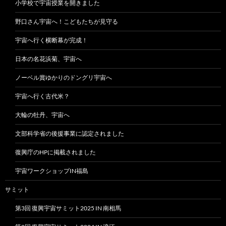
小学校で宇宙授業を開きました
野口さん宇宙へ！こどもたちが見守る
宇宙へ行く横断幕が完成！
日本の名花浜菊、宇宙へ
ノーベル賞ゆかりのドングリ宇宙へ
宇宙へ行く古代米？
大輪の牡丹、宇宙へ
文部科学省の後援事業に認定されました
復興庁のHPに掲載されました
宇宙ワークショップIN福島
サミット
第3回 復興宇宙サミット2025 IN 南相馬