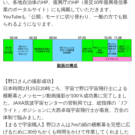
い。各地自治体のHP、復興庁のHP（発災10年復興発信事
業のポータルサイト）にも掲載していただきます。
YouTubeも「公開」モードに切り替わり、一般の方でも観
られるようになります。
【野口さんの撮影成功】
日本時間2月25日20時ごろ、宇宙で野口宇宙飛行士による
横断幕とメッセージ動画撮影が100％成功裏に完了しまし
た。JAXA筑波宇宙センターの管制局では、総指揮の「Jフ
ライト」ポジションに大西卓哉宇宙飛行士が着座。万全の
体制で臨みました。
【まるで宇宙職人】野口さんは7mの絹の横断幕を完璧に広
げるために30分ちかくも時間をかけて作業してくれました