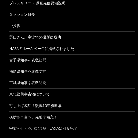
プレスリリース 動画発信要領説明
ミッション概要
ご挨拶
野口さん、宇宙での撮影に成功
NASAのホームページに掲載されました
岩手県知事を表敬訪問
福島県知事を表敬訪問
宮城県知事を表敬訪問
東北復興宇宙酒について
打ち上げ成功！復興10年横断幕
横断幕宇宙へ、発射準備完了！
宇宙へ行く各地記念品、JAXAに引渡完了