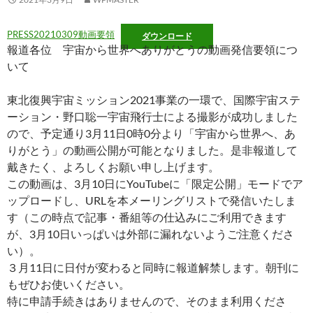
PRESS20210309動画要領
ダウンロード
報道各位 宇宙から世界へありがとうの動画発信要領につ
いて
東北復興宇宙ミッション2021事業の一環で、国際宇宙ステ
ーション・野口聡一宇宙飛行士による撮影が成功しました
ので、予定通り3月11日0時0分より「宇宙から世界へ、あ
りがとう」の動画公開が可能となりました。是非報道して
戴きたく、よろしくお願い申し上げます。
この動画は、3月10日にYouTubeに「限定公開」モードでア
ップロードし、URLを本メーリングリストで発信いたしま
す（この時点で記事・番組等の仕込みにご利用できます
が、3月10日いっぱいは外部に漏れないようご注意くださ
い）。
３月11日に日付が変わると同時に報道解禁します。朝刊に
もぜひお使いください。
特に申請手続きはありませんので、そのまま利用くださ