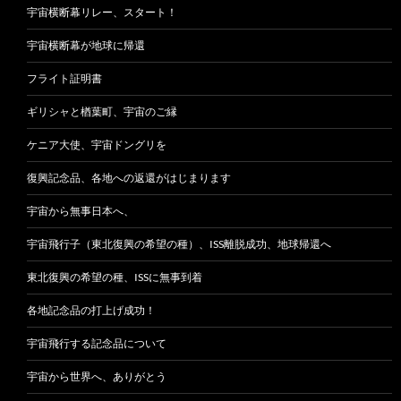
宇宙横断幕リレー、スタート！
宇宙横断幕が地球に帰還
フライト証明書
ギリシャと楢葉町、宇宙のご縁
ケニア大使、宇宙ドングリを
復興記念品、各地への返還がはじまります
宇宙から無事日本へ、
宇宙飛行子（東北復興の希望の種）、ISS離脱成功、地球帰還へ
東北復興の希望の種、ISSに無事到着
各地記念品の打上げ成功！
宇宙飛行する記念品について
宇宙から世界へ、ありがとう