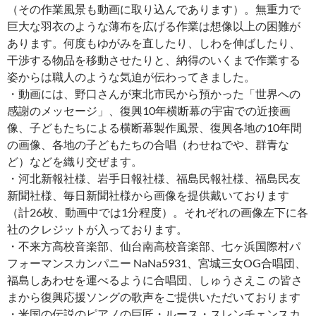
（その作業風景も動画に取り込んであります）。無重力で
巨大な羽衣のような薄布を広げる作業は想像以上の困難が
あります。何度もゆがみを直したり、しわを伸ばしたり、
干渉する物品を移動させたりと、納得のいくまで作業する
姿からは職人のような気迫が伝わってきました。
・動画には、野口さんが東北市民から預かった「世界への
感謝のメッセージ」、復興10年横断幕の宇宙での近接画
像、子どもたちによる横断幕製作風景、復興各地の10年間
の画像、各地の子どもたちの合唱（わせねでや、群青な
ど）などを織り交ぜます。
・河北新報社様、岩手日報社様、福島民報社様、福島民友
新聞社様、毎日新聞社様から画像を提供戴いております
（計26枚、動画中では1分程度）。それぞれの画像左下に各
社のクレジットが入っております。
・不来方高校音楽部、仙台南高校音楽部、七ヶ浜国際村パ
フォーマンスカンパニー NaNa5931、宮城三女OG合唱団、
福島しあわせを運べるように合唱団、しゅうさえこ の皆さ
まから復興応援ソングの歌声をご提供いただいております
・米国の伝説のピアノの巨匠・ルース・スレンチェンスカ