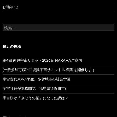
お問合わせ
検
索:
最近の投稿
第4回 復興宇宙サミット2026 in NARAHAご案内
(一般参加可)第4回復興宇宙サミットIN楢葉 を開催します
宇宙古代米×小学生、多賀城市の社会学習
宇宙牡丹が本格開花 福島県須賀川市)
宇宙桜が「きぼうの桜」になった訳は？