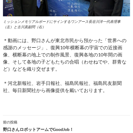
ミッションメモリアルボードにサインするワンアース長谷川洋一代表理事
（左）と古川真顧問（右）
＊動画には、野口さんが東北市民から預かった「世界への
感謝のメッセージ」、復興10年横断幕の宇宙での近接画
像、横断幕の地上での制作風景、復興各地の10年間の画
像、そして各地の子どもたちの合唱（わせねでや、群青な
ど）などを織り交ぜます。
＊河北新報社、岩手日報社、福島民報社、福島民友新聞
社、毎日新聞社から画像提供を戴いております。
投
前の投稿
稿
野口さんロボットアームでGoodJob！