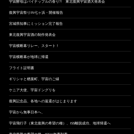
宇宙酵母はパイナップルの香り?! 東北復興宇宙酒大発表会
復興宇宙祭りIN七ヶ浜・開催報告
宮城県知事にミッション完了報告
東北復興宇宙酒の制作発表会
宇宙横断幕リレー、スタート！
宇宙横断幕が地球に帰還
フライト証明書
ギリシャと楢葉町、宇宙のご縁
ケニア大使、宇宙ドングリを
復興記念品、各地への返還がはじまります
宇宙から無事日本へ、
宇宙飛行子（東北復興の希望の種）、ISS離脱成功、地球帰還へ