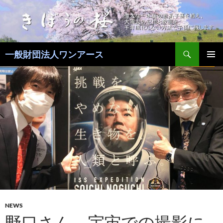
コ
ン
テ
ン
検
ツ
一般財団法人ワンアース
索
へ
メインメ
ス
ニュー
キ
ッ
プ
NEWS
野口さん、宇宙での撮影に