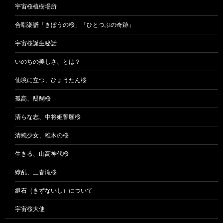
宇宙桜植樹場所
合唱楽譜「きぼうの桜」「ひとつぶの奇跡」
宇宙桜誕生秘話
いのちの美しさ、とは？
仙境に立つ、ひょうたん桜
孤高、醍醐桜
清らな志、中将姫誓願桜
清純少女、稚木の桜
生きる、山高神代桜
繚乱、三春滝桜
紲石（きずないし）について
宇宙桜大使