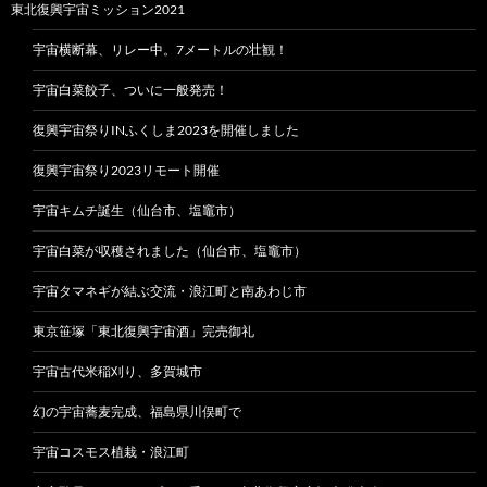
東北復興宇宙ミッション2021
宇宙横断幕、リレー中。7メートルの壮観！
宇宙白菜餃子、ついに一般発売！
復興宇宙祭りINふくしま2023を開催しました
復興宇宙祭り2023リモート開催
宇宙キムチ誕生（仙台市、塩竈市）
宇宙白菜が収穫されました（仙台市、塩竈市）
宇宙タマネギが結ぶ交流・浪江町と南あわじ市
東京笹塚「東北復興宇宙酒」完売御礼
宇宙古代米稲刈り、多賀城市
幻の宇宙蕎麦完成、福島県川俣町で
宇宙コスモス植栽・浪江町