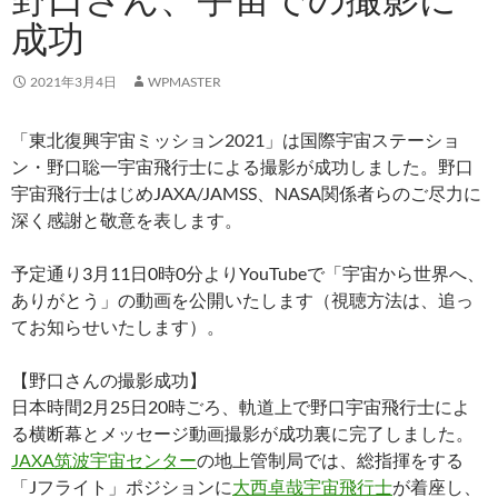
成功
2021年3月4日
WPMASTER
「東北復興宇宙ミッション2021」は国際宇宙ステーショ
ン・野口聡一宇宙飛行士による撮影が成功しました。野口
宇宙飛行士はじめJAXA/JAMSS、NASA関係者らのご尽力に
深く感謝と敬意を表します。
予定通り3月11日0時0分よりYouTubeで「宇宙から世界へ、
ありがとう」の動画を公開いたします（視聴方法は、追っ
てお知らせいたします）。
【野口さんの撮影成功】
日本時間2月25日20時ごろ、軌道上で野口宇宙飛行士によ
る横断幕とメッセージ動画撮影が成功裏に完了しました。
JAXA筑波宇宙センター
の地上管制局では、総指揮をする
「Jフライト」ポジションに
大西卓哉宇宙飛行士
が着座し、