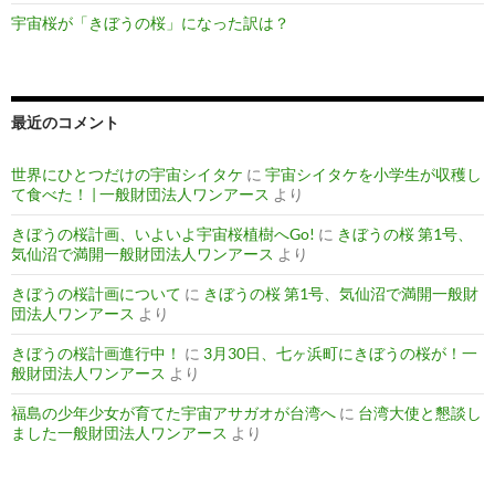
宇宙桜が「きぼうの桜」になった訳は？
最近のコメント
世界にひとつだけの宇宙シイタケ
に
宇宙シイタケを小学生が収穫し
て食べた！ | 一般財団法人ワンアース
より
きぼうの桜計画、いよいよ宇宙桜植樹へGo!
に
きぼうの桜 第1号、
気仙沼で満開一般財団法人ワンアース
より
きぼうの桜計画について
に
きぼうの桜 第1号、気仙沼で満開一般財
団法人ワンアース
より
きぼうの桜計画進行中！
に
3月30日、七ヶ浜町にきぼうの桜が！一
般財団法人ワンアース
より
福島の少年少女が育てた宇宙アサガオが台湾へ
に
台湾大使と懇談し
ました一般財団法人ワンアース
より