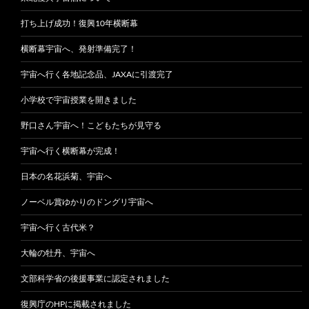
打ち上げ成功！復興10年横断幕
横断幕宇宙へ、発射準備完了！
宇宙へ行く各地記念品、JAXAに引渡完了
小学校で宇宙授業を開きました
野口さん宇宙へ！こどもたちが見守る
宇宙へ行く横断幕が完成！
日本の名花浜菊、宇宙へ
ノーベル賞ゆかりのドングリ宇宙へ
宇宙へ行く古代米？
大輪の牡丹、宇宙へ
文部科学省の後援事業に認定されました
復興庁のHPに掲載されました