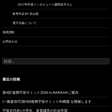
2017年作者インタビュー☆霧雨奈月さん
参考作品 BY 谷山稜
電子出版について
地球讃歌
お問合わせ
検
索:
最近の投稿
第4回 復興宇宙サミット2026 in NARAHAご案内
(一般参加可)第4回復興宇宙サミットIN楢葉 を開催します
宇宙古代米×小学生、多賀城市の社会学習