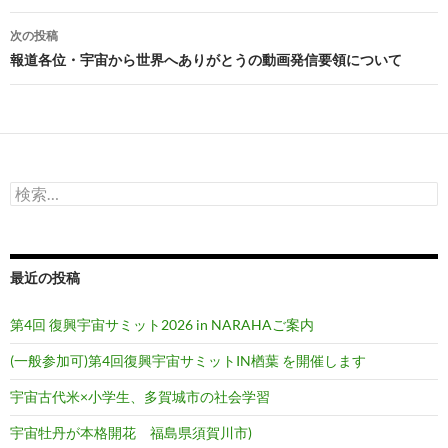
ナ
次の投稿
ビ
報道各位・宇宙から世界へありがとうの動画発信要領について
ゲ
ー
シ
検
ョ
索:
ン
最近の投稿
第4回 復興宇宙サミット2026 in NARAHAご案内
(一般参加可)第4回復興宇宙サミットIN楢葉 を開催します
宇宙古代米×小学生、多賀城市の社会学習
宇宙牡丹が本格開花 福島県須賀川市)