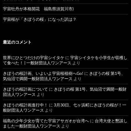
宇宙牡丹が本格開花 福島県須賀川市)
宇宙桜が「きぼうの桜」になった訳は？
最近のコメント
世界にひとつだけの宇宙シイタケ
に
宇宙シイタケを小学生が収穫し
て食べた！ | 一般財団法人ワンアース
より
きぼうの桜計画、いよいよ宇宙桜植樹へGo!
に
きぼうの桜 第1号、
気仙沼で満開一般財団法人ワンアース
より
きぼうの桜計画について
に
きぼうの桜 第1号、気仙沼で満開一般財
団法人ワンアース
より
きぼうの桜計画進行中！
に
3月30日、七ヶ浜町にきぼうの桜が！一
般財団法人ワンアース
より
福島の少年少女が育てた宇宙アサガオが台湾へ
に
台湾大使と懇談し
ました一般財団法人ワンアース
より