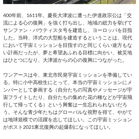
400年前、1611年。慶長大津波に遭った伊達政宗公は「交
流による心の復興」を強く打ち出し、地域の総力を挙げて
サンファン・バウティスタ号を建造し、ヨーロッパを目指
した。当時、洋式の大型船を建造するということは、現代
において宇宙ミッションを目指すのと同じくらい途方もな
い計画だったが、夢と希望あふれる目標に向かい、被災地
はひとつになり、大津波からの心の復興につながった。
ワンアースは今、東北市民発宇宙ミッションを準備してい
る。特に小中高校生にとって、本当の宇宙ミッションにメ
ンバーとして参画する（自分たちの写真やメッセージが宇
宙フライトしたり、自分たちの集めた花の種などが宇宙飛
行して帰ってくる）という興奮は一生忘れられないだろ
う。そんな青少年たちはグローバルな視野を得て、やがて
は地球規模での活躍を志してほしい。この宇宙ミッション
がポスト2021東北復興の起爆剤になってほしい。