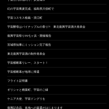
幻の宇宙蕎麦完成、福島県川俣町で
宇宙コスモス植栽・浪江町
宇宙酵母はパイナップルの香り?! 東北復興宇宙酒大発表会
復興宇宙祭りIN七ヶ浜・開催報告
宮城県知事にミッション完了報告
東北復興宇宙酒の制作発表会
宇宙横断幕リレー、スタート！
宇宙横断幕が地球に帰還
フライト証明書
ギリシャと楢葉町、宇宙のご縁
ケニア大使、宇宙ドングリを
復興記念品、各地への返還がはじまります