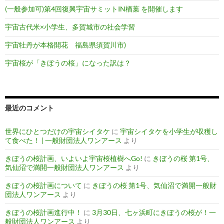
(一般参加可)第4回復興宇宙サミットIN楢葉 を開催します
宇宙古代米×小学生、多賀城市の社会学習
宇宙牡丹が本格開花 福島県須賀川市)
宇宙桜が「きぼうの桜」になった訳は？
最近のコメント
世界にひとつだけの宇宙シイタケ
に
宇宙シイタケを小学生が収穫し
て食べた！ | 一般財団法人ワンアース
より
きぼうの桜計画、いよいよ宇宙桜植樹へGo!
に
きぼうの桜 第1号、
気仙沼で満開一般財団法人ワンアース
より
きぼうの桜計画について
に
きぼうの桜 第1号、気仙沼で満開一般財
団法人ワンアース
より
きぼうの桜計画進行中！
に
3月30日、七ヶ浜町にきぼうの桜が！一
般財団法人ワンアース
より