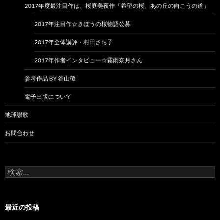
2017年度最注目作は、桜庭美夜作「希望の桜、あの丘の向こうの道」
2017年注目作☆きぼうの桜物語公募
2017年全体講評・村田さち子
2017年作者インタビュー☆霧雨奈月さん
参考作品 BY 谷山稜
電子出版について
地球讃歌
お問合わせ
検
索:
最近の投稿