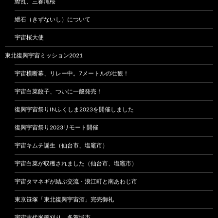
繚乱、三春滝桜
紲石（きずないし）について
宇宙桜大使
東北復興宇宙ミッション2021
宇宙横断幕、リレー中。7メートルの壮観！
宇宙白菜餃子、ついに一般発売！
復興宇宙祭りINふくしま2023を開催しました
復興宇宙祭り2023リモート開催
宇宙キムチ誕生（仙台市、塩竈市）
宇宙白菜が収穫されました（仙台市、塩竈市）
宇宙タマネギが結ぶ交流・浪江町と南あわじ市
東京笹塚「東北復興宇宙酒」完売御礼
宇宙古代米稲刈り、多賀城市