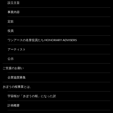
設立主旨
事業内容
定款
役員
ワンアースの名誉役員たち HONORARY ADVISERS
アーティスト
公示
ご支援のお願い
企業協賛募集
きぼうの桜事業とは、
宇宙桜が「きぼうの桜」になった訳
計画概要