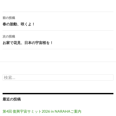
投
前の投稿
稿
春の胎動、咲くよ！
ナ
次の投稿
ビ
お家で花見、日本の宇宙桜を！
ゲ
ー
シ
検
ョ
索:
ン
最近の投稿
第4回 復興宇宙サミット2026 in NARAHAご案内