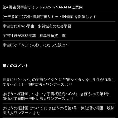
第4回 復興宇宙サミット2026 in NARAHAご案内
(一般参加可)第4回復興宇宙サミットIN楢葉 を開催します
宇宙古代米×小学生、多賀城市の社会学習
宇宙牡丹が本格開花 福島県須賀川市)
宇宙桜が「きぼうの桜」になった訳は？
最近のコメント
世界にひとつだけの宇宙シイタケ
に
宇宙シイタケを小学生が収穫し
て食べた！ | 一般財団法人ワンアース
より
きぼうの桜計画、いよいよ宇宙桜植樹へGo!
に
きぼうの桜 第1号、
気仙沼で満開一般財団法人ワンアース
より
きぼうの桜計画について
に
きぼうの桜 第1号、気仙沼で満開一般財
団法人ワンアース
より