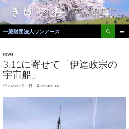
コ
ン
テ
ン
検
ツ
一般財団法人ワンアース
索
へ
メインメ
ス
ニュー
キ
NEWS
ッ
3.11に寄せて「伊達政宗の
プ
宇宙船」
2020年3月11日
WPMASTER