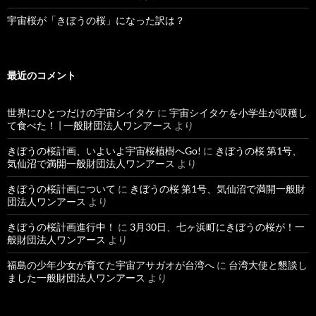
宇宙桜が「きぼうの桜」になった訳は？
最近のコメント
世界にひとつだけの宇宙シイタケ
に
宇宙シイタケを小学生が収穫し
て食べた！ | 一般財団法人ワンアース
より
きぼうの桜計画、いよいよ宇宙桜植樹へGo!
に
きぼうの桜 第1号、
気仙沼で満開一般財団法人ワンアース
より
きぼうの桜計画について
に
きぼうの桜 第1号、気仙沼で満開一般財
団法人ワンアース
より
きぼうの桜計画進行中！
に
3月30日、七ヶ浜町にきぼうの桜が！一
般財団法人ワンアース
より
福島の少年少女が育てた宇宙アサガオが台湾へ
に
台湾大使と懇談し
ました一般財団法人ワンアース
より