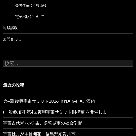
参考作品 BY 谷山稜
電子出版について
地球讃歌
お問合わせ
検
索:
最近の投稿
第4回 復興宇宙サミット2026 in NARAHAご案内
(一般参加可)第4回復興宇宙サミットIN楢葉 を開催します
宇宙古代米×小学生、多賀城市の社会学習
宇宙牡丹が本格開花 福島県須賀川市)