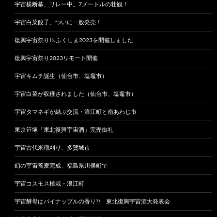
宇宙横断幕、リレー中。7メートルの壮観！
宇宙白菜餃子、ついに一般発売！
復興宇宙祭りINふくしま2023を開催しました
復興宇宙祭り2023リモート開催
宇宙キムチ誕生（仙台市、塩竈市）
宇宙白菜が収穫されました（仙台市、塩竈市）
宇宙タマネギが結ぶ交流・浪江町と南あわじ市
東京笹塚「東北復興宇宙酒」完売御礼
宇宙古代米稲刈り、多賀城市
幻の宇宙蕎麦完成、福島県川俣町で
宇宙コスモス植栽・浪江町
宇宙酵母はパイナップルの香り?! 東北復興宇宙酒大発表会