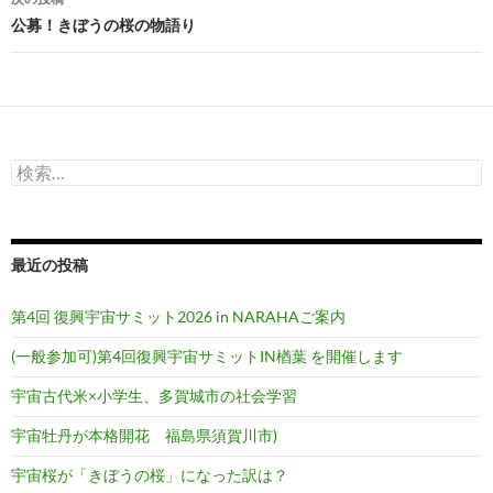
ビ
公募！きぼうの桜の物語り
ゲ
ー
シ
検
ョ
索:
ン
最近の投稿
第4回 復興宇宙サミット2026 in NARAHAご案内
(一般参加可)第4回復興宇宙サミットIN楢葉 を開催します
宇宙古代米×小学生、多賀城市の社会学習
宇宙牡丹が本格開花 福島県須賀川市)
宇宙桜が「きぼうの桜」になった訳は？