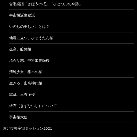
合唱楽譜「きぼうの桜」「ひとつぶの奇跡」
宇宙桜誕生秘話
いのちの美しさ、とは？
仙境に立つ、ひょうたん桜
孤高、醍醐桜
清らな志、中将姫誓願桜
清純少女、稚木の桜
生きる、山高神代桜
繚乱、三春滝桜
紲石（きずないし）について
宇宙桜大使
東北復興宇宙ミッション2021