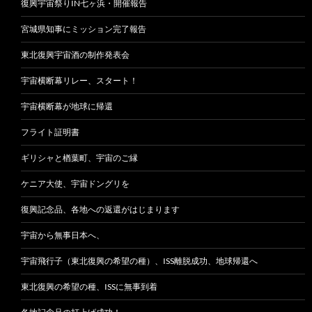
復興宇宙祭りIN七ヶ浜・開催報告
宮城県知事にミッション完了報告
東北復興宇宙酒の制作発表会
宇宙横断幕リレー、スタート！
宇宙横断幕が地球に帰還
フライト証明書
ギリシャと楢葉町、宇宙のご縁
ケニア大使、宇宙ドングリを
復興記念品、各地への返還がはじまります
宇宙から無事日本へ、
宇宙飛行子（東北復興の希望の種）、ISS離脱成功、地球帰還へ
東北復興の希望の種、ISSに無事到着