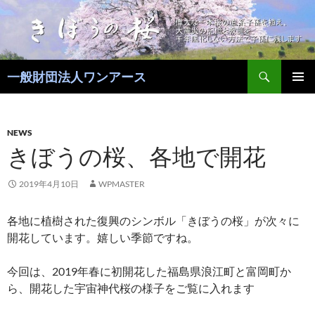
コ
ン
テ
ン
検
ツ
一般財団法人ワンアース
索
へ
メインメ
ス
ニュー
キ
NEWS
ッ
きぼうの桜、各地で開花
プ
2019年4月10日
WPMASTER
各地に植樹された復興のシンボル「きぼうの桜」が次々に
開花しています。嬉しい季節ですね。
今回は、2019年春に初開花した福島県浪江町と富岡町か
ら、開花した宇宙神代桜の様子をご覧に入れます