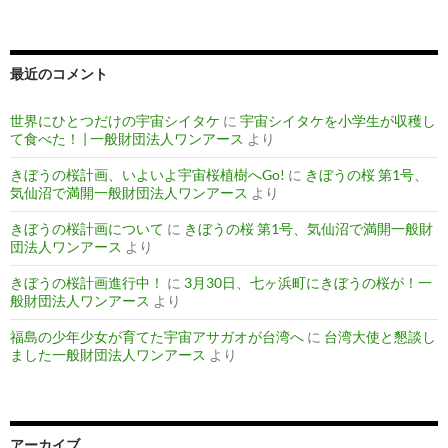
最近のコメント
世界にひとつだけの宇宙シイタケ
に
宇宙シイタケを小学生が収穫し
て食べた！ | 一般財団法人ワンアース
より
きぼうの桜計画、いよいよ宇宙桜植樹へGo!
に
きぼうの桜 第1号、
気仙沼で満開一般財団法人ワンアース
より
きぼうの桜計画について
に
きぼうの桜 第1号、気仙沼で満開一般財
団法人ワンアース
より
きぼうの桜計画進行中！
に
3月30日、七ヶ浜町にきぼうの桜が！一
般財団法人ワンアース
より
福島の少年少女が育てた宇宙アサガオが台湾へ
に
台湾大使と懇談し
ました一般財団法人ワンアース
より
アーカイブ