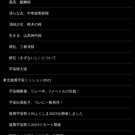
孤高、醍醐桜
清らな志、中将姫誓願桜
清純少女、稚木の桜
生きる、山高神代桜
繚乱、三春滝桜
紲石（きずないし）について
宇宙桜大使
東北復興宇宙ミッション2021
宇宙横断幕、リレー中。7メートルの壮観！
宇宙白菜餃子、ついに一般発売！
復興宇宙祭りINふくしま2023を開催しました
復興宇宙祭り2023リモート開催