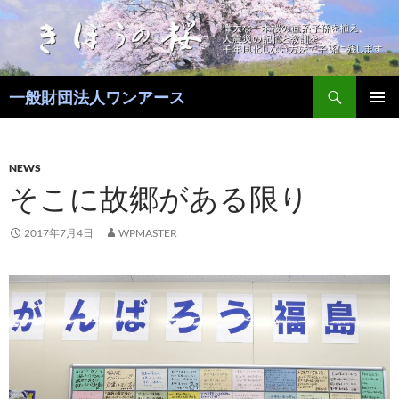
コ
ン
テ
ン
検
ツ
一般財団法人ワンアース
索
へ
メインメ
ス
ニュー
キ
NEWS
ッ
そこに故郷がある限り
プ
2017年7月4日
WPMASTER