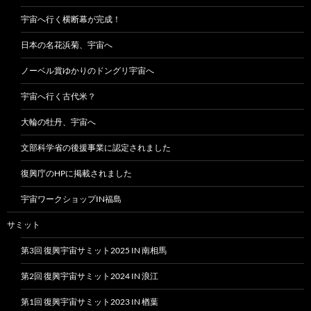
宇宙へ行く横断幕が完成！
日本の名花浜菊、宇宙へ
ノーベル賞ゆかりのドングリ宇宙へ
宇宙へ行く古代米？
大輪の牡丹、宇宙へ
文部科学省の後援事業に認定されました
復興庁のHPに掲載されました
宇宙ワークショップIN福島
サミット
第3回 復興宇宙サミット2025 IN 南相馬
第2回 復興宇宙サミット2024 IN 浪江
第1回 復興宇宙サミット2023 IN 楢葉