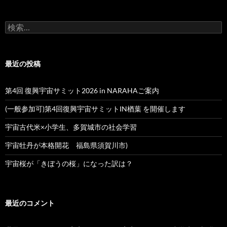
検
索:
最近の投稿
第4回 復興宇宙サミット2026 in NARAHAご案内
(一般参加可)第4回復興宇宙サミットIN楢葉 を開催します
宇宙古代米×小学生、多賀城市の社会学習
宇宙牡丹が本格開花 福島県須賀川市)
宇宙桜が「きぼうの桜」になった訳は？
最近のコメント