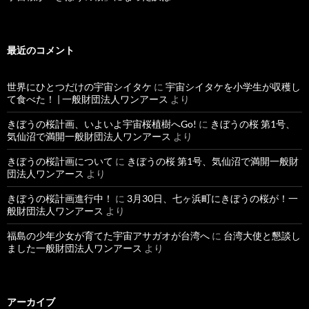
最近のコメント
世界にひとつだけの宇宙シイタケ
に
宇宙シイタケを小学生が収穫し
て食べた！ | 一般財団法人ワンアース
より
きぼうの桜計画、いよいよ宇宙桜植樹へGo!
に
きぼうの桜 第1号、
気仙沼で満開一般財団法人ワンアース
より
きぼうの桜計画について
に
きぼうの桜 第1号、気仙沼で満開一般財
団法人ワンアース
より
きぼうの桜計画進行中！
に
3月30日、七ヶ浜町にきぼうの桜が！一
般財団法人ワンアース
より
福島の少年少女が育てた宇宙アサガオが台湾へ
に
台湾大使と懇談し
ました一般財団法人ワンアース
より
アーカイブ