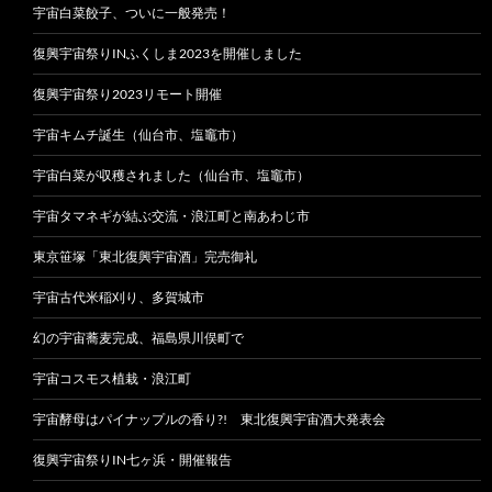
宇宙白菜餃子、ついに一般発売！
復興宇宙祭りINふくしま2023を開催しました
復興宇宙祭り2023リモート開催
宇宙キムチ誕生（仙台市、塩竈市）
宇宙白菜が収穫されました（仙台市、塩竈市）
宇宙タマネギが結ぶ交流・浪江町と南あわじ市
東京笹塚「東北復興宇宙酒」完売御礼
宇宙古代米稲刈り、多賀城市
幻の宇宙蕎麦完成、福島県川俣町で
宇宙コスモス植栽・浪江町
宇宙酵母はパイナップルの香り?! 東北復興宇宙酒大発表会
復興宇宙祭りIN七ヶ浜・開催報告