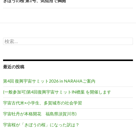
ビ
きぼうの桜 第1号、気仙沼で満開
ゲ
ー
シ
検
ョ
索:
ン
最近の投稿
第4回 復興宇宙サミット2026 in NARAHAご案内
(一般参加可)第4回復興宇宙サミットIN楢葉 を開催します
宇宙古代米×小学生、多賀城市の社会学習
宇宙牡丹が本格開花 福島県須賀川市)
宇宙桜が「きぼうの桜」になった訳は？