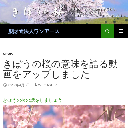
コ
ン
テ
ン
検
ツ
一般財団法人ワンアース
索
へ
メインメ
ス
ニュー
キ
NEWS
ッ
きぼうの桜の意味を語る動
プ
画をアップしました
2017年4月8日
WPMASTER
きぼうの桜の話をしましょう