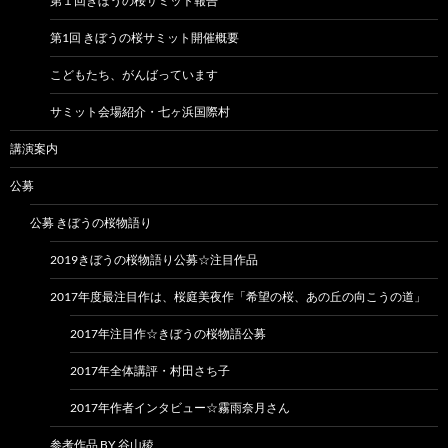
第１回きぼうの桜サミット報告
第1回 きぼうの桜サミット開催概要
こどもたち、がんばっています
サミット会場紹介・七ヶ浜国際村
講演案内
公募
公募 きぼうの桜物語り
2019きぼうの桜物語り公募☆注目作品
2017年度最注目作は、桜庭美夜作「希望の桜、あの丘の向こうの道」
2017年注目作☆きぼうの桜物語公募
2017年全体講評・村田さち子
2017年作者インタビュー☆霧雨奈月さん
参考作品 BY 谷山稜