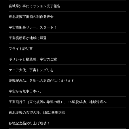
宮城県知事にミッション完了報告
東北復興宇宙酒の制作発表会
宇宙横断幕リレー、スタート！
宇宙横断幕が地球に帰還
フライト証明書
ギリシャと楢葉町、宇宙のご縁
ケニア大使、宇宙ドングリを
復興記念品、各地への返還がはじまります
宇宙から無事日本へ、
宇宙飛行子（東北復興の希望の種）、ISS離脱成功、地球帰還へ
東北復興の希望の種、ISSに無事到着
各地記念品の打上げ成功！