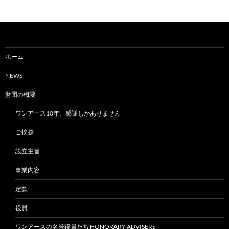
ホーム
NEWS
財団の概要
ワンアース10年、感謝しかありません
ご挨拶
設立主旨
事業内容
定款
役員
ワンアースの名誉役員たち HONORARY ADVISERS