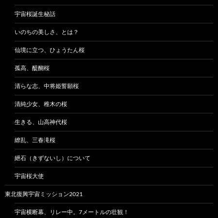
宇宙桜誕生秘話
いのちの美しさ、とは？
仙境に立つ、ひょうたん桜
孤高、醍醐桜
清らな志、中将姫誓願桜
清純少女、稚木の桜
生きる、山高神代桜
繚乱、三春滝桜
紲石（きずないし）について
宇宙桜大使
東北復興宇宙ミッション2021
宇宙横断幕、リレー中。7メートルの壮観！