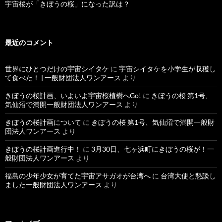
宇宙桜が「きぼうの桜」になった訳は？
最近のコメント
世界にひとつだけの宇宙シイタケ
に
宇宙シイタケを小学生が収穫し
て食べた！ | 一般財団法人ワンアース
より
きぼうの桜計画、いよいよ宇宙桜植樹へGo!
に
きぼうの桜 第1号、
気仙沼で満開一般財団法人ワンアース
より
きぼうの桜計画について
に
きぼうの桜 第1号、気仙沼で満開一般財
団法人ワンアース
より
きぼうの桜計画進行中！
に
3月30日、七ヶ浜町にきぼうの桜が！一
般財団法人ワンアース
より
福島の少年少女が育てた宇宙アサガオが台湾へ
に
台湾大使と懇談し
ました一般財団法人ワンアース
より