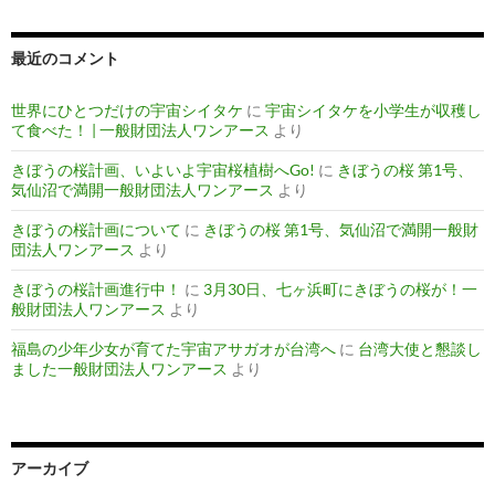
最近のコメント
世界にひとつだけの宇宙シイタケ
に
宇宙シイタケを小学生が収穫し
て食べた！ | 一般財団法人ワンアース
より
きぼうの桜計画、いよいよ宇宙桜植樹へGo!
に
きぼうの桜 第1号、
気仙沼で満開一般財団法人ワンアース
より
きぼうの桜計画について
に
きぼうの桜 第1号、気仙沼で満開一般財
団法人ワンアース
より
きぼうの桜計画進行中！
に
3月30日、七ヶ浜町にきぼうの桜が！一
般財団法人ワンアース
より
福島の少年少女が育てた宇宙アサガオが台湾へ
に
台湾大使と懇談し
ました一般財団法人ワンアース
より
アーカイブ