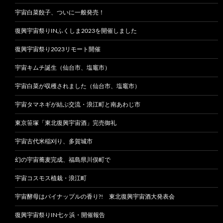
宇宙白菜餃子、ついに一般発売！
復興宇宙祭りINふくしま2023を開催しました
復興宇宙祭り2023リモート開催
宇宙キムチ誕生（仙台市、塩竈市）
宇宙白菜が収穫されました（仙台市、塩竈市）
宇宙タマネギが結ぶ交流・浪江町と南あわじ市
東京笹塚「東北復興宇宙酒」完売御礼
宇宙古代米稲刈り、多賀城市
幻の宇宙蕎麦完成、福島県川俣町で
宇宙コスモス植栽・浪江町
宇宙酵母はパイナップルの香り?! 東北復興宇宙酒大発表会
復興宇宙祭りIN七ヶ浜・開催報告