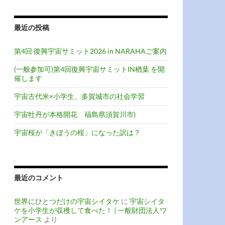
最近の投稿
第4回 復興宇宙サミット2026 in NARAHAご案内
(一般参加可)第4回復興宇宙サミットIN楢葉 を開
催します
宇宙古代米×小学生、多賀城市の社会学習
宇宙牡丹が本格開花 福島県須賀川市)
宇宙桜が「きぼうの桜」になった訳は？
最近のコメント
世界にひとつだけの宇宙シイタケ
に
宇宙シイタ
ケを小学生が収穫して食べた！ | 一般財団法人ワ
ンアース
より