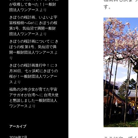
が収穫して食べた！ | 一般財
す。
団法人ワンアース
より
きぼうの桜計画、いよいよ宇
宙桜植樹へGo!
に
きぼうの桜
第1号、気仙沼で満開一般財
団法人ワンアース
より
きぼうの桜計画について
に
き
ぼうの桜 第1号、気仙沼で満
開一般財団法人ワンアース
よ
り
きぼうの桜計画進行中！
に
3
月30日、七ヶ浜町にきぼうの
桜が！一般財団法人ワンアー
ス
より
福島の少年少女が育てた宇宙
アサガオが台湾へ
に
台湾大使
と懇談しました一般財団法人
ワンアース
より
アーカイブ
2026年7月