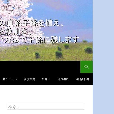
サミット
講演案内
公募
地球讃歌
お問合わせ
検
索: