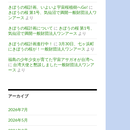
きぼうの桜計画、いよいよ宇宙桜植樹へGo!
に
きぼうの桜 第1号、気仙沼で満開一般財団法人ワ
ンアース
より
きぼうの桜計画について
に
きぼうの桜 第1号、
気仙沼で満開一般財団法人ワンアース
より
きぼうの桜計画進行中！
に
3月30日、七ヶ浜町
にきぼうの桜が！一般財団法人ワンアース
より
福島の少年少女が育てた宇宙アサガオが台湾へ
に
台湾大使と懇談しました一般財団法人ワンア
ース
より
アーカイブ
2026年7月
2026年5月