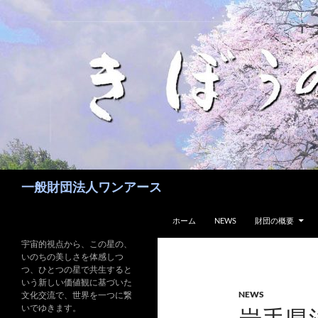
コ
ン
テ
ン
ツ
へ
ス
キ
ッ
プ
検
一般財団法人ワンアース
索
ホーム
NEWS
財団の概要
宇宙的視点から、この星の、
いのちの美しさを体感しつ
つ、ひとつの星で共生すると
いう新しい価値観に基づいた
NEWS
文化交流で、世界を一つに繋
いでゆきます。