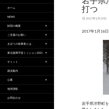
岩手県
打つ
ホーム
NEWS
2017年1月19日
財団の概要
2017年1月16日
ご支援のお願い
きぼうの桜事業とは、
東北復興宇宙ミッション2021
サミット
講演案内
公募
地球讃歌
お問合わせ
岩手県洋野町を