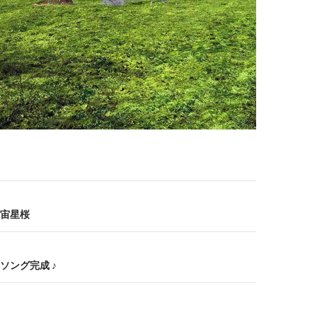
宙星桜
ソング完成 ♪