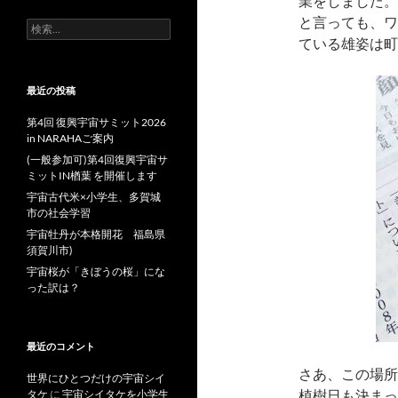
業をしました。
と言っても、ワ
検
索:
ている雄姿は町
最近の投稿
第4回 復興宇宙サミット2026
in NARAHAご案内
(一般参加可)第4回復興宇宙サ
ミットIN楢葉 を開催します
宇宙古代米×小学生、多賀城
市の社会学習
宇宙牡丹が本格開花 福島県
須賀川市)
宇宙桜が「きぼうの桜」にな
った訳は？
最近のコメント
さあ、この場所
世界にひとつだけの宇宙シイ
植樹日も決まっ
タケ
に
宇宙シイタケを小学生