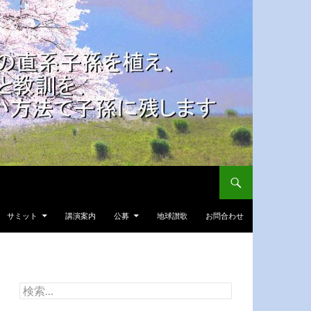
サミット
講演案内
公募
地球讃歌
お問合わせ
検
索: