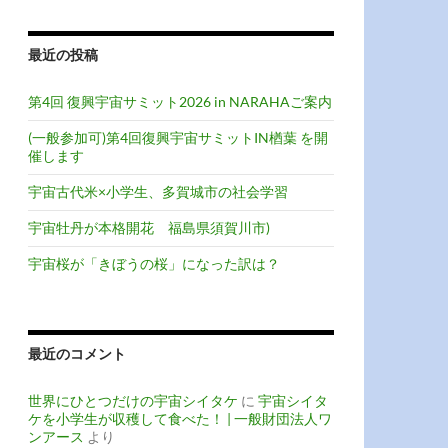
最近の投稿
第4回 復興宇宙サミット2026 in NARAHAご案内
(一般参加可)第4回復興宇宙サミットIN楢葉 を開
催します
宇宙古代米×小学生、多賀城市の社会学習
宇宙牡丹が本格開花 福島県須賀川市)
宇宙桜が「きぼうの桜」になった訳は？
最近のコメント
世界にひとつだけの宇宙シイタケ
に
宇宙シイタ
ケを小学生が収穫して食べた！ | 一般財団法人ワ
ンアース
より