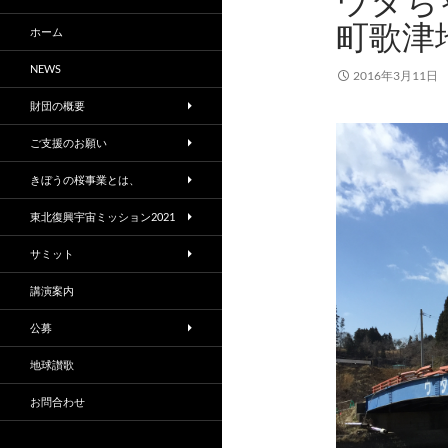
ウタち
町歌津
ホーム
NEWS
2016年3月11日
財団の概要
ご支援のお願い
きぼうの桜事業とは、
東北復興宇宙ミッション2021
サミット
講演案内
公募
地球讃歌
お問合わせ