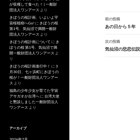
が収穫して食べた！ | 一般財
団法人ワンアース
より
投
きぼうの桜計画、いよいよ宇
前の投稿
宙桜植樹へGo!
に
きぼうの桜
稿
あの日から５年
第1号、気仙沼で満開一般財
団法人ワンアース
より
ナ
次の投稿
きぼうの桜計画について
に
き
ビ
ぼうの桜 第1号、気仙沼で満
気仙沼の悲恋伝説
開一般財団法人ワンアース
よ
ゲ
り
きぼうの桜計画進行中！
に
3
ー
月30日、七ヶ浜町にきぼうの
桜が！一般財団法人ワンアー
シ
ス
より
福島の少年少女が育てた宇宙
ョ
アサガオが台湾へ
に
台湾大使
ン
と懇談しました一般財団法人
ワンアース
より
アーカイブ
2026年7月