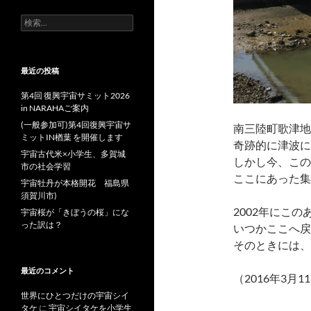
検
索:
最近の投稿
第4回 復興宇宙サミット2026
in NARAHAご案内
(一般参加可)第4回復興宇宙サ
南三陸町歌津地
ミットIN楢葉 を開催します
奇跡的に津波に
宇宙古代米×小学生、多賀城
しかし今、この
市の社会学習
ここにあった集
宇宙牡丹が本格開花 福島県
須賀川市)
2002年にこ
宇宙桜が「きぼうの桜」にな
った訳は？
いつかここへ戻
そのときには、
最近のコメント
（2016年3月1
世界にひとつだけの宇宙シイ
タケ
に
宇宙シイタケを小学生