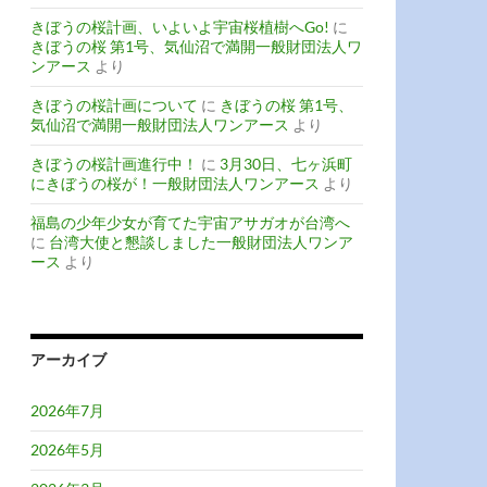
きぼうの桜計画、いよいよ宇宙桜植樹へGo!
に
きぼうの桜 第1号、気仙沼で満開一般財団法人ワ
ンアース
より
きぼうの桜計画について
に
きぼうの桜 第1号、
気仙沼で満開一般財団法人ワンアース
より
きぼうの桜計画進行中！
に
3月30日、七ヶ浜町
にきぼうの桜が！一般財団法人ワンアース
より
福島の少年少女が育てた宇宙アサガオが台湾へ
に
台湾大使と懇談しました一般財団法人ワンア
ース
より
アーカイブ
2026年7月
2026年5月