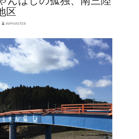
ゃんはしの孤独、南三陸
地区
WPMASTER