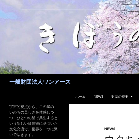
コ
ン
テ
ン
ツ
へ
ス
キ
ッ
プ
検
一般財団法人ワンアース
索
ホーム
NEWS
財団の概要
宇宙的視点から、この星の、
いのちの美しさを体感しつ
つ、ひとつの星で共生すると
いう新しい価値観に基づいた
NEWS
文化交流で、世界を一つに繋
いでゆきます。