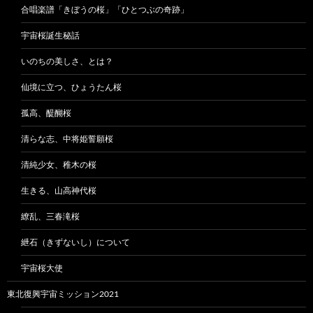
合唱楽譜「きぼうの桜」「ひとつぶの奇跡」
宇宙桜誕生秘話
いのちの美しさ、とは？
仙境に立つ、ひょうたん桜
孤高、醍醐桜
清らな志、中将姫誓願桜
清純少女、稚木の桜
生きる、山高神代桜
繚乱、三春滝桜
紲石（きずないし）について
宇宙桜大使
東北復興宇宙ミッション2021