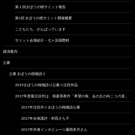
第１回きぼうの桜サミット報告
第1回 きぼうの桜サミット開催概要
こどもたち、がんばっています
サミット会場紹介・七ヶ浜国際村
講演案内
公募
公募 きぼうの桜物語り
2019きぼうの桜物語り公募☆注目作品
2017年度最注目作は、桜庭美夜作「希望の桜、あの丘の向こうの道」
2017年注目作☆きぼうの桜物語公募
2017年全体講評・村田さち子
2017年作者インタビュー☆霧雨奈月さん