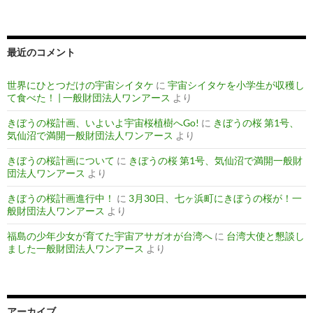
最近のコメント
世界にひとつだけの宇宙シイタケ
に
宇宙シイタケを小学生が収穫し
て食べた！ | 一般財団法人ワンアース
より
きぼうの桜計画、いよいよ宇宙桜植樹へGo!
に
きぼうの桜 第1号、
気仙沼で満開一般財団法人ワンアース
より
きぼうの桜計画について
に
きぼうの桜 第1号、気仙沼で満開一般財
団法人ワンアース
より
きぼうの桜計画進行中！
に
3月30日、七ヶ浜町にきぼうの桜が！一
般財団法人ワンアース
より
福島の少年少女が育てた宇宙アサガオが台湾へ
に
台湾大使と懇談し
ました一般財団法人ワンアース
より
アーカイブ