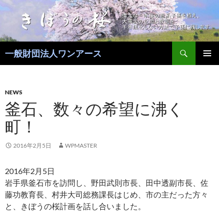
コ
ン
テ
ン
検
ツ
一般財団法人ワンアース
索
へ
メインメ
ス
ニュー
キ
NEWS
ッ
釜石、数々の希望に沸く
プ
町！
2016年2月5日
WPMASTER
2016年2月5日
岩手県釜石市を訪問し、野田武則市長、田中透副市長、佐
藤功教育長、村井大司総務課長はじめ、市の主だった方々
と、きぼうの桜計画を話し合いました。