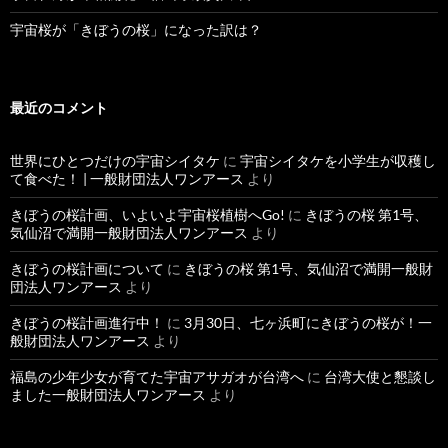
宇宙桜が「きぼうの桜」になった訳は？
最近のコメント
世界にひとつだけの宇宙シイタケ
に
宇宙シイタケを小学生が収穫し
て食べた！ | 一般財団法人ワンアース
より
きぼうの桜計画、いよいよ宇宙桜植樹へGo!
に
きぼうの桜 第1号、
気仙沼で満開一般財団法人ワンアース
より
きぼうの桜計画について
に
きぼうの桜 第1号、気仙沼で満開一般財
団法人ワンアース
より
きぼうの桜計画進行中！
に
3月30日、七ヶ浜町にきぼうの桜が！一
般財団法人ワンアース
より
福島の少年少女が育てた宇宙アサガオが台湾へ
に
台湾大使と懇談し
ました一般財団法人ワンアース
より