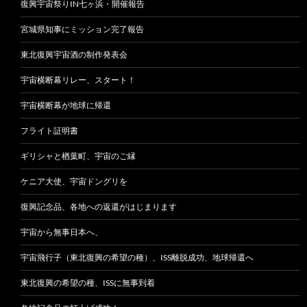
復興宇宙祭りIN七ヶ浜・開催報告
宮城県知事にミッション完了報告
東北復興宇宙酒の制作発表会
宇宙横断幕リレー、スタート！
宇宙横断幕が地球に帰還
フライト証明書
ギリシャと楢葉町、宇宙のご縁
ケニア大使、宇宙ドングリを
復興記念品、各地への返還がはじまります
宇宙から無事日本へ、
宇宙飛行子（東北復興の希望の種）、ISS離脱成功、地球帰還へ
東北復興の希望の種、ISSに無事到着