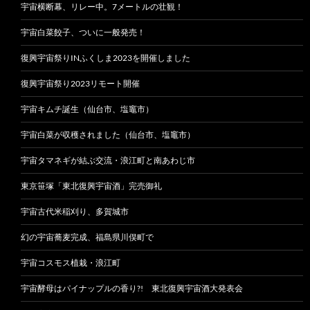
宇宙横断幕、リレー中。7メートルの壮観！
宇宙白菜餃子、ついに一般発売！
復興宇宙祭りINふくしま2023を開催しました
復興宇宙祭り2023リモート開催
宇宙キムチ誕生（仙台市、塩竈市）
宇宙白菜が収穫されました（仙台市、塩竈市）
宇宙タマネギが結ぶ交流・浪江町と南あわじ市
東京笹塚「東北復興宇宙酒」完売御礼
宇宙古代米稲刈り、多賀城市
幻の宇宙蕎麦完成、福島県川俣町で
宇宙コスモス植栽・浪江町
宇宙酵母はパイナップルの香り?! 東北復興宇宙酒大発表会