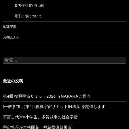
参考作品 BY 谷山稜
電子出版について
地球讃歌
お問合わせ
検
索:
最近の投稿
第4回 復興宇宙サミット2026 in NARAHAご案内
(一般参加可)第4回復興宇宙サミットIN楢葉 を開催します
宇宙古代米×小学生、多賀城市の社会学習
宇宙牡丹が本格開花 福島県須賀川市)