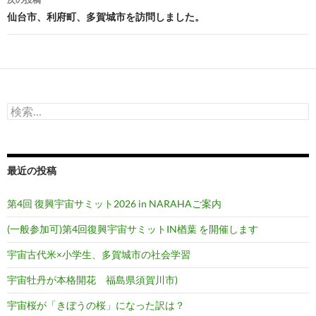
ビ
仙台市、利府町、多賀城市を訪問しました。
ゲ
ー
シ
検
ョ
索:
ン
最近の投稿
第4回 復興宇宙サミット2026 in NARAHAご案内
(一般参加可)第4回復興宇宙サミットIN楢葉 を開催します
宇宙古代米×小学生、多賀城市の社会学習
宇宙牡丹が本格開花 福島県須賀川市)
宇宙桜が「きぼうの桜」になった訳は？