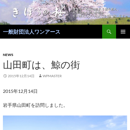
コ
ン
テ
ン
検
ツ
一般財団法人ワンアース
索
へ
メインメ
ス
ニュー
キ
NEWS
ッ
山田町は、鯨の街
プ
2015年12月14日
WPMASTER
2015年12月14日
岩手県山田町を訪問しました。