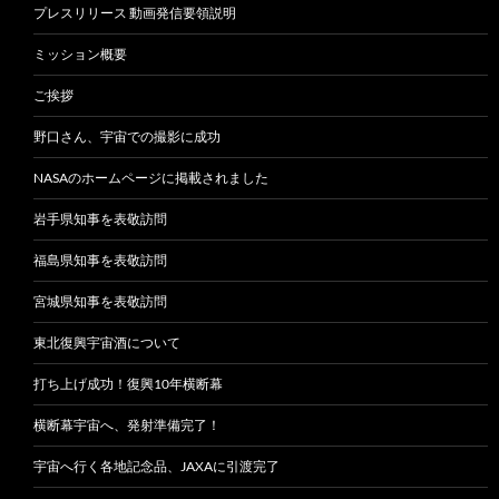
プレスリリース 動画発信要領説明
ミッション概要
ご挨拶
野口さん、宇宙での撮影に成功
NASAのホームページに掲載されました
岩手県知事を表敬訪問
福島県知事を表敬訪問
宮城県知事を表敬訪問
東北復興宇宙酒について
打ち上げ成功！復興10年横断幕
横断幕宇宙へ、発射準備完了！
宇宙へ行く各地記念品、JAXAに引渡完了