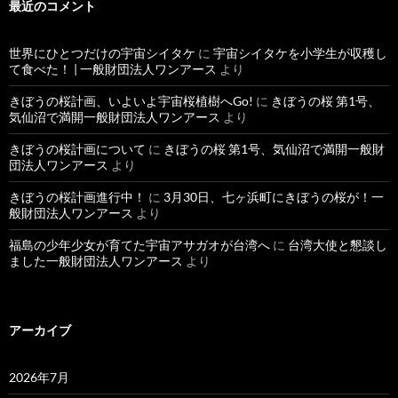
最近のコメント
世界にひとつだけの宇宙シイタケ
に
宇宙シイタケを小学生が収穫し
て食べた！ | 一般財団法人ワンアース
より
きぼうの桜計画、いよいよ宇宙桜植樹へGo!
に
きぼうの桜 第1号、
気仙沼で満開一般財団法人ワンアース
より
きぼうの桜計画について
に
きぼうの桜 第1号、気仙沼で満開一般財
団法人ワンアース
より
きぼうの桜計画進行中！
に
3月30日、七ヶ浜町にきぼうの桜が！一
般財団法人ワンアース
より
福島の少年少女が育てた宇宙アサガオが台湾へ
に
台湾大使と懇談し
ました一般財団法人ワンアース
より
アーカイブ
2026年7月