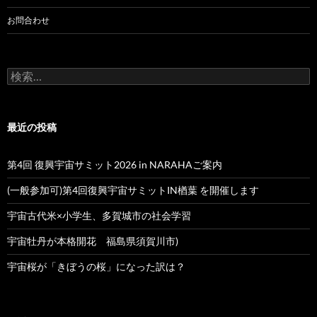
お問合わせ
検
索:
最近の投稿
第4回 復興宇宙サミット2026 in NARAHAご案内
(一般参加可)第4回復興宇宙サミットIN楢葉 を開催します
宇宙古代米×小学生、多賀城市の社会学習
宇宙牡丹が本格開花 福島県須賀川市)
宇宙桜が「きぼうの桜」になった訳は？