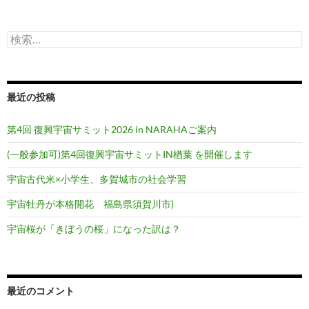
シ
検
ョ
索:
ン
最近の投稿
第4回 復興宇宙サミット2026 in NARAHAご案内
(一般参加可)第4回復興宇宙サミットIN楢葉 を開催します
宇宙古代米×小学生、多賀城市の社会学習
宇宙牡丹が本格開花 福島県須賀川市)
宇宙桜が「きぼうの桜」になった訳は？
最近のコメント