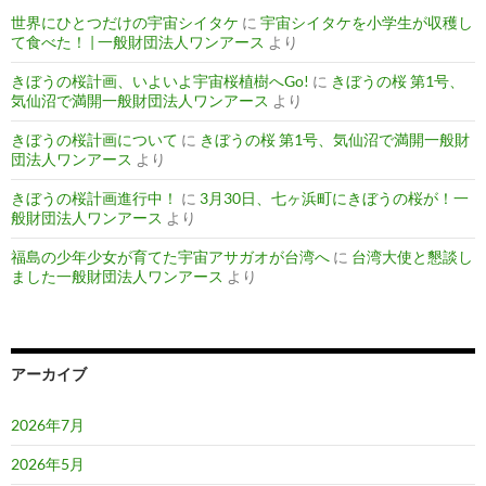
世界にひとつだけの宇宙シイタケ
に
宇宙シイタケを小学生が収穫し
て食べた！ | 一般財団法人ワンアース
より
きぼうの桜計画、いよいよ宇宙桜植樹へGo!
に
きぼうの桜 第1号、
気仙沼で満開一般財団法人ワンアース
より
きぼうの桜計画について
に
きぼうの桜 第1号、気仙沼で満開一般財
団法人ワンアース
より
きぼうの桜計画進行中！
に
3月30日、七ヶ浜町にきぼうの桜が！一
般財団法人ワンアース
より
福島の少年少女が育てた宇宙アサガオが台湾へ
に
台湾大使と懇談し
ました一般財団法人ワンアース
より
アーカイブ
2026年7月
2026年5月