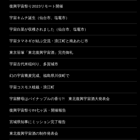
復興宇宙祭り2023リモート開催
宇宙キムチ誕生（仙台市、塩竈市）
宇宙白菜が収穫されました（仙台市、塩竈市）
宇宙タマネギが結ぶ交流・浪江町と南あわじ市
東京笹塚「東北復興宇宙酒」完売御礼
宇宙古代米稲刈り、多賀城市
幻の宇宙蕎麦完成、福島県川俣町で
宇宙コスモス植栽・浪江町
宇宙酵母はパイナップルの香り?! 東北復興宇宙酒大発表会
復興宇宙祭りIN七ヶ浜・開催報告
宮城県知事にミッション完了報告
東北復興宇宙酒の制作発表会