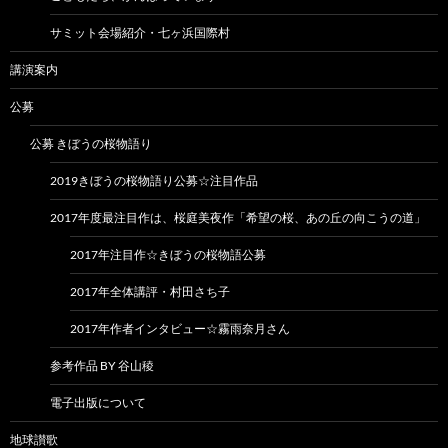
サミット会場紹介・七ヶ浜国際村
講演案内
公募
公募 きぼうの桜物語り
2019きぼうの桜物語り公募☆注目作品
2017年度最注目作は、桜庭美夜作「希望の桜、あの丘の向こうの道」
2017年注目作☆きぼうの桜物語公募
2017年全体講評・村田さち子
2017年作者インタビュー☆霧雨奈月さん
参考作品 BY 谷山稜
電子出版について
地球讃歌