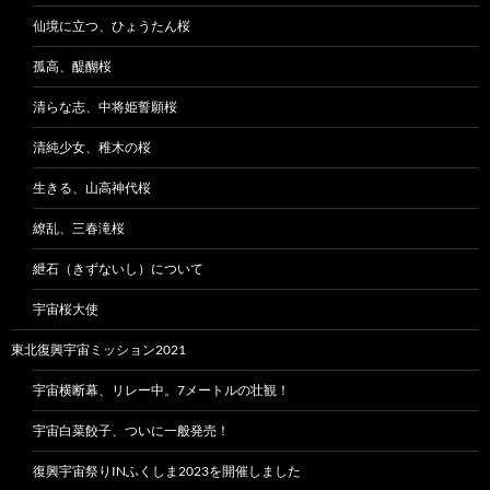
仙境に立つ、ひょうたん桜
孤高、醍醐桜
清らな志、中将姫誓願桜
清純少女、稚木の桜
生きる、山高神代桜
繚乱、三春滝桜
紲石（きずないし）について
宇宙桜大使
東北復興宇宙ミッション2021
宇宙横断幕、リレー中。7メートルの壮観！
宇宙白菜餃子、ついに一般発売！
復興宇宙祭りINふくしま2023を開催しました