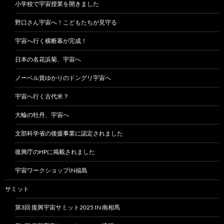
小学校で宇宙授業を開きました
野口さん宇宙へ！こどもたちが見守る
宇宙へ行く横断幕が完成！
日本の名花浜菊、宇宙へ
ノーベル賞ゆかりのドングリ宇宙へ
宇宙へ行く古代米？
大輪の牡丹、宇宙へ
文部科学省の後援事業に認定されました
復興庁のHPに掲載されました
宇宙ワークショップIN福島
サミット
第3回 復興宇宙サミット2025 IN 南相馬