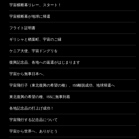
宇宙横断幕リレー、スタート！
宇宙横断幕が地球に帰還
フライト証明書
ギリシャと楢葉町、宇宙のご縁
ケニア大使、宇宙ドングリを
復興記念品、各地への返還がはじまります
宇宙から無事日本へ、
宇宙飛行子（東北復興の希望の種）、ISS離脱成功、地球帰還へ
東北復興の希望の種、ISSに無事到着
各地記念品の打上げ成功！
宇宙飛行する記念品について
宇宙から世界へ、ありがとう