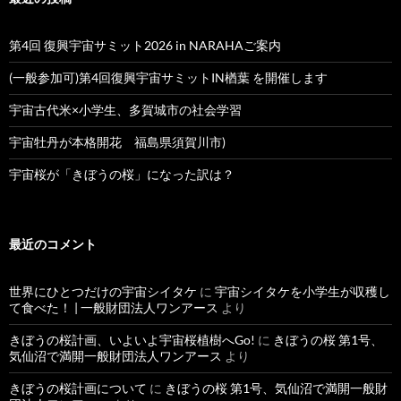
第4回 復興宇宙サミット2026 in NARAHAご案内
(一般参加可)第4回復興宇宙サミットIN楢葉 を開催します
宇宙古代米×小学生、多賀城市の社会学習
宇宙牡丹が本格開花 福島県須賀川市)
宇宙桜が「きぼうの桜」になった訳は？
最近のコメント
世界にひとつだけの宇宙シイタケ
に
宇宙シイタケを小学生が収穫し
て食べた！ | 一般財団法人ワンアース
より
きぼうの桜計画、いよいよ宇宙桜植樹へGo!
に
きぼうの桜 第1号、
気仙沼で満開一般財団法人ワンアース
より
きぼうの桜計画について
に
きぼうの桜 第1号、気仙沼で満開一般財