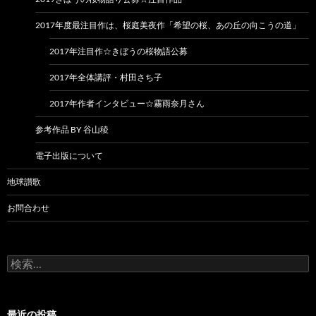
2017年度最注目作は、桜庭美夜作「希望の桜、あの丘の向こうの道」
2017年注目作☆きぼうの桜物語公募
2017年全体講評・村田さち子
2017年作者インタビュー☆霧雨奈月さん
参考作品 BY 谷山稜
電子出版について
地球讃歌
お問合わせ
検
索:
最近の投稿