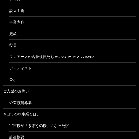
設立主旨
事業内容
定款
役員
ワンアースの名誉役員たち HONORARY ADVISERS
アーティスト
公示
ご支援のお願い
企業協賛募集
きぼうの桜事業とは、
宇宙桜が「きぼうの桜」になった訳
計画概要