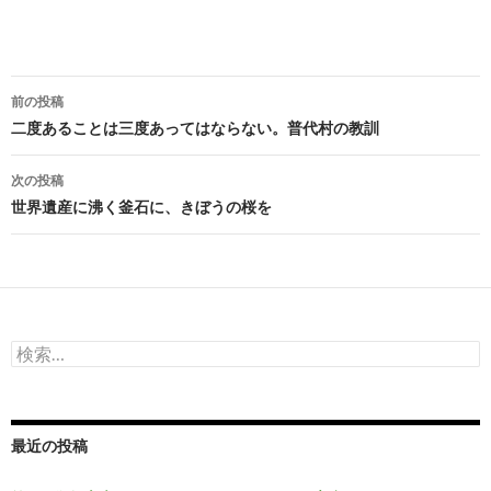
投
前の投稿
稿
二度あることは三度あってはならない。普代村の教訓
ナ
次の投稿
ビ
世界遺産に沸く釜石に、きぼうの桜を
ゲ
ー
シ
検
ョ
索:
ン
最近の投稿