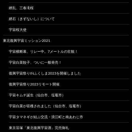
繚乱、三春滝桜
紲石（きずないし）について
宇宙桜大使
東北復興宇宙ミッション2021
宇宙横断幕、リレー中。7メートルの壮観！
宇宙白菜餃子、ついに一般発売！
復興宇宙祭りINふくしま2023を開催しました
復興宇宙祭り2023リモート開催
宇宙キムチ誕生（仙台市、塩竈市）
宇宙白菜が収穫されました（仙台市、塩竈市）
宇宙タマネギが結ぶ交流・浪江町と南あわじ市
東京笹塚「東北復興宇宙酒」完売御礼