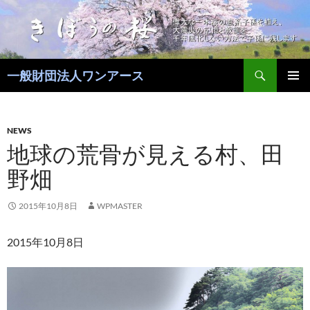
コ
ン
テ
ン
検
ツ
一般財団法人ワンアース
索
へ
メインメ
ス
ニュー
キ
NEWS
ッ
地球の荒骨が見える村、田
プ
野畑
2015年10月8日
WPMASTER
2015年10月8日