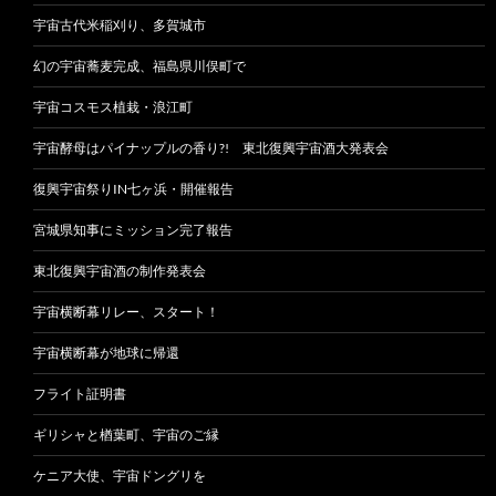
宇宙古代米稲刈り、多賀城市
幻の宇宙蕎麦完成、福島県川俣町で
宇宙コスモス植栽・浪江町
宇宙酵母はパイナップルの香り?! 東北復興宇宙酒大発表会
復興宇宙祭りIN七ヶ浜・開催報告
宮城県知事にミッション完了報告
東北復興宇宙酒の制作発表会
宇宙横断幕リレー、スタート！
宇宙横断幕が地球に帰還
フライト証明書
ギリシャと楢葉町、宇宙のご縁
ケニア大使、宇宙ドングリを