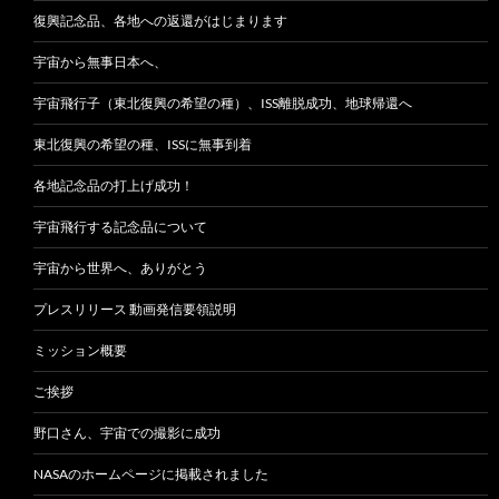
復興記念品、各地への返還がはじまります
宇宙から無事日本へ、
宇宙飛行子（東北復興の希望の種）、ISS離脱成功、地球帰還へ
東北復興の希望の種、ISSに無事到着
各地記念品の打上げ成功！
宇宙飛行する記念品について
宇宙から世界へ、ありがとう
プレスリリース 動画発信要領説明
ミッション概要
ご挨拶
野口さん、宇宙での撮影に成功
NASAのホームページに掲載されました