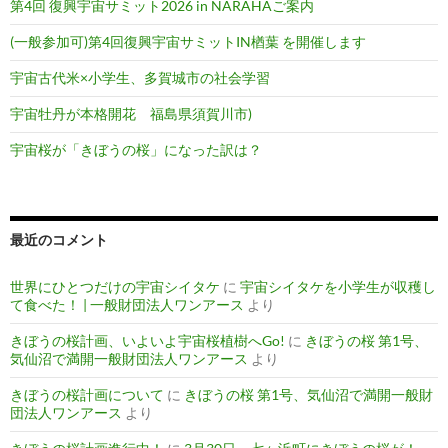
第4回 復興宇宙サミット2026 in NARAHAご案内
(一般参加可)第4回復興宇宙サミットIN楢葉 を開催します
宇宙古代米×小学生、多賀城市の社会学習
宇宙牡丹が本格開花 福島県須賀川市)
宇宙桜が「きぼうの桜」になった訳は？
最近のコメント
世界にひとつだけの宇宙シイタケ
に
宇宙シイタケを小学生が収穫し
て食べた！ | 一般財団法人ワンアース
より
きぼうの桜計画、いよいよ宇宙桜植樹へGo!
に
きぼうの桜 第1号、
気仙沼で満開一般財団法人ワンアース
より
きぼうの桜計画について
に
きぼうの桜 第1号、気仙沼で満開一般財
団法人ワンアース
より