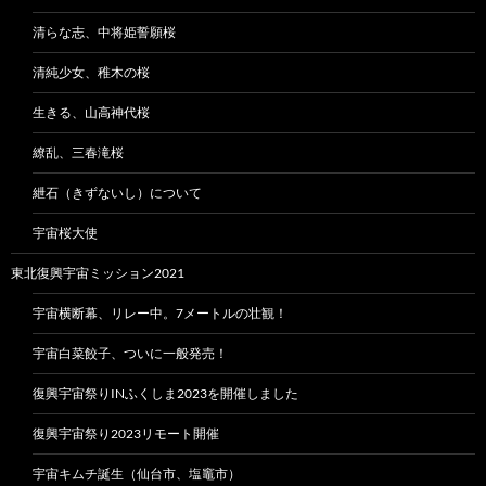
清らな志、中将姫誓願桜
清純少女、稚木の桜
生きる、山高神代桜
繚乱、三春滝桜
紲石（きずないし）について
宇宙桜大使
東北復興宇宙ミッション2021
宇宙横断幕、リレー中。7メートルの壮観！
宇宙白菜餃子、ついに一般発売！
復興宇宙祭りINふくしま2023を開催しました
復興宇宙祭り2023リモート開催
宇宙キムチ誕生（仙台市、塩竈市）