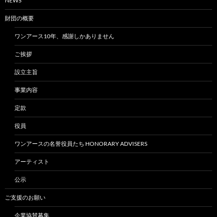
NEWS
財団の概要
ワンアース10年、感謝しかありません
ご挨拶
設立主旨
事業内容
定款
役員
ワンアースの名誉役員たち HONORARY ADVISERS
アーティスト
公示
ご支援のお願い
企業協賛募集