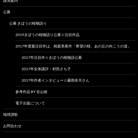
講演案内
公募
公募 きぼうの桜物語り
2019きぼうの桜物語り公募☆注目作品
2017年度最注目作は、桜庭美夜作「希望の桜、あの丘の向こうの道」
2017年注目作☆きぼうの桜物語公募
2017年全体講評・村田さち子
2017年作者インタビュー☆霧雨奈月さん
参考作品 BY 谷山稜
電子出版について
地球讃歌
お問合わせ