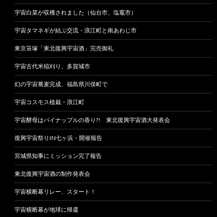
宇宙白菜が収穫されました（仙台市、塩竈市）
宇宙タマネギが結ぶ交流・浪江町と南あわじ市
東京笹塚「東北復興宇宙酒」完売御礼
宇宙古代米稲刈り、多賀城市
幻の宇宙蕎麦完成、福島県川俣町で
宇宙コスモス植栽・浪江町
宇宙酵母はパイナップルの香り?! 東北復興宇宙酒大発表会
復興宇宙祭りIN七ヶ浜・開催報告
宮城県知事にミッション完了報告
東北復興宇宙酒の制作発表会
宇宙横断幕リレー、スタート！
宇宙横断幕が地球に帰還