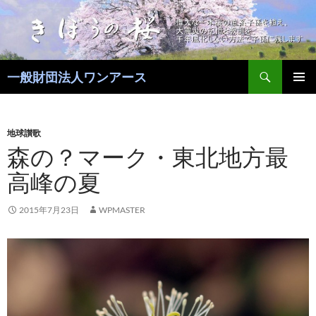
コ
ン
テ
ン
検
ツ
一般財団法人ワンアース
索
へ
メインメ
ス
ニュー
キ
地球讃歌
ッ
森の？マーク・東北地方最
プ
高峰の夏
2015年7月23日
WPMASTER