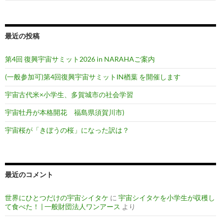
索:
ン
最近の投稿
第4回 復興宇宙サミット2026 in NARAHAご案内
(一般参加可)第4回復興宇宙サミットIN楢葉 を開催します
宇宙古代米×小学生、多賀城市の社会学習
宇宙牡丹が本格開花 福島県須賀川市)
宇宙桜が「きぼうの桜」になった訳は？
最近のコメント
世界にひとつだけの宇宙シイタケ
に
宇宙シイタケを小学生が収穫し
て食べた！ | 一般財団法人ワンアース
より