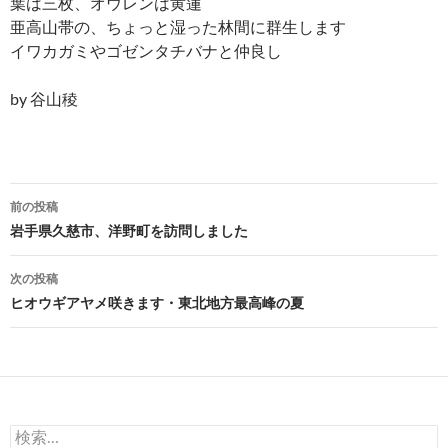
葉は三枚、オウレンは黄蓮
亜高山帯の、ちょっと湿った林間に群生します
イワカガミやゴゼンタチバナと仲良し
by 谷山稜
投
前の投稿
稿
岩手県久慈市、洋野町を訪問しました
ナ
次の投稿
ビ
ヒオウギアヤメ咲きます・東北地方最高峰の夏
ゲ
ー
シ
検
ョ