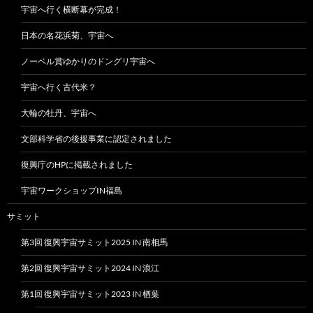
宇宙へ行く横断幕が完成！
日本の名花浜菊、宇宙へ
ノーベル賞ゆかりのドングリ宇宙へ
宇宙へ行く古代米？
大輪の牡丹、宇宙へ
文部科学省の後援事業に認定されました
復興庁のHPに掲載されました
宇宙ワークショップIN福島
サミット
第3回 復興宇宙サミット2025 IN 南相馬
第2回 復興宇宙サミット2024 IN 浪江
第1回 復興宇宙サミット2023 IN 楢葉