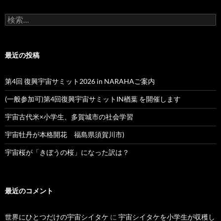
検
索:
最近の投稿
第4回 復興宇宙サミット2026 in NARAHAご案内
(一般参加可)第4回復興宇宙サミットIN楢葉 を開催します
宇宙古代米×小学生、多賀城市の社会学習
宇宙牡丹が本格開花 福島県須賀川市)
宇宙桜が「きぼうの桜」になった訳は？
最近のコメント
世界にひとつだけの宇宙シイタケ
に
宇宙シイタケを小学生が収穫し