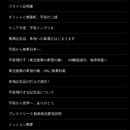
フライト証明書
ギリシャと楢葉町、宇宙のご縁
ケニア大使、宇宙ドングリを
復興記念品、各地への返還がはじまります
宇宙から無事日本へ、
宇宙飛行子（東北復興の希望の種）、ISS離脱成功、地球帰還へ
東北復興の希望の種、ISSに無事到着
各地記念品の打上げ成功！
宇宙飛行する記念品について
宇宙から世界へ、ありがとう
プレスリリース 動画発信要領説明
ミッション概要