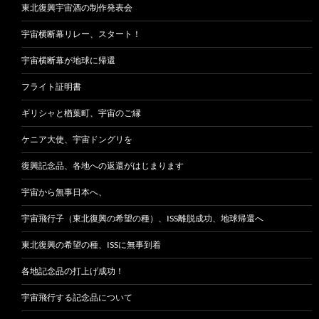
東北復興宇宙酒の制作発表会
宇宙横断幕リレー、スタート！
宇宙横断幕が地球に帰還
フライト証明書
ギリシャと楢葉町、宇宙のご縁
ケニア大使、宇宙ドングリを
復興記念品、各地への返還がはじまります
宇宙から無事日本へ、
宇宙飛行子（東北復興の希望の種）、ISS離脱成功、地球帰還へ
東北復興の希望の種、ISSに無事到着
各地記念品の打上げ成功！
宇宙飛行する記念品について