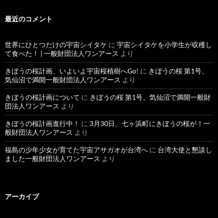
最近のコメント
世界にひとつだけの宇宙シイタケ
に
宇宙シイタケを小学生が収穫し
て食べた！ | 一般財団法人ワンアース
より
きぼうの桜計画、いよいよ宇宙桜植樹へGo!
に
きぼうの桜 第1号、
気仙沼で満開一般財団法人ワンアース
より
きぼうの桜計画について
に
きぼうの桜 第1号、気仙沼で満開一般財
団法人ワンアース
より
きぼうの桜計画進行中！
に
3月30日、七ヶ浜町にきぼうの桜が！一
般財団法人ワンアース
より
福島の少年少女が育てた宇宙アサガオが台湾へ
に
台湾大使と懇談し
ました一般財団法人ワンアース
より
アーカイブ