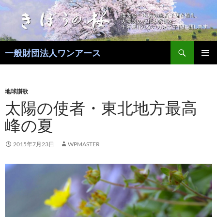
コ
ン
テ
ン
検
ツ
一般財団法人ワンアース
索
へ
メインメ
ス
ニュー
キ
地球讃歌
ッ
太陽の使者・東北地方最高
プ
峰の夏
2015年7月23日
WPMASTER