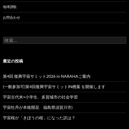
地球讃歌
お問合わせ
検
索:
最近の投稿
第4回 復興宇宙サミット2026 in NARAHAご案内
(一般参加可)第4回復興宇宙サミットIN楢葉 を開催します
宇宙古代米×小学生、多賀城市の社会学習
宇宙牡丹が本格開花 福島県須賀川市)
宇宙桜が「きぼうの桜」になった訳は？