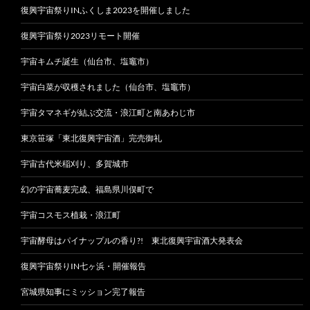
復興宇宙祭りINふくしま2023を開催しました
復興宇宙祭り2023リモート開催
宇宙キムチ誕生（仙台市、塩竈市）
宇宙白菜が収穫されました（仙台市、塩竈市）
宇宙タマネギが結ぶ交流・浪江町と南あわじ市
東京笹塚「東北復興宇宙酒」完売御礼
宇宙古代米稲刈り、多賀城市
幻の宇宙蕎麦完成、福島県川俣町で
宇宙コスモス植栽・浪江町
宇宙酵母はパイナップルの香り?! 東北復興宇宙酒大発表会
復興宇宙祭りIN七ヶ浜・開催報告
宮城県知事にミッション完了報告