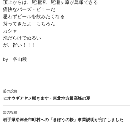
頂上からは、尾瀬沼、尾瀬ヶ原が鳥瞰できる
痛快なバーズ・ビューだ
思わずビールを飲みたくなる
持ってきたよ もちろん
カシャ
泡だらけでぬるい
が、旨い！！！
by 谷山稜
投
前の投稿
稿
ヒオウギアヤメ咲きます・東北地方最高峰の夏
ナ
次の投稿
ビ
岩手県沿岸全市町村への「きぼうの桜」事業説明が完了しました
ゲ