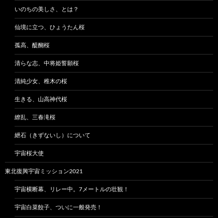
いのちの美しさ、とは？
仙境に立つ、ひょうたん桜
孤高、醍醐桜
清らな志、中将姫誓願桜
清純少女、稚木の桜
生きる、山高神代桜
繚乱、三春滝桜
紲石（きずないし）について
宇宙桜大使
東北復興宇宙ミッション2021
宇宙横断幕、リレー中。7メートルの壮観！
宇宙白菜餃子、ついに一般発売！