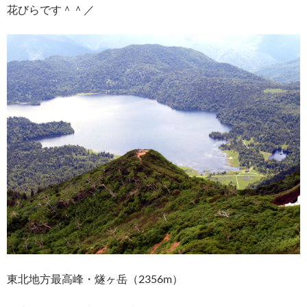
花びらです＾＾／
東北地方最高峰・燧ヶ岳（2356m）