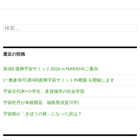
ー
シ
検
ョ
索:
ン
最近の投稿
第4回 復興宇宙サミット2026 in NARAHAご案内
(一般参加可)第4回復興宇宙サミットIN楢葉 を開催します
宇宙古代米×小学生、多賀城市の社会学習
宇宙牡丹が本格開花 福島県須賀川市)
宇宙桜が「きぼうの桜」になった訳は？