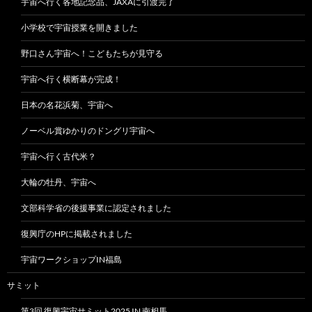
宇宙へ行く各地記念品、JAXAに引渡完了
小学校で宇宙授業を開きました
野口さん宇宙へ！こどもたちが見守る
宇宙へ行く横断幕が完成！
日本の名花浜菊、宇宙へ
ノーベル賞ゆかりのドングリ宇宙へ
宇宙へ行く古代米？
大輪の牡丹、宇宙へ
文部科学省の後援事業に認定されました
復興庁のHPに掲載されました
宇宙ワークショップIN福島
サミット
第3回 復興宇宙サミット2025 IN 南相馬