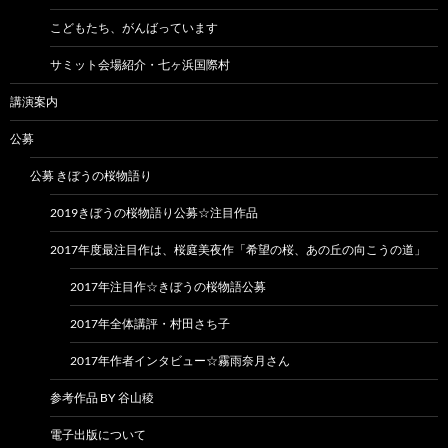
こどもたち、がんばっています
サミット会場紹介・七ヶ浜国際村
講演案内
公募
公募 きぼうの桜物語り
2019きぼうの桜物語り公募☆注目作品
2017年度最注目作は、桜庭美夜作「希望の桜、あの丘の向こうの道」
2017年注目作☆きぼうの桜物語公募
2017年全体講評・村田さち子
2017年作者インタビュー☆霧雨奈月さん
参考作品 BY 谷山稜
電子出版について