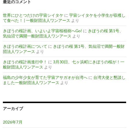
最近のコメント
世界にひとつだけの宇宙シイタケ
に
宇宙シイタケを小学生が収穫し
て食べた！ | 一般財団法人ワンアース
より
きぼうの桜計画、いよいよ宇宙桜植樹へGo!
に
きぼうの桜 第1号、
気仙沼で満開一般財団法人ワンアース
より
きぼうの桜計画について
に
きぼうの桜 第1号、気仙沼で満開一般財
団法人ワンアース
より
きぼうの桜計画進行中！
に
3月30日、七ヶ浜町にきぼうの桜が！一
般財団法人ワンアース
より
福島の少年少女が育てた宇宙アサガオが台湾へ
に
台湾大使と懇談し
ました一般財団法人ワンアース
より
アーカイブ
2026年7月