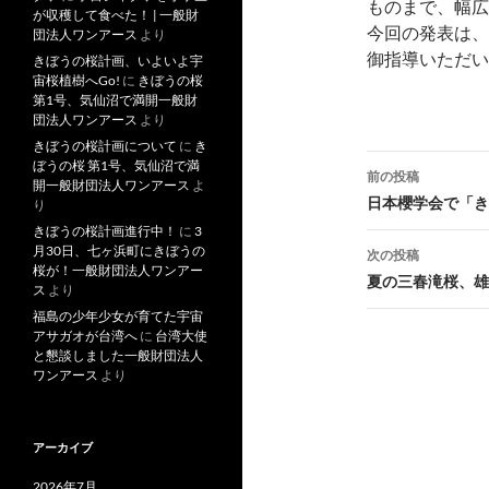
ものまで、幅広
が収穫して食べた！ | 一般財
今回の発表は、
団法人ワンアース
より
御指導いただい
きぼうの桜計画、いよいよ宇
宙桜植樹へGo!
に
きぼうの桜
第1号、気仙沼で満開一般財
団法人ワンアース
より
きぼうの桜計画について
に
き
投
ぼうの桜 第1号、気仙沼で満
前の投稿
開一般財団法人ワンアース
よ
稿
日本櫻学会で「き
り
きぼうの桜計画進行中！
に
3
ナ
月30日、七ヶ浜町にきぼうの
次の投稿
桜が！一般財団法人ワンアー
ビ
夏の三春滝桜、雄
ス
より
ゲ
福島の少年少女が育てた宇宙
アサガオが台湾へ
に
台湾大使
ー
と懇談しました一般財団法人
ワンアース
より
シ
ョ
アーカイブ
ン
2026年7月