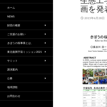
生態工
画を発
ホーム
NEWS
2015年6月28日
財団の概要
ご支援のお願い
きぼうの桜事業とは、
東北復興宇宙ミッション2021
サミット
講演案内
公募
地球讃歌
お問合わせ