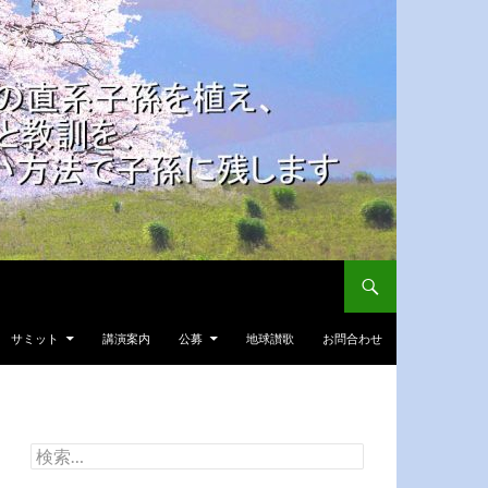
サミット
講演案内
公募
地球讃歌
お問合わせ
検
索: