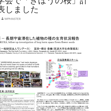
学会で「きぼうの桜」計
表しました
WPMASTER