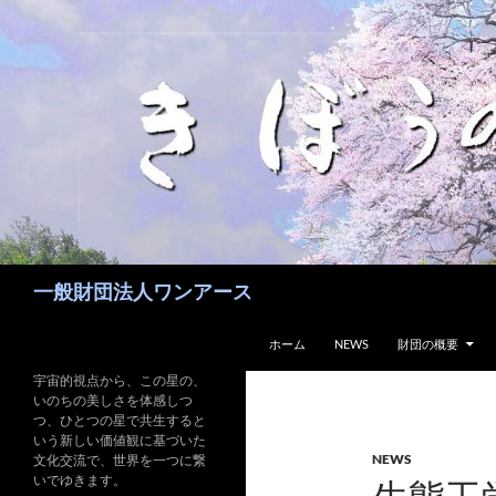
コ
ン
テ
ン
ツ
へ
ス
キ
ッ
プ
検
一般財団法人ワンアース
索
ホーム
NEWS
財団の概要
宇宙的視点から、この星の、
いのちの美しさを体感しつ
つ、ひとつの星で共生すると
いう新しい価値観に基づいた
NEWS
文化交流で、世界を一つに繋
いでゆきます。