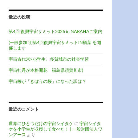
最近の投稿
第4回 復興宇宙サミット2026 in NARAHAご案内
(一般参加可)第4回復興宇宙サミットIN楢葉 を開
催します
宇宙古代米×小学生、多賀城市の社会学習
宇宙牡丹が本格開花 福島県須賀川市)
宇宙桜が「きぼうの桜」になった訳は？
最近のコメント
世界にひとつだけの宇宙シイタケ
に
宇宙シイタ
ケを小学生が収穫して食べた！ | 一般財団法人ワ
ンアース
より