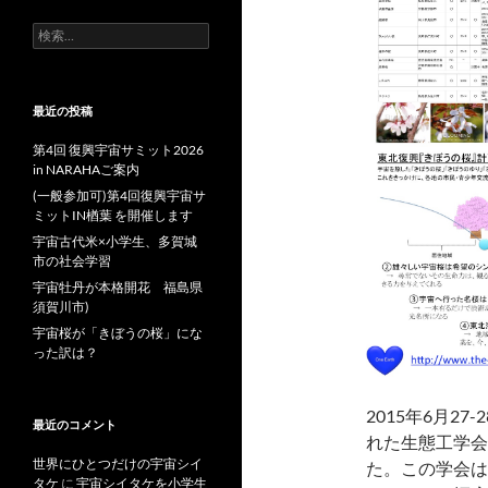
検
索:
最近の投稿
第4回 復興宇宙サミット2026
in NARAHAご案内
(一般参加可)第4回復興宇宙サ
ミットIN楢葉 を開催します
宇宙古代米×小学生、多賀城
市の社会学習
宇宙牡丹が本格開花 福島県
須賀川市)
宇宙桜が「きぼうの桜」にな
った訳は？
2015年6月2
最近のコメント
れた生態工学会
世界にひとつだけの宇宙シイ
た。この学会は
タケ
に
宇宙シイタケを小学生