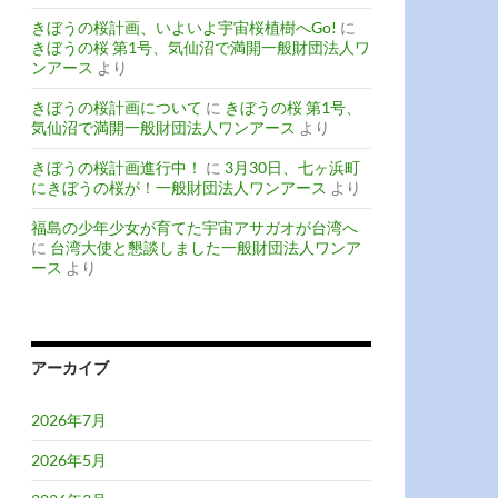
きぼうの桜計画、いよいよ宇宙桜植樹へGo!
に
きぼうの桜 第1号、気仙沼で満開一般財団法人ワ
ンアース
より
きぼうの桜計画について
に
きぼうの桜 第1号、
気仙沼で満開一般財団法人ワンアース
より
きぼうの桜計画進行中！
に
3月30日、七ヶ浜町
にきぼうの桜が！一般財団法人ワンアース
より
福島の少年少女が育てた宇宙アサガオが台湾へ
に
台湾大使と懇談しました一般財団法人ワンア
ース
より
アーカイブ
2026年7月
2026年5月