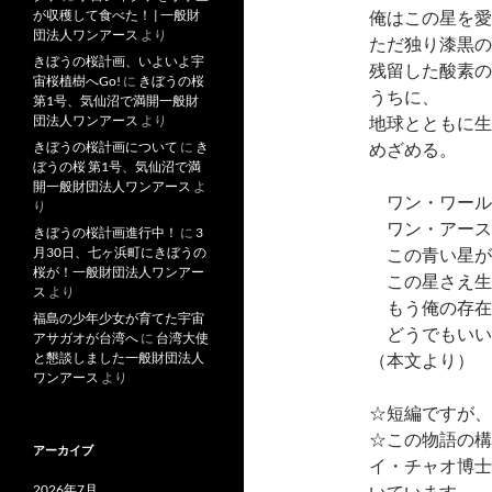
俺はこの星を愛
が収穫して食べた！ | 一般財
団法人ワンアース
より
ただ独り漆黒の
きぼうの桜計画、いよいよ宇
残留した酸素の
宙桜植樹へGo!
に
きぼうの桜
うちに、
第1号、気仙沼で満開一般財
地球とともに生
団法人ワンアース
より
めざめる。
きぼうの桜計画について
に
き
ぼうの桜 第1号、気仙沼で満
開一般財団法人ワンアース
よ
ワン・ワール
り
ワン・アース
きぼうの桜計画進行中！
に
3
この青い星が
月30日、七ヶ浜町にきぼうの
桜が！一般財団法人ワンアー
この星さえ生
ス
より
もう俺の存在
福島の少年少女が育てた宇宙
どうでもいい
アサガオが台湾へ
に
台湾大使
（本文より）
と懇談しました一般財団法人
ワンアース
より
☆短編ですが、
☆この物語の構
アーカイブ
イ・チャオ博士
いています
2026年7月