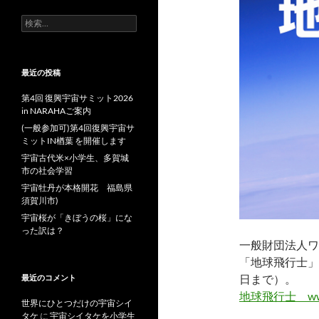
検
索:
最近の投稿
第4回 復興宇宙サミット2026
in NARAHAご案内
(一般参加可)第4回復興宇宙サ
ミットIN楢葉 を開催します
宇宙古代米×小学生、多賀城
市の社会学習
宇宙牡丹が本格開花 福島県
須賀川市)
宇宙桜が「きぼうの桜」にな
った訳は？
一般財団法人ワ
「地球飛行士」が
日まで）。
最近のコメント
地球飛行士 www.am
世界にひとつだけの宇宙シイ
タケ
に
宇宙シイタケを小学生