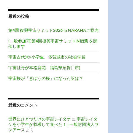
最近の投稿
第4回 復興宇宙サミット2026 in NARAHAご案内
(一般参加可)第4回復興宇宙サミットIN楢葉 を開
催します
宇宙古代米×小学生、多賀城市の社会学習
宇宙牡丹が本格開花 福島県須賀川市)
宇宙桜が「きぼうの桜」になった訳は？
最近のコメント
世界にひとつだけの宇宙シイタケ
に
宇宙シイタ
ケを小学生が収穫して食べた！ | 一般財団法人ワ
ンアース
より