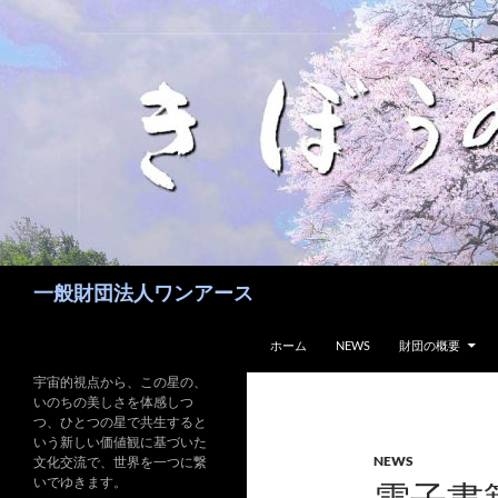
コ
ン
テ
ン
ツ
へ
ス
キ
ッ
プ
検
一般財団法人ワンアース
索
ホーム
NEWS
財団の概要
宇宙的視点から、この星の、
いのちの美しさを体感しつ
つ、ひとつの星で共生すると
いう新しい価値観に基づいた
NEWS
文化交流で、世界を一つに繋
いでゆきます。