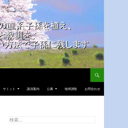
サミット
講演案内
公募
地球讃歌
お問合わせ
検
索: