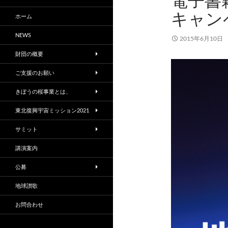
電子書
キャン
ホーム
NEWS
2015年6月10日
財団の概要
ご支援のお願い
きぼうの桜事業とは、
東北復興宇宙ミッション2021
サミット
講演案内
公募
地球讃歌
お問合わせ