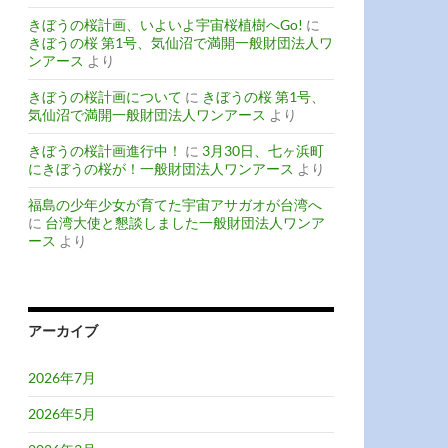
きぼうの桜計画、いよいよ宇宙桜植樹へGo!
に
きぼうの桜 第1号、気仙沼で満開一般財団法人ワ
ンアース
より
きぼうの桜計画について
に
きぼうの桜 第1号、
気仙沼で満開一般財団法人ワンアース
より
きぼうの桜計画進行中！
に
3月30日、七ヶ浜町
にきぼうの桜が！一般財団法人ワンアース
より
福島の少年少女が育てた宇宙アサガオが台湾へ
に
台湾大使と懇談しました一般財団法人ワンア
ース
より
アーカイブ
2026年7月
2026年5月