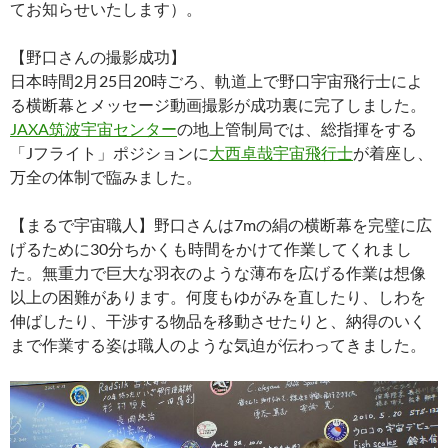
てお知らせいたします）。
【野口さんの撮影成功】
日本時間2月25日20時ごろ、軌道上で野口宇宙飛行士によ
る横断幕とメッセージ動画撮影が成功裏に完了しました。
JAXA筑波宇宙センター
の地上管制局では、総指揮をする
「Jフライト」ポジションに
大西卓哉宇宙飛行士
が着座し、
万全の体制で臨みました。
【まるで宇宙職人】野口さんは7mの絹の横断幕を完璧に広
げるために30分ちかくも時間をかけて作業してくれまし
た。無重力で巨大な羽衣のような薄布を広げる作業は想像
以上の困難があります。何度もゆがみを直したり、しわを
伸ばしたり、干渉する物品を移動させたりと、納得のいく
まで作業する姿は職人のような気迫が伝わってきました。