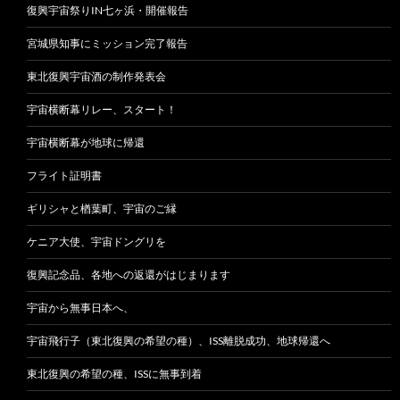
復興宇宙祭りIN七ヶ浜・開催報告
宮城県知事にミッション完了報告
東北復興宇宙酒の制作発表会
宇宙横断幕リレー、スタート！
宇宙横断幕が地球に帰還
フライト証明書
ギリシャと楢葉町、宇宙のご縁
ケニア大使、宇宙ドングリを
復興記念品、各地への返還がはじまります
宇宙から無事日本へ、
宇宙飛行子（東北復興の希望の種）、ISS離脱成功、地球帰還へ
東北復興の希望の種、ISSに無事到着