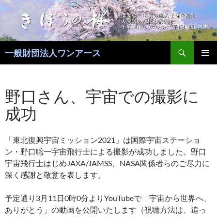
コ
ン
テ
ン
検
ツ
一般財団法人ワンアース
索
へ
メインメ
ス
ニュー
キ
野口さん、宇宙での撮影に
ッ
成功
プ
「東北復興宇宙ミッション2021」は国際宇宙ステーショ
ン・野口聡一宇宙飛行士による撮影が成功しました。野口
宇宙飛行士はじめJAXA/JAMSS、NASA関係者らのご尽力に
深く感謝と敬意を表します。
予定通り3月11日0時0分よりYouTubeで「宇宙から世界へ、
ありがとう」の動画を公開いたします（視聴方法は、追っ