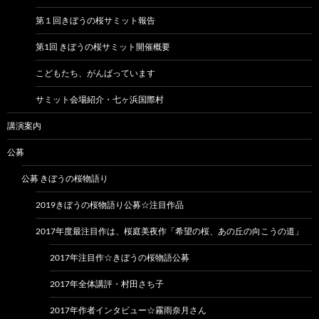
第１回きぼうの桜サミット報告
第1回 きぼうの桜サミット開催概要
こどもたち、がんばっています
サミット会場紹介・七ヶ浜国際村
講演案内
公募
公募 きぼうの桜物語り
2019きぼうの桜物語り公募☆注目作品
2017年度最注目作は、桜庭美夜作「希望の桜、あの丘の向こうの道」
2017年注目作☆きぼうの桜物語公募
2017年全体講評・村田さち子
2017年作者インタビュー☆霧雨奈月さん