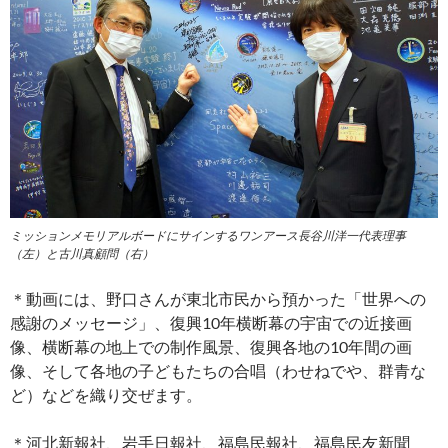
ミッションメモリアルボードにサインするワンアース長谷川洋一代表理事
（左）と古川真顧問（右）
＊動画には、野口さんが東北市民から預かった「世界への
感謝のメッセージ」、復興10年横断幕の宇宙での近接画
像、横断幕の地上での制作風景、復興各地の10年間の画
像、そして各地の子どもたちの合唱（わせねでや、群青な
ど）などを織り交ぜます。
＊河北新報社、岩手日報社、福島民報社、福島民友新聞