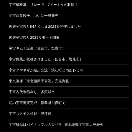
宇宙横断幕、リレー中。7メートルの壮観！
宇宙白菜餃子、ついに一般発売！
復興宇宙祭りINふくしま2023を開催しました
復興宇宙祭り2023リモート開催
宇宙キムチ誕生（仙台市、塩竈市）
宇宙白菜が収穫されました（仙台市、塩竈市）
宇宙タマネギが結ぶ交流・浪江町と南あわじ市
東京笹塚「東北復興宇宙酒」完売御礼
宇宙古代米稲刈り、多賀城市
幻の宇宙蕎麦完成、福島県川俣町で
宇宙コスモス植栽・浪江町
宇宙酵母はパイナップルの香り?! 東北復興宇宙酒大発表会