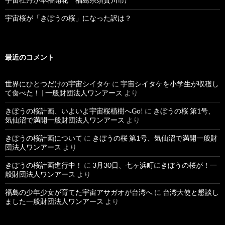
宇宙桜が「きぼうの桜」になった訳は？
最近のコメント
世界にひとつだけの宇宙シイタケ
に
宇宙シイタケを小学生が収穫し
て食べた！ | 一般財団法人ワンアース
より
きぼうの桜計画、いよいよ宇宙桜植樹へGo!
に
きぼうの桜 第1号、
気仙沼で満開一般財団法人ワンアース
より
きぼうの桜計画について
に
きぼうの桜 第1号、気仙沼で満開一般財
団法人ワンアース
より
きぼうの桜計画進行中！
に
3月30日、七ヶ浜町にきぼうの桜が！一
般財団法人ワンアース
より
福島の少年少女が育てた宇宙アサガオが台湾へ
に
台湾大使と懇談し
ました一般財団法人ワンアース
より