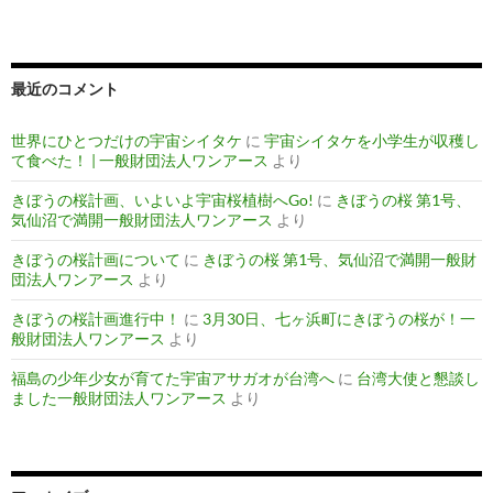
最近のコメント
世界にひとつだけの宇宙シイタケ
に
宇宙シイタケを小学生が収穫し
て食べた！ | 一般財団法人ワンアース
より
きぼうの桜計画、いよいよ宇宙桜植樹へGo!
に
きぼうの桜 第1号、
気仙沼で満開一般財団法人ワンアース
より
きぼうの桜計画について
に
きぼうの桜 第1号、気仙沼で満開一般財
団法人ワンアース
より
きぼうの桜計画進行中！
に
3月30日、七ヶ浜町にきぼうの桜が！一
般財団法人ワンアース
より
福島の少年少女が育てた宇宙アサガオが台湾へ
に
台湾大使と懇談し
ました一般財団法人ワンアース
より