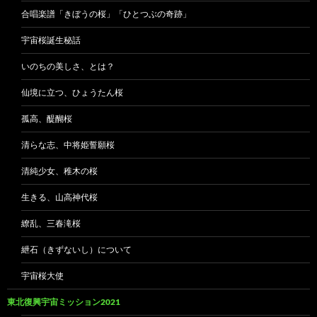
合唱楽譜「きぼうの桜」「ひとつぶの奇跡」
宇宙桜誕生秘話
いのちの美しさ、とは？
仙境に立つ、ひょうたん桜
孤高、醍醐桜
清らな志、中将姫誓願桜
清純少女、稚木の桜
生きる、山高神代桜
繚乱、三春滝桜
紲石（きずないし）について
宇宙桜大使
東北復興宇宙ミッション2021