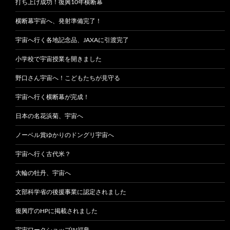
打ち上げ成功！復興10年横断幕
横断幕宇宙へ、発射準備完了！
宇宙へ行く各地記念品、JAXAに引渡完了
小学校で宇宙授業を開きました
野口さん宇宙へ！こどもたちが見守る
宇宙へ行く横断幕が完成！
日本の名花浜菊、宇宙へ
ノーベル賞ゆかりのドングリ宇宙へ
宇宙へ行く古代米？
大輪の牡丹、宇宙へ
文部科学省の後援事業に認定されました
復興庁のHPに掲載されました
宇宙ワークショップIN福島