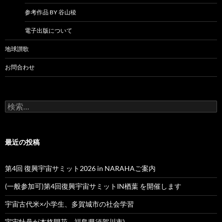
参考作品 BY 谷山稜
電子出版について
地球讃歌
お問合わせ
検
索:
最近の投稿
第4回 復興宇宙サミット2026 in NARAHAご案内
(一般参加可)第4回復興宇宙サミットIN楢葉 を開催します
宇宙古代米×小学生、多賀城市の社会学習
宇宙牡丹が本格開花 福島県須賀川市)