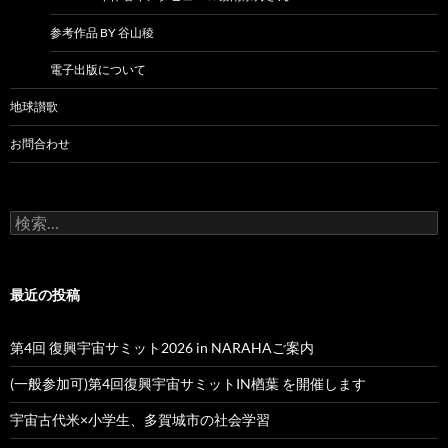
参考作品 BY 谷山稜
電子出版について
地球讃歌
お問合わせ
検
索:
最近の投稿
第4回 復興宇宙サミット2026 in NARAHAご案内
(一般参加可)第4回復興宇宙サミットIN楢葉 を開催します
宇宙古代米×小学生、多賀城市の社会学習