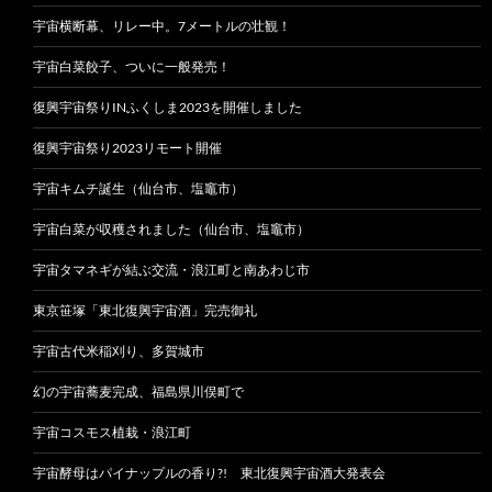
宇宙横断幕、リレー中。7メートルの壮観！
宇宙白菜餃子、ついに一般発売！
復興宇宙祭りINふくしま2023を開催しました
復興宇宙祭り2023リモート開催
宇宙キムチ誕生（仙台市、塩竈市）
宇宙白菜が収穫されました（仙台市、塩竈市）
宇宙タマネギが結ぶ交流・浪江町と南あわじ市
東京笹塚「東北復興宇宙酒」完売御礼
宇宙古代米稲刈り、多賀城市
幻の宇宙蕎麦完成、福島県川俣町で
宇宙コスモス植栽・浪江町
宇宙酵母はパイナップルの香り?! 東北復興宇宙酒大発表会