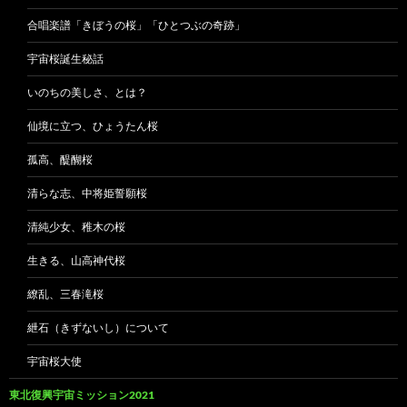
合唱楽譜「きぼうの桜」「ひとつぶの奇跡」
宇宙桜誕生秘話
いのちの美しさ、とは？
仙境に立つ、ひょうたん桜
孤高、醍醐桜
清らな志、中将姫誓願桜
清純少女、稚木の桜
生きる、山高神代桜
繚乱、三春滝桜
紲石（きずないし）について
宇宙桜大使
東北復興宇宙ミッション2021