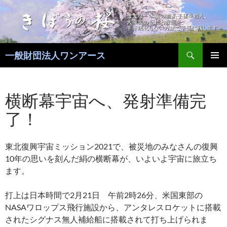
コ
ン
テ
ン
検
ツ
一般財団法人ワンアース
索
へ
メインメ
ス
ニュー
キ
横断幕宇宙へ、発射準備完
ッ
了！
プ
東北復興宇宙ミッション2021で、被災地のみなさんの復興
10年の思いを刻んだ絹の横断幕が、いよいよ宇宙に旅立ち
ます。
打上は日本時間で2月21日 午前2時26分、米国東部の
NASAワロップス飛行施設から、アンタレスロケットに搭載
されたシグナス無人補給船に搭載されて打ち上げられま