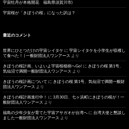
宇宙牡丹が本格開花 福島県須賀川市)
宇宙桜が「きぼうの桜」になった訳は？
最近のコメント
世界にひとつだけの宇宙シイタケ
に
宇宙シイタケを小学生が収穫し
て食べた！ | 一般財団法人ワンアース
より
きぼうの桜計画、いよいよ宇宙桜植樹へGo!
に
きぼうの桜 第1号、
気仙沼で満開一般財団法人ワンアース
より
きぼうの桜計画について
に
きぼうの桜 第1号、気仙沼で満開一般財
団法人ワンアース
より
きぼうの桜計画進行中！
に
3月30日、七ヶ浜町にきぼうの桜が！一
般財団法人ワンアース
より
福島の少年少女が育てた宇宙アサガオが台湾へ
に
台湾大使と懇談し
ました一般財団法人ワンアース
より