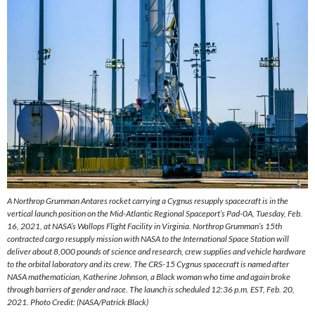
A Northrop Grumman Antares rocket carrying a Cygnus resupply spacecraft is in the
vertical launch position on the Mid-Atlantic Regional Spaceport’s Pad-0A, Tuesday, Feb.
16, 2021, at NASA’s Wallops Flight Facility in Virginia. Northrop Grumman’s 15th
contracted cargo resupply mission with NASA to the International Space Station will
deliver about 8,000 pounds of science and research, crew supplies and vehicle hardware
to the orbital laboratory and its crew. The CRS-15 Cygnus spacecraft is named after
NASA mathematician, Katherine Johnson, a Black woman who time and again broke
through barriers of gender and race. The launch is scheduled 12:36 p.m. EST, Feb. 20,
2021. Photo Credit: (NASA/Patrick Black)