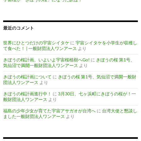
最近のコメント
世界にひとつだけの宇宙シイタケ
に
宇宙シイタケを小学生が収穫し
て食べた！ | 一般財団法人ワンアース
より
きぼうの桜計画、いよいよ宇宙桜植樹へGo!
に
きぼうの桜 第1号、
気仙沼で満開一般財団法人ワンアース
より
きぼうの桜計画について
に
きぼうの桜 第1号、気仙沼で満開一般財
団法人ワンアース
より
きぼうの桜計画進行中！
に
3月30日、七ヶ浜町にきぼうの桜が！一
般財団法人ワンアース
より
福島の少年少女が育てた宇宙アサガオが台湾へ
に
台湾大使と懇談し
ました一般財団法人ワンアース
より