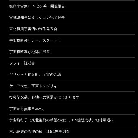
復興宇宙祭りIN七ヶ浜・開催報告
宮城県知事にミッション完了報告
東北復興宇宙酒の制作発表会
宇宙横断幕リレー、スタート！
宇宙横断幕が地球に帰還
フライト証明書
ギリシャと楢葉町、宇宙のご縁
ケニア大使、宇宙ドングリを
復興記念品、各地への返還がはじまります
宇宙から無事日本へ、
宇宙飛行子（東北復興の希望の種）、ISS離脱成功、地球帰還へ
東北復興の希望の種、ISSに無事到着