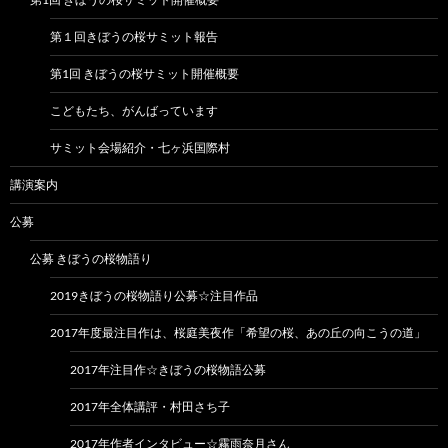
第１回きぼうの桜サミット報告
第1回 きぼうの桜サミット開催概要
こどもたち、がんばっています
サミット会場紹介・七ヶ浜国際村
講演案内
公募
公募 きぼうの桜物語り
2019きぼうの桜物語り公募☆注目作品
2017年度最注目作は、桜庭美夜作「希望の桜、あの丘の向こうの道」
2017年注目作☆きぼうの桜物語公募
2017年全体講評・村田さち子
2017年作者インタビュー☆霧雨奈月さん