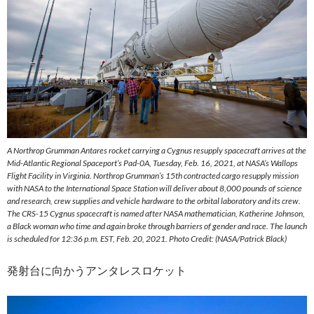
A Northrop Grumman Antares rocket carrying a Cygnus resupply spacecraft arrives at the
Mid-Atlantic Regional Spaceport’s Pad-0A, Tuesday, Feb. 16, 2021, at NASA’s Wallops
Flight Facility in Virginia. Northrop Grumman’s 15th contracted cargo resupply mission
with NASA to the International Space Station will deliver about 8,000 pounds of science
and research, crew supplies and vehicle hardware to the orbital laboratory and its crew.
The CRS-15 Cygnus spacecraft is named after NASA mathematician, Katherine Johnson,
a Black woman who time and again broke through barriers of gender and race. The launch
is scheduled for 12:36 p.m. EST, Feb. 20, 2021. Photo Credit: (NASA/Patrick Black)
発射台に向かうアンタレスロケット