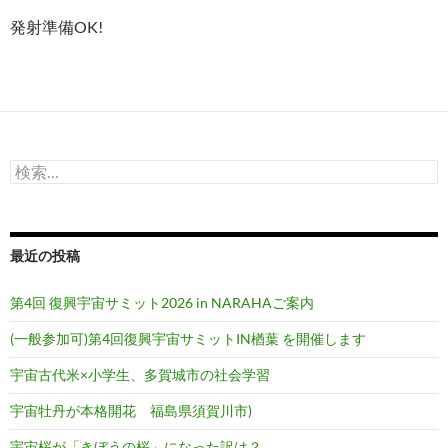
発射準備OK!
検
索:
最近の投稿
第4回 復興宇宙サミット2026 in NARAHAご案内
(一般参加可)第4回復興宇宙サミットIN楢葉 を開催します
宇宙古代米×小学生、多賀城市の社会学習
宇宙牡丹が本格開花 福島県須賀川市)
宇宙桜が「きぼうの桜」になった訳は？