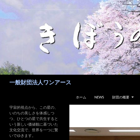
コ
ン
テ
ン
ツ
へ
ス
キ
ッ
プ
検
一般財団法人ワンアース
索
ホーム
NEWS
財団の概要
宇宙的視点から、この星の、
いのちの美しさを体感しつ
つ、ひとつの星で共生すると
いう新しい価値観に基づいた
文化交流で、世界を一つに繋
いでゆきます。