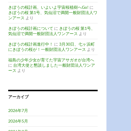
きぼうの桜計画、いよいよ宇宙桜植樹へGo!
に
きぼうの桜 第1号、気仙沼で満開一般財団法人ワ
ンアース
より
きぼうの桜計画について
に
きぼうの桜 第1号、
気仙沼で満開一般財団法人ワンアース
より
きぼうの桜計画進行中！
に
3月30日、七ヶ浜町
にきぼうの桜が！一般財団法人ワンアース
より
福島の少年少女が育てた宇宙アサガオが台湾へ
に
台湾大使と懇談しました一般財団法人ワンア
ース
より
アーカイブ
2026年7月
2026年5月