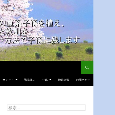
サミット
講演案内
公募
地球讃歌
お問合わせ
検
索: