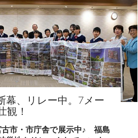
断幕、リレー中。7メー
壮観！
宮古市・市庁舎で展示中♪ 福島