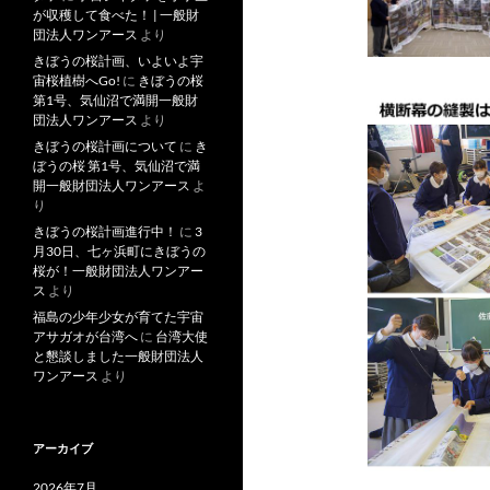
が収穫して食べた！ | 一般財
団法人ワンアース
より
きぼうの桜計画、いよいよ宇
宙桜植樹へGo!
に
きぼうの桜
第1号、気仙沼で満開一般財
団法人ワンアース
より
きぼうの桜計画について
に
き
ぼうの桜 第1号、気仙沼で満
開一般財団法人ワンアース
よ
り
きぼうの桜計画進行中！
に
3
月30日、七ヶ浜町にきぼうの
桜が！一般財団法人ワンアー
ス
より
福島の少年少女が育てた宇宙
アサガオが台湾へ
に
台湾大使
と懇談しました一般財団法人
ワンアース
より
アーカイブ
2026年7月