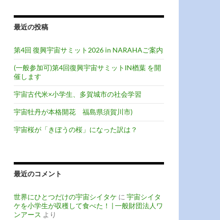
最近の投稿
第4回 復興宇宙サミット2026 in NARAHAご案内
(一般参加可)第4回復興宇宙サミットIN楢葉 を開
催します
宇宙古代米×小学生、多賀城市の社会学習
宇宙牡丹が本格開花 福島県須賀川市)
宇宙桜が「きぼうの桜」になった訳は？
最近のコメント
世界にひとつだけの宇宙シイタケ
に
宇宙シイタ
ケを小学生が収穫して食べた！ | 一般財団法人ワ
ンアース
より