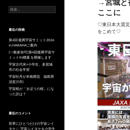
→宮城と
検
ここに
索:
♡東日本大震災
最近の投稿
をこめて♡
第4回 復興宇宙サミット2026
in NARAHAご案内
(一般参加可)第4回復興宇宙サ
ミットIN楢葉 を開催します
宇宙古代米×小学生、多賀城
市の社会学習
宇宙牡丹が本格開花 福島県
須賀川市)
宇宙桜が「きぼうの桜」にな
った訳は？
最近のコメント
世界にひとつだけの宇宙シイ
タケ
に
宇宙シイタケを小学生