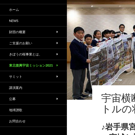
ホーム
NEWS
財団の概要
ご支援のお願い
きぼうの桜事業とは、
東北復興宇宙ミッション2021
サミット
講演案内
宇宙横
公募
トルの
地球讃歌
お問合わせ
♪岩手県