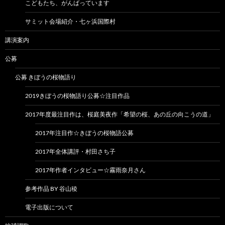
こどもたち、がんばっています
サミット会場紹介・七ヶ浜国際村
講演案内
公募
公募 きぼうの桜物語り
2019きぼうの桜物語り公募☆注目作品
2017年度最注目作は、桜庭美夜作「希望の桜、あの丘の向こうの道」
2017年注目作☆きぼうの桜物語公募
2017年全体講評・村田さち子
2017年作者インタビュー☆霧雨奈月さん
参考作品 BY 谷山稜
電子出版について