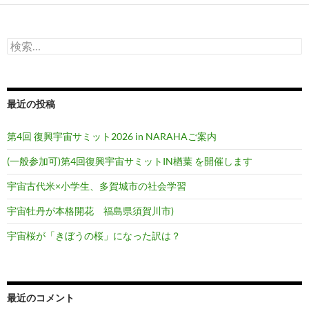
検
索:
最近の投稿
第4回 復興宇宙サミット2026 in NARAHAご案内
(一般参加可)第4回復興宇宙サミットIN楢葉 を開催します
宇宙古代米×小学生、多賀城市の社会学習
宇宙牡丹が本格開花 福島県須賀川市)
宇宙桜が「きぼうの桜」になった訳は？
最近のコメント