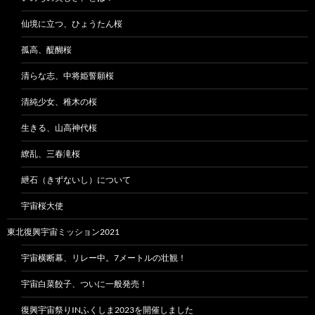
仙境に立つ、ひょうたん桜
孤高、醍醐桜
清らな志、中将姫誓願桜
清純少女、稚木の桜
生きる、山高神代桜
繚乱、三春滝桜
紲石（きずないし）について
宇宙桜大使
東北復興宇宙ミッション2021
宇宙横断幕、リレー中。7メートルの壮観！
宇宙白菜餃子、ついに一般発売！
復興宇宙祭りINふくしま2023を開催しました