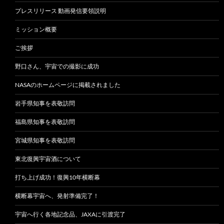
プレスリリース 動画発信要領説明
ミッション概要
ご挨拶
野口さん、宇宙での撮影に成功
NASAのホームページに掲載されました
岩手県知事を表敬訪問
福島県知事を表敬訪問
宮城県知事を表敬訪問
東北復興宇宙酒について
打ち上げ成功！復興10年横断幕
横断幕宇宙へ、発射準備完了！
宇宙へ行く各地記念品、JAXAに引渡完了