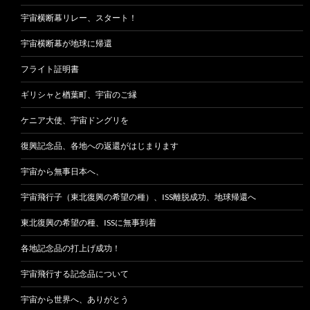
宇宙横断幕リレー、スタート！
宇宙横断幕が地球に帰還
フライト証明書
ギリシャと楢葉町、宇宙のご縁
ケニア大使、宇宙ドングリを
復興記念品、各地への返還がはじまります
宇宙から無事日本へ、
宇宙飛行子（東北復興の希望の種）、ISS離脱成功、地球帰還へ
東北復興の希望の種、ISSに無事到着
各地記念品の打上げ成功！
宇宙飛行する記念品について
宇宙から世界へ、ありがとう