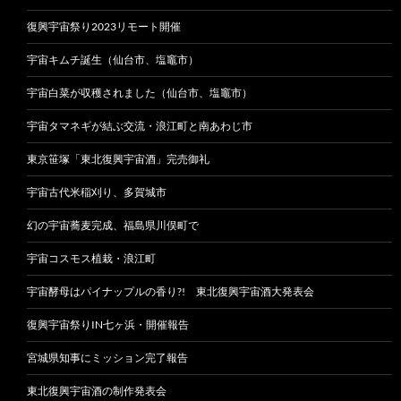
復興宇宙祭り2023リモート開催
宇宙キムチ誕生（仙台市、塩竈市）
宇宙白菜が収穫されました（仙台市、塩竈市）
宇宙タマネギが結ぶ交流・浪江町と南あわじ市
東京笹塚「東北復興宇宙酒」完売御礼
宇宙古代米稲刈り、多賀城市
幻の宇宙蕎麦完成、福島県川俣町で
宇宙コスモス植栽・浪江町
宇宙酵母はパイナップルの香り?! 東北復興宇宙酒大発表会
復興宇宙祭りIN七ヶ浜・開催報告
宮城県知事にミッション完了報告
東北復興宇宙酒の制作発表会