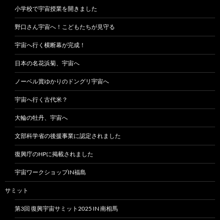
小学校で宇宙授業を開きました
野口さん宇宙へ！こどもたちが見守る
宇宙へ行く横断幕が完成！
日本の名花浜菊、宇宙へ
ノーベル賞ゆかりのドングリ宇宙へ
宇宙へ行く古代米？
大輪の牡丹、宇宙へ
文部科学省の後援事業に認定されました
復興庁のHPに掲載されました
宇宙ワークショップIN福島
サミット
第3回 復興宇宙サミット2025 IN 南相馬