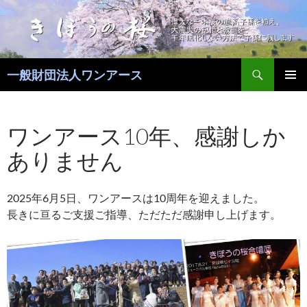
コ
ン
テ
ン
検
ツ
一般財団法人ワンアース
索
へ
メインメ
ス
ニュー
キ
ワンアース10年、感謝しか
ッ
ありません
プ
2025年6月5日、ワンアースは10周年を迎えました。
長きに亘るご支援ご指導、ただただ感謝申し上げます。